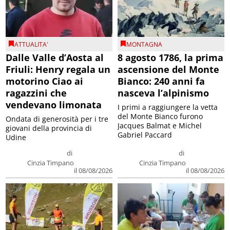
ATTUALITA'
MONTAGNA
Dalle Valle d’Aosta al
8 agosto 1786, la prima
Friuli: Henry regala un
ascensione del Monte
motorino Ciao ai
Bianco: 240 anni fa
ragazzini che
nasceva l’alpinismo
vendevano limonata
I primi a raggiungere la vetta
del Monte Bianco furono
Ondata di generosità per i tre
Jacques Balmat e Michel
giovani della provincia di
Gabriel Paccard
Udine
di
di
Cinzia Timpano
Cinzia Timpano
il 08/08/2026
il 08/08/2026