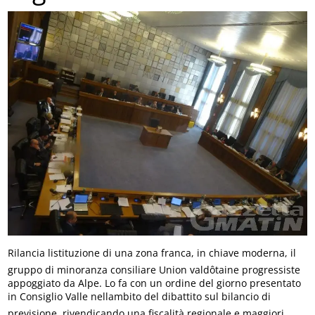
Rilancia listituzione di una zona franca, in chiave moderna, il
gruppo di minoranza consiliare Union valdôtaine progressiste
appoggiato da Alpe. Lo fa con un ordine del giorno presentato
in Consiglio Valle nellambito del dibattito sul bilancio di
previsione, rivendicando una fiscalità regionale e maggiori