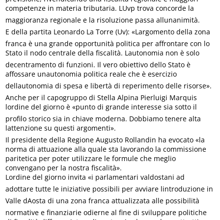
competenze in materia tributaria. LUvp trova concorde la
maggioranza regionale e la risoluzione passa allunanimità.
E della partita Leonardo La Torre (Uv): «Largomento della zona
franca è una grande opportunità politica per affrontare con lo
Stato il nodo centrale della fiscalità. Lautonomia non è solo
decentramento di funzioni. Il vero obiettivo dello Stato è
affossare unautonomia politica reale che è esercizio
dellautonomia di spesa e libertà di reperimento delle risorse».
Anche per il capogruppo di Stella Alpina Pierluigi Marquis
lordine del giorno è «punto di grande interesse sia sotto il
profilo storico sia in chiave moderna. Dobbiamo tenere alta
lattenzione su questi argomenti».
Il presidente della Regione Augusto Rollandin ha evocato «la
norma di attuazione alla quale sta lavorando la commissione
paritetica per poter utilizzare le formule che meglio
convengano per la nostra fiscalità».
Lordine del giorno invita «i parlamentari valdostani ad
adottare tutte le iniziative possibili per avviare lintroduzione in
Valle dAosta di una zona franca attualizzata alle possibilità
normative e finanziarie odierne al fine di sviluppare politiche