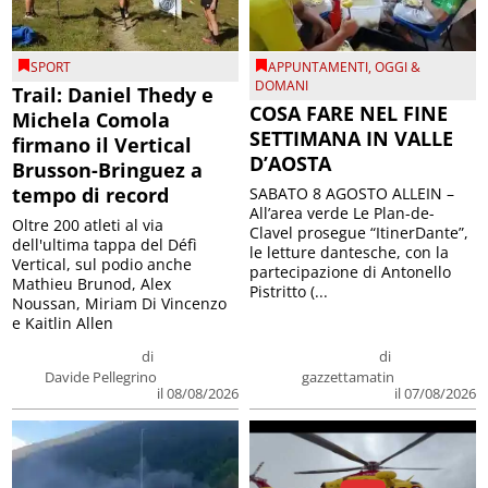
SPORT
APPUNTAMENTI
,
OGGI &
DOMANI
Trail: Daniel Thedy e
COSA FARE NEL FINE
Michela Comola
SETTIMANA IN VALLE
firmano il Vertical
D’AOSTA
Brusson-Bringuez a
tempo di record
SABATO 8 AGOSTO ALLEIN –
All’area verde Le Plan-de-
Oltre 200 atleti al via
Clavel prosegue “ItinerDante”,
dell'ultima tappa del Défì
le letture dantesche, con la
Vertical, sul podio anche
partecipazione di Antonello
Mathieu Brunod, Alex
Pistritto (...
Noussan, Miriam Di Vincenzo
e Kaitlin Allen
di
di
Davide Pellegrino
gazzettamatin
il 08/08/2026
il 07/08/2026