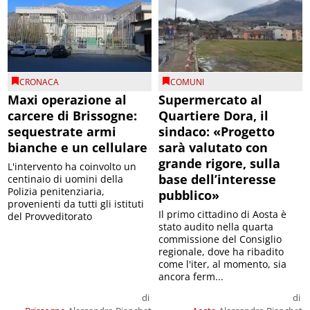
CRONACA
COMUNI
Maxi operazione al
Supermercato al
carcere di Brissogne:
Quartiere Dora, il
sequestrate armi
sindaco: «Progetto
bianche e un cellulare
sarà valutato con
grande rigore, sulla
L'intervento ha coinvolto un
base dell’interesse
centinaio di uomini della
Polizia penitenziaria,
pubblico»
provenienti da tutti gli istituti
Il primo cittadino di Aosta è
del Provveditorato
stato audito nella quarta
commissione del Consiglio
regionale, dove ha ribadito
come l'iter, al momento, sia
ancora ferm...
di
di