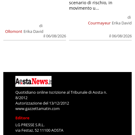
scenario di rischio, in
movimento u...
di
Courmayeur
Erika David
di
Ollomont
Erika David
il 06/08/2026
il 06/08/2026
Quotidiano online Iscrizione al Tribunale di Aosta n.
8/2012
Autorizzazione del 13/12/2012
www.gazzettamatin.com
Editore
LG PRESSE S.R.L.
via Festaz, 52 11100 AOSTA