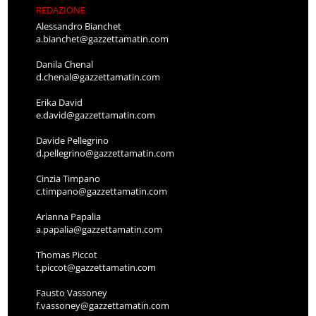
REDAZIONE
Alessandro Bianchet
a.bianchet@gazzettamatin.com
Danila Chenal
d.chenal@gazzettamatin.com
Erika David
e.david@gazzettamatin.com
Davide Pellegrino
d.pellegrino@gazzettamatin.com
Cinzia Timpano
c.timpano@gazzettamatin.com
Arianna Papalia
a.papalia@gazzettamatin.com
Thomas Piccot
t.piccot@gazzettamatin.com
Fausto Vassoney
f.vassoney@gazzettamatin.com