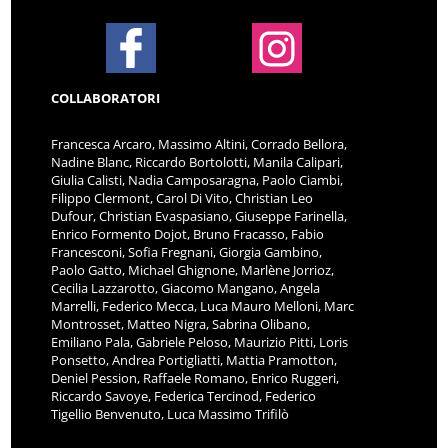
COLLABORATORI
Francesca Arcaro, Massimo Altini, Corrado Bellora,
Nadine Blanc, Riccardo Bortolotti, Manila Calipari,
Giulia Calisti, Nadia Camposaragna, Paolo Ciambi,
Filippo Clermont, Carol Di Vito, Christian Leo
Dufour, Christian Evaspasiano, Giuseppe Farinella,
Enrico Formento Dojot, Bruno Fracasso, Fabio
Francesconi, Sofia Fregnani, Giorgia Gambino,
Paolo Gatto, Michael Ghignone, Marlène Jorrioz,
Cecilia Lazzarotto, Giacomo Mangano, Angela
Marrelli, Federico Mecca, Luca Mauro Melloni, Marc
Montrosset, Matteo Nigra, Sabrina Olibano,
Emiliano Pala, Gabriele Peloso, Maurizio Pitti, Loris
Ponsetto, Andrea Portigliatti, Mattia Pramotton,
Deniel Pession, Raffaele Romano, Enrico Ruggeri,
Riccardo Savoye, Federica Tercinod, Federico
Tigellio Benvenuto, Luca Massimo Trifilò