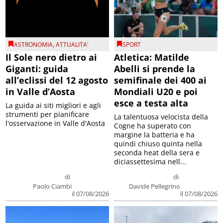
ASTRONOMIA
,
ATTUALITA'
SPORT
Il Sole nero dietro ai
Atletica: Matilde
Giganti: guida
Abelli si prende la
all’eclissi del 12 agosto
semifinale dei 400 ai
in Valle d’Aosta
Mondiali U20 e poi
esce a testa alta
La guida ai siti migliori e agli
strumenti per pianificare
La talentuosa velocista della
l'osservazione in Valle d'Aosta
Cogne ha superato con
margine la batteria e ha
quindi chiuso quinta nella
seconda heat della sera e
diciassettesima nell...
di
di
Paolo Ciambi
Davide Pellegrino
il 07/08/2026
il 07/08/2026