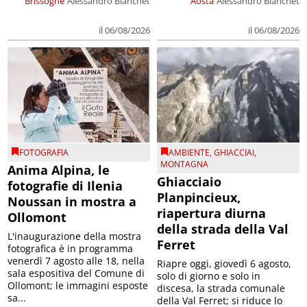
Brissogne
Alessandro Bianchet
Aosta
Alessandro Bianchet
il 06/08/2026
il 06/08/2026
FOTOGRAFIA
AMBIENTE
,
GHIACCIAI
,
MONTAGNA
Anima Alpina, le
Ghiacciaio
fotografie di Ilenia
Planpincieux,
Noussan in mostra a
riapertura diurna
Ollomont
della strada della Val
L'inaugurazione della mostra
Ferret
fotografica è in programma
venerdì 7 agosto alle 18, nella
Riapre oggi, giovedì 6 agosto,
sala espositiva del Comune di
solo di giorno e solo in
Ollomont; le immagini esposte
discesa, la strada comunale
sa...
della Val Ferret; si riduce lo