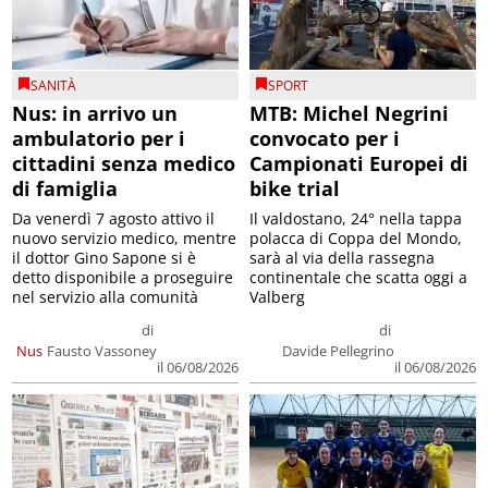
SANITÀ
SPORT
Nus: in arrivo un
MTB: Michel Negrini
ambulatorio per i
convocato per i
cittadini senza medico
Campionati Europei di
di famiglia
bike trial
Da venerdì 7 agosto attivo il
Il valdostano, 24° nella tappa
nuovo servizio medico, mentre
polacca di Coppa del Mondo,
il dottor Gino Sapone si è
sarà al via della rassegna
detto disponibile a proseguire
continentale che scatta oggi a
nel servizio alla comunità
Valberg
di
di
Nus
Fausto Vassoney
Davide Pellegrino
il 06/08/2026
il 06/08/2026