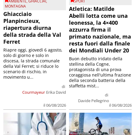
AMBIENTE
,
GHIACCIAI
,
SPORT
MONTAGNA
Atletica: Matilde
Ghiacciaio
Abelli lotta come una
Planpincieux,
leonessa, la 4×400
riapertura diurna
azzurra firma il
della strada della Val
primato nazionale, ma
Ferret
resta fuori dalla finale
dei Mondiali Under 20
Riapre oggi, giovedì 6 agosto,
solo di giorno e solo in
Buon debutto iridato della
discesa, la strada comunale
stellina della Cogne,
della Val Ferret; si riduce lo
protagonista di una prova
scenario di rischio, in
coraggiosa nell'ultima frazione
movimento u...
della seconda batteria della
staffetta mist...
di
Courmayeur
Erika David
di
Davide Pellegrino
il 06/08/2026
il 06/08/2026