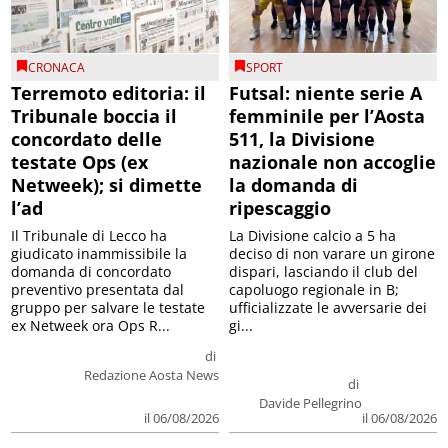
CRONACA
SPORT
Terremoto editoria: il
Futsal: niente serie A
Tribunale boccia il
femminile per l’Aosta
concordato delle
511, la Divisione
testate Ops (ex
nazionale non accoglie
Netweek); si dimette
la domanda di
l’ad
ripescaggio
Il Tribunale di Lecco ha
La Divisione calcio a 5 ha
giudicato inammissibile la
deciso di non varare un girone
domanda di concordato
dispari, lasciando il club del
preventivo presentata dal
capoluogo regionale in B;
gruppo per salvare le testate
ufficializzate le avversarie dei
ex Netweek ora Ops R...
gi...
di
Redazione Aosta News
di
Davide Pellegrino
il 06/08/2026
il 06/08/2026