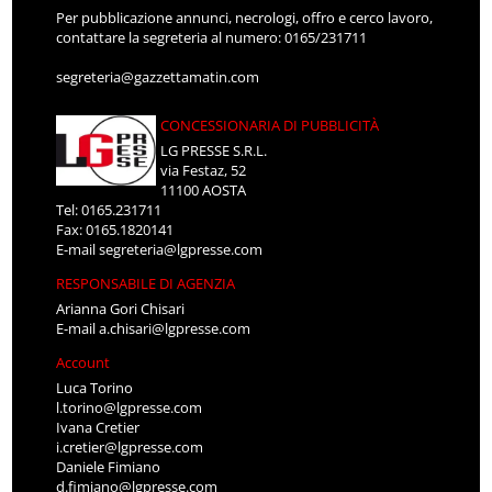
Per pubblicazione annunci, necrologi, offro e cerco lavoro,
contattare la segreteria al numero: 0165/231711
segreteria@gazzettamatin.com
CONCESSIONARIA DI PUBBLICITÀ
LG PRESSE S.R.L.
via Festaz, 52
11100 AOSTA
Tel: 0165.231711
Fax: 0165.1820141
E-mail
segreteria@lgpresse.com
RESPONSABILE DI AGENZIA
Arianna Gori Chisari
E-mail
a.chisari@lgpresse.com
Account
Luca Torino
l.torino@lgpresse.com
Ivana Cretier
i.cretier@lgpresse.com
Daniele Fimiano
d.fimiano@lgpresse.com