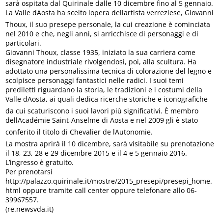
sarà ospitata dal Quirinale dalle 10 dicembre fino al 5 gennaio.
La Valle dAosta ha scelto lopera dellartista verreziese, Giovanni
Thoux, il suo presepe personale, la cui creazione è cominciata
nel 2010 e che, negli anni, si arricchisce di personaggi e di
particolari.
Giovanni Thoux, classe 1935, iniziato la sua carriera come
disegnatore industriale rivolgendosi, poi, alla scultura. Ha
adottato una personalissima tecnica di colorazione del legno e
scolpisce personaggi fantastici nelle radici. I suoi temi
prediletti riguardano la storia, le tradizioni e i costumi della
Valle dAosta, ai quali dedica ricerche storiche e iconografiche
da cui scaturiscono i suoi lavori più significativi. È membro
dellAcadémie Saint-Anselme di Aosta e nel 2009 gli è stato
conferito il titolo di Chevalier de lAutonomie.
La mostra aprirà il 10 dicembre, sarà visitabile su prenotazione
il 18, 23, 28 e 29 dicembre 2015 e il 4 e 5 gennaio 2016.
L’ingresso è gratuito.
Per prenotarsi
http://palazzo.quirinale.it/mostre/2015_presepi/presepi_home.
html oppure tramite call center oppure telefonare allo 06-
39967557.
(re.newsvda.it)