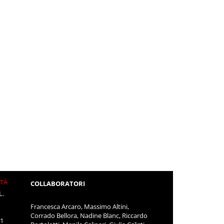
ITÀ
COLLABORATORI
L.
Francesca Arcaro, Massimo Altini,
Corrado Bellora, Nadine Blanc, Riccardo
11