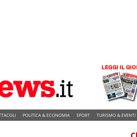
TTACOLI
POLITICA & ECONOMIA
SPORT
TURISMO & EVENTI
C