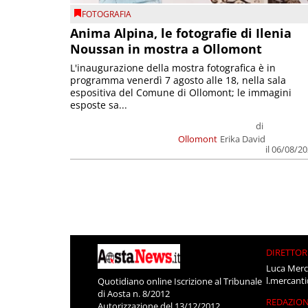
FOTOGRAFIA
Anima Alpina, le fotografie di Ilenia
Noussan in mostra a Ollomont
L'inaugurazione della mostra fotografica è in
programma venerdì 7 agosto alle 18, nella sala
espositiva del Comune di Ollomont; le immagini
esposte sa...
di
Ollomont
Erika David
il 06/08/2
DIRETTOR
Luca Merc
l.mercant
Quotidiano online Iscrizione al Tribunale
di Aosta n. 8/2012
REDAZIO
Autorizzazione del 13/12/2012