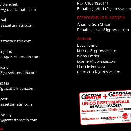
Fax: 0165.1820141
o Bianchet
E-mail
segreteria@lgpresse.co
t@gazzettamatin.com
RESPONSABILE DI AGENZIA
enal
Arianna Gori Chisari
gazzettamatin.com
E-mail
a.chisari@lgpresse.com
d
Account
azzettamatin.com
Luca Torino
l.torino@lgpresse.com
legrino
Ivana Cretier
ino@gazzettamatin.com
i.cretier@lgpresse.com
Daniele Fimiano
mpano
d.fimiano@lgpresse.com
o@gazzettamatin.com
apalia
@gazzettamatin.com
ccot
gazzettamatin.com
ssoney
y@gazzettamatin.com
IA