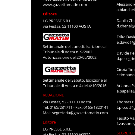
Alessandr
www.gazzettamatin.com
a.bianche
Editore
Danila Ch
LG PRESSE S.R.L.
d.chenal@
via Festaz, 52 11100 AOSTA
Erika Davi
e.david@g
Settimanale del Lunedì. Iscrizione al
Tribunale di Aosta n. 9/2002
Davide Pel
Autorizzazione del 20/05/2002
d.pellegr
Cinzia Ti
c.timpan
Settimanale del Sabato. Iscrizione al
Tribunale di Aosta n.4 del 4/10/2016
Arianna P
a.papalia
REDAZIONE
via Festaz, 52 - 11100 Aosta
Thomas Pi
Tel: 0165/231711 - Fax: 0165/1820141
t.piccot@
Mail:
segreteria@gazzettamatin.com
Fausto Va
Editore
f.vassone
LG PRESSE S.R.L.
SEGRETER
via Festaz, 52 11100 AOSTA