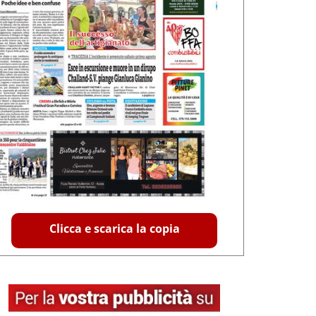
Clicca e scarica la copia