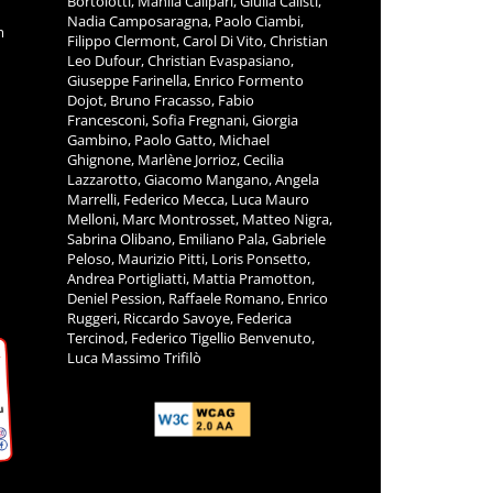
Bortolotti, Manila Calipari, Giulia Calisti,
Nadia Camposaragna, Paolo Ciambi,
m
Filippo Clermont, Carol Di Vito, Christian
Leo Dufour, Christian Evaspasiano,
Giuseppe Farinella, Enrico Formento
Dojot, Bruno Fracasso, Fabio
Francesconi, Sofia Fregnani, Giorgia
Gambino, Paolo Gatto, Michael
Ghignone, Marlène Jorrioz, Cecilia
Lazzarotto, Giacomo Mangano, Angela
Marrelli, Federico Mecca, Luca Mauro
Melloni, Marc Montrosset, Matteo Nigra,
Sabrina Olibano, Emiliano Pala, Gabriele
Peloso, Maurizio Pitti, Loris Ponsetto,
Andrea Portigliatti, Mattia Pramotton,
Deniel Pession, Raffaele Romano, Enrico
Ruggeri, Riccardo Savoye, Federica
Tercinod, Federico Tigellio Benvenuto,
Luca Massimo Trifilò