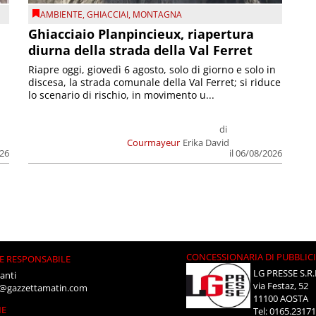
AMBIENTE
,
GHIACCIAI
,
MONTAGNA
Ghiacciaio Planpincieux, riapertura
diurna della strada della Val Ferret
Riapre oggi, giovedì 6 agosto, solo di giorno e solo in
discesa, la strada comunale della Val Ferret; si riduce
lo scenario di rischio, in movimento u...
di
Courmayeur
Erika David
026
il 06/08/2026
CONCESSIONARIA DI PUBBLIC
E RESPONSABILE
LG PRESSE S.R.
anti
via Festaz, 52
i@gazzettamatin.com
11100 AOSTA
NE
Tel: 0165.2317