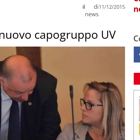
di
il
11/12/2015
n
news
e nuovo capogruppo UV
C