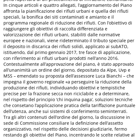
In cinque articoli e quattro allegati, l’aggiornamento del Piano
affronta la pianificazione dei rifiuti urbani e quella dei rifiuti
speciali, la bonifica dei siti contaminati e amianto e il
programma regionale di riduzione dei rifiuti. Con l’obiettivo di
raggiungere gli obiettivi di raccolta differenziata e
valorizzazione dei rifiuti urbani, stabiliti dalle normative
europee e nazionali, viene rideterminato il tributo speciale per
il deposito in discarica dei rifiuti solidi, applicato ai subATO,
istituendo, dal primo gennaio 2017, tre fasce di applicazione,
con riferimento ai rifiuti urbani prodotti nell’anno 2016.
Contestualmente all’approvazione del piano, è stato approvato
all’unanimità un ordine del giorno, depositato da Alpe, Uvp e
M5S – emendato su proposta dell’assessore Luca Bianchi – che
impegna il governo regionale «a perseguire la riduzione della
produzione dei rifiuti, individuando obiettivi e tempistiche
precise per la frazione secca non riciclabile e a determinare,
nel rispetto del principio ‘chi inquina paga’, soluzioni tecniche
che consetano l’applicazione pratica della tariffazione puntuale
dell’utenza, anche sui sistemi di conferimento seminterrati.
Tra gli altri contenuti dell’ordine del giorno, la discussione in
sede di Commissione consiliare la definizione dell’assetto
organizzativo, nel rispetto delle decisioni giudiziarie, fermo
restando gli obiettivi del Piano, incentrando le scelte relative al