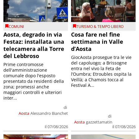
COMUNI
TURISMO & TEMPO LIBERO
Aosta, degrado in via
Cosa fare nel fine
Festaz: installata una
settimana in Valle
telecamera alla Torre
d’Aosta
del Lebbroso
GiocAosta prosegue tra le vie
del capoluogo; a Brissogne
Prime contromosse
entra nel vivo la Feta de
dell'amministrazione
l’Oumbra; Etroubles ospita la
comunale dopo l'esposto
Veillà; a Chamois tocca al
presentato da residenti della
Festival A...
zona; promessi anche
maggiori controlli e ulteriori
inter...
di
Aosta
Alessandro Bianchet
di
Aosta
gazzettamatin
il 07/08/2026
il 07/08/2026