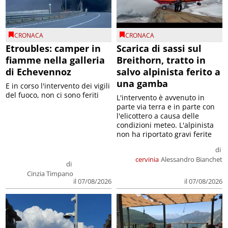
CRONACA
CRONACA
Etroubles: camper in
Scarica di sassi sul
fiamme nella galleria
Breithorn, tratto in
di Echevennoz
salvo alpinista ferito a
una gamba
E in corso l'intervento dei vigili
del fuoco, non ci sono feriti
L'intervento è avvenuto in
parte via terra e in parte con
l'elicottero a causa delle
condizioni meteo. L'alpinista
non ha riportato gravi ferite
di
cervinia
Alessandro Bianchet
di
Cinzia Timpano
il 07/08/2026
il 07/08/2026