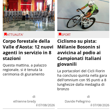
ATTUALITA'
SPORT
Corpo forestale della
Ciclismo su pista:
Valle d’Aosta: 12 nuovi
Mélanie Bosonin si
agenti in servizio in 8
avvicina al podio ai
stazioni
Campionati Italiani
giovanili
Questa mattina, a palazzo
regionale, si è tenuta la
La portacolori del Cicli Fiorin
cerimonia di giuramento
ha concluso quinta nella gara
dell'omnium con 95 punti a 8
lunghezze dalla medaglia di
bronzo
di
di
ethienne bredy
Davide Pellegrino
il 07/08/2026
il 07/08/2026