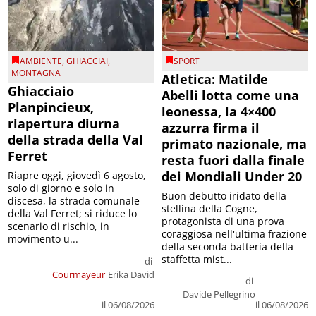
AMBIENTE
,
GHIACCIAI
,
SPORT
MONTAGNA
Atletica: Matilde
Ghiacciaio
Abelli lotta come una
Planpincieux,
leonessa, la 4×400
riapertura diurna
azzurra firma il
della strada della Val
primato nazionale, ma
Ferret
resta fuori dalla finale
dei Mondiali Under 20
Riapre oggi, giovedì 6 agosto,
solo di giorno e solo in
Buon debutto iridato della
discesa, la strada comunale
stellina della Cogne,
della Val Ferret; si riduce lo
protagonista di una prova
scenario di rischio, in
coraggiosa nell'ultima frazione
movimento u...
della seconda batteria della
staffetta mist...
di
Courmayeur
Erika David
di
Davide Pellegrino
il 06/08/2026
il 06/08/2026