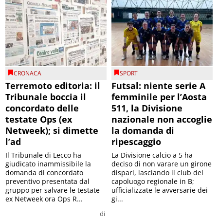
CRONACA
SPORT
Terremoto editoria: il
Futsal: niente serie A
Tribunale boccia il
femminile per l’Aosta
concordato delle
511, la Divisione
testate Ops (ex
nazionale non accoglie
Netweek); si dimette
la domanda di
l’ad
ripescaggio
Il Tribunale di Lecco ha
La Divisione calcio a 5 ha
giudicato inammissibile la
deciso di non varare un girone
domanda di concordato
dispari, lasciando il club del
preventivo presentata dal
capoluogo regionale in B;
gruppo per salvare le testate
ufficializzate le avversarie dei
ex Netweek ora Ops R...
gi...
di