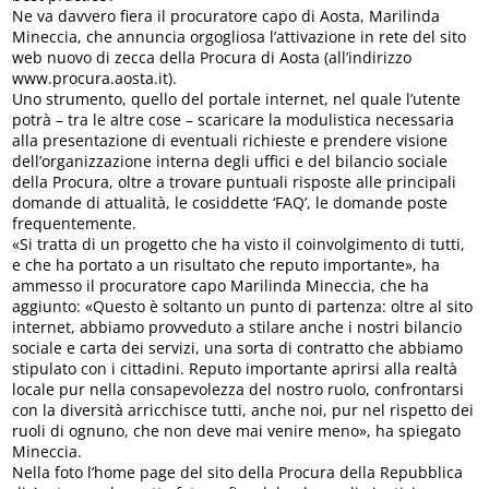
Ne va davvero fiera il procuratore capo di Aosta, Marilinda
Mineccia, che annuncia orgogliosa l’attivazione in rete del sito
web nuovo di zecca della Procura di Aosta (all’indirizzo
www.procura.aosta.it).
Uno strumento, quello del portale internet, nel quale l’utente
potrà – tra le altre cose – scaricare la modulistica necessaria
alla presentazione di eventuali richieste e prendere visione
dell’organizzazione interna degli uffici e del bilancio sociale
della Procura, oltre a trovare puntuali risposte alle principali
domande di attualità, le cosiddette ‘FAQ’, le domande poste
frequentemente.
«Si tratta di un progetto che ha visto il coinvolgimento di tutti,
e che ha portato a un risultato che reputo importante», ha
ammesso il procuratore capo Marilinda Mineccia, che ha
aggiunto: «Questo è soltanto un punto di partenza: oltre al sito
internet, abbiamo provveduto a stilare anche i nostri bilancio
sociale e carta dei servizi, una sorta di contratto che abbiamo
stipulato con i cittadini. Reputo importante aprirsi alla realtà
locale pur nella consapevolezza del nostro ruolo, confrontarsi
con la diversità arricchisce tutti, anche noi, pur nel rispetto dei
ruoli di ognuno, che non deve mai venire meno», ha spiegato
Mineccia.
Nella foto l’home page del sito della Procura della Repubblica