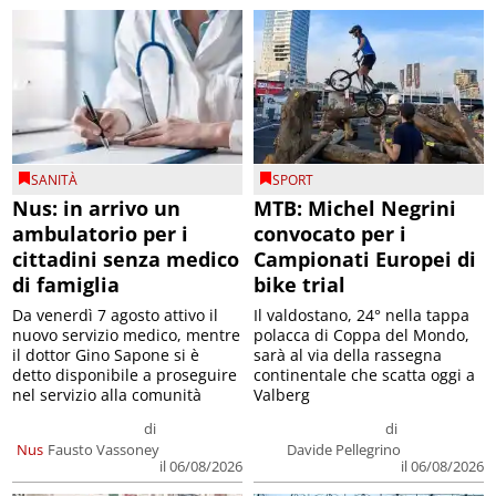
SANITÀ
SPORT
Nus: in arrivo un
MTB: Michel Negrini
ambulatorio per i
convocato per i
cittadini senza medico
Campionati Europei di
di famiglia
bike trial
Da venerdì 7 agosto attivo il
Il valdostano, 24° nella tappa
nuovo servizio medico, mentre
polacca di Coppa del Mondo,
il dottor Gino Sapone si è
sarà al via della rassegna
detto disponibile a proseguire
continentale che scatta oggi a
nel servizio alla comunità
Valberg
di
di
Nus
Fausto Vassoney
Davide Pellegrino
il 06/08/2026
il 06/08/2026