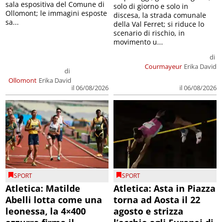
sala espositiva del Comune di
solo di giorno e solo in
Ollomont; le immagini esposte
discesa, la strada comunale
sa...
della Val Ferret; si riduce lo
scenario di rischio, in
movimento u...
di
Courmayeur
Erika David
di
Ollomont
Erika David
il 06/08/2026
il 06/08/2026
SPORT
SPORT
Atletica: Matilde
Atletica: Asta in Piazza
Abelli lotta come una
torna ad Aosta il 22
leonessa, la 4×400
agosto e strizza