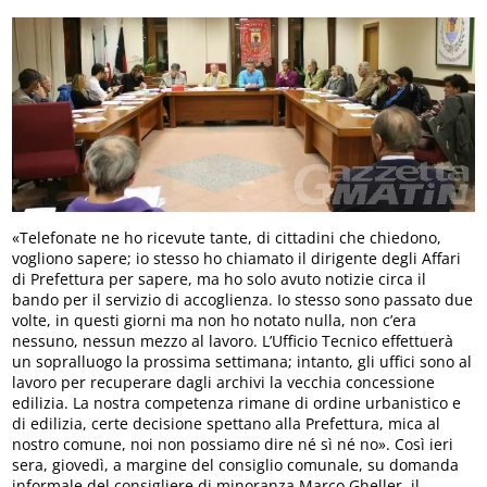
«Telefonate ne ho ricevute tante, di cittadini che chiedono,
vogliono sapere; io stesso ho chiamato il dirigente degli Affari
di Prefettura per sapere, ma ho solo avuto notizie circa il
bando per il servizio di accoglienza. Io stesso sono passato due
volte, in questi giorni ma non ho notato nulla, non c’era
nessuno, nessun mezzo al lavoro. L’Ufficio Tecnico effettuerà
un sopralluogo la prossima settimana; intanto, gli uffici sono al
lavoro per recuperare dagli archivi la vecchia concessione
edilizia. La nostra competenza rimane di ordine urbanistico e
di edilizia, certe decisione spettano alla Prefettura, mica al
nostro comune, noi non possiamo dire né sì né no». Così ieri
sera, giovedì, a margine del consiglio comunale, su domanda
informale del consigliere di minoranza Marco Gheller, il