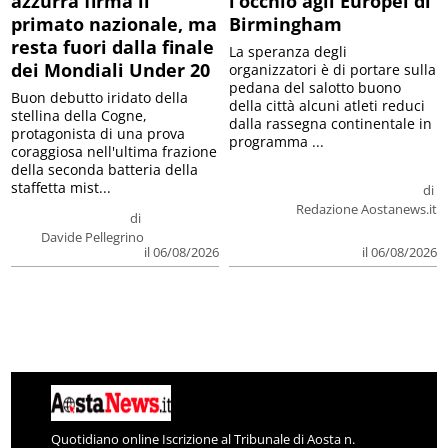
azzurra firma il
l’occhio agli Europei di
primato nazionale, ma
Birmingham
resta fuori dalla finale
La speranza degli
dei Mondiali Under 20
organizzatori è di portare sulla
pedana del salotto buono
Buon debutto iridato della
della città alcuni atleti reduci
stellina della Cogne,
dalla rassegna continentale in
protagonista di una prova
programma ...
coraggiosa nell'ultima frazione
della seconda batteria della
staffetta mist...
di
Redazione Aostanews.it
di
Davide Pellegrino
il 06/08/2026
il 06/08/2026
Quotidiano online Iscrizione al Tribunale di Aosta n.