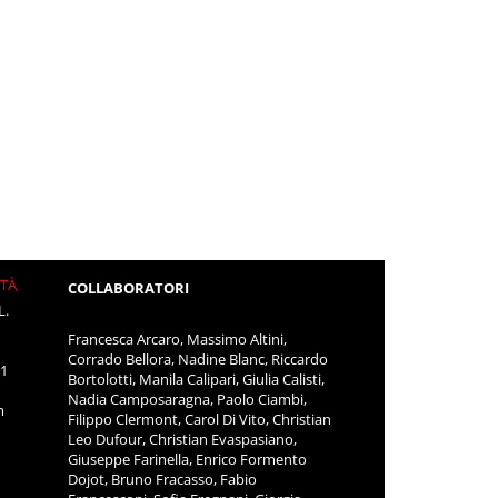
ITÀ
COLLABORATORI
L.
Francesca Arcaro, Massimo Altini,
Corrado Bellora, Nadine Blanc, Riccardo
11
Bortolotti, Manila Calipari, Giulia Calisti,
Nadia Camposaragna, Paolo Ciambi,
m
Filippo Clermont, Carol Di Vito, Christian
Leo Dufour, Christian Evaspasiano,
Giuseppe Farinella, Enrico Formento
Dojot, Bruno Fracasso, Fabio