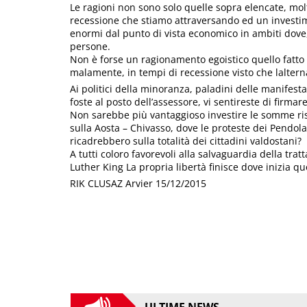
Le ragioni non sono solo quelle sopra elencate, mol
recessione che stiamo attraversando ed un invest
enormi dal punto di vista economico in ambiti dove,
persone.
Non è forse un ragionamento egoistico quello fatto
malamente, in tempi di recessione visto che laltern
Ai politici della minoranza, paladini delle manifesta
foste al posto dell’assessore, vi sentireste di firma
Non sarebbe più vantaggioso investire le somme risp
sulla Aosta – Chivasso, dove le proteste dei Pendola
ricadrebbero sulla totalità dei cittadini valdostani?
A tutti coloro favorevoli alla salvaguardia della tr
Luther King La propria libertà finisce dove inizia quel
RIK CLUSAZ Arvier 15/12/2015
ULTIME NEWS