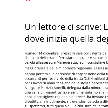
Un lettore ci scrive: 
dove inizia quella deg
«Lunedi 14 dicembre, presso la sala polivalente del 
chiusura della tratta ferroviaria Aosta-Pré St. Didi
parola allassessore Marguerettaz ed il consigliere M
maggioranza e della minoranza regionale. Lassesso
hanno portato alla decisione di sospensione della tra
occorrenti per l’esercizio della tratta (2.6-4 milioni d
per i lavori di manutenzione della stessa necessarie
A seguire Patrizia Morelli, delegata dalla minoranza
una vena di romanticismo e sentimentalismo alla ric
anni. Il consigliere regionale di Arvier, ha invitato 
dibattito, ma inutilmente, ritrovandosi da sola a di
gli spettatori, tutti quelli a cui la chiusura della 