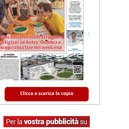
Clicca e scarica la copia