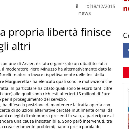
di
il
18/12/2015
n
news
La propria libertà finisce
C
li altri
comune di Arvier, è stato organizzato un dibattito sulla
er. Il moderatore Piero Minuzzo ha alternativamente dato la
orelli relatori a favore rispettivamente delle tesi della
re Marguerettaz ha elencato quali sono le motivazioni che
tta. In particolare ha citato quali sono le esorbitanti cifre
i euro) alle quali sono richiesti ulteriori 15 milioni di Euro
 per il proseguimento del servizio.
, ha difeso la posizione di mantenere la tratta aperta con
erca di soluzioni alternative cercate inutilmente ormai da
i suoi colleghi di minoranza presenti in sala, a partecipare al
fendere una causa insostenibile. Sono però intervenuti, tra
tratta crea seriamente problemi; hanno preso parola dei