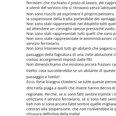
ferrovieri che rischiano il posto di lavoro, dei rapp
e utenti del servizio che si ritrovano senza labitual
Non sono riusciti ad esprimere il proprio pensiero,
la sospensione della tratta porterebbe dei vantaggi
Non sono stati rappresentati nel dibattito tutti que
ad attendere un convoglio spesso pressoché vuoto.
Non sono stati rappresentati tutti quelli che sono pe
Non sono state rappresentate le amministrazioni c
servizio ferroviario.
Non sono intervenuti tutti gli abitanti che pagano u
passaggio della fognatura di una civile abitazione c
costosi accorgimenti imposti dalle FRI.
Non dimentichiamo che esistono ancora frazioni rag
livello; cosa succederebbe se un abitante di queste
passaggio a livello?
Ecco, forse bisogna chiedersi se tutte queste perso
dito nella piaga a quelli che invece hanno deciso d
regionale. Perché, se si sono fatti sentire tramite i
utilizzano il servizio ferroviario, se si sono fatti se
beh non si sono ancora fatte sentire quelle migliaia
contrari alla sospensione, che non risolverebbe la qu
chiusura definitiva della tratta!