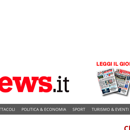
TTACOLI
POLITICA & ECONOMIA
SPORT
TURISMO & EVENTI
C