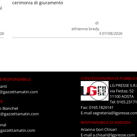
cerimonia di giuramento
l
di
ethienne bredy
026
il 07/08/2026
CONCESSIONARIA DI PUBBLIC
E RESPONSABILE
LG PRESSE S.R.
anti
via Festaz, 52
i@gazzettamatin.com
11100 AOSTA
NE
Tel: 0165.2317
Fax: 0165.1820141
o Bianchet
E-mail
segreteria@lgpresse.co
t@gazzettamatin.com
RESPONSABILE DI AGENZIA
enal
Arianna Gori Chisari
gazzettamatin.com
E-mail
a.chisari@lgpresse.com