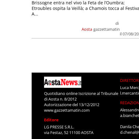
Brissogne entra nel vivo la Feta de l’Oumbra;
Etroubles ospita la Veillà; a Chamois tocca al Festiva
A...
di
Aosta
gazzettamatin
il 07/08/2
DIRETTOR
Luca Merc
l.mercant
Quotidiano online Iscrizione al Tribunale
di Aosta n. 8/2012
REDAZIO
Autorizzazione del 13/12/2012
Alessandr
www.gazzettamatin.com
a.bianche
Editore
Danila Ch
LG PRESSE S.R.L.
d.chenal@
via Festaz, 52 11100 AOSTA