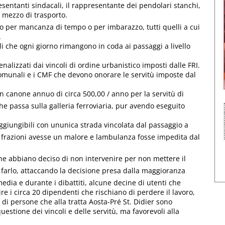
resentanti sindacali, il rappresentante dei pendolari stanchi,
e mezzo di trasporto.
 o per mancanza di tempo o per imbarazzo, tutti quelli a cui
.
lli che ogni giorno rimangono in coda ai passaggi a livello
nalizzati dai vincoli di ordine urbanistico imposti dalle FRI.
omunali e i CMF che devono onorare le servitù imposte dal
n canone annuo di circa 500,00 / anno per la servitù di
he passa sulla galleria ferroviaria, pur avendo eseguito
giungibili con ununica strada vincolata dal passaggio a
 frazioni avesse un malore e lambulanza fosse impedita dal
ne abbiano deciso di non intervenire per non mettere il
i farlo, attaccando la decisione presa dalla maggioranza
 media e durante i dibattiti, alcune decine di utenti che
ntire i circa 20 dipendenti che rischiano di perdere il lavoro,
 di persone che alla tratta Aosta-Pré St. Didier sono
estione dei vincoli e delle servitù, ma favorevoli alla