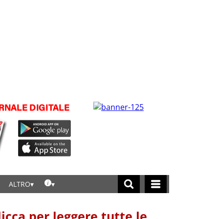
ALTRO
licca per leggere tutte le