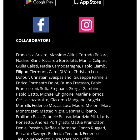
COLLABORATORI
Francesca Arcaro, Massimo Altini, Corrado Bellora,
Nadine Blanc, Riccardo Bortolotti, Manila Calipari,
Giulia Calisti, Nadia Camposaragna, Paolo Ciambi,
Filippo Clermont, Carol Di Vito, Christian Leo
Dufour, Christian Evaspasiano, Giuseppe Farinella,
Enrico Formento Dojot, Bruno Fracasso, Fabio
Francesconi, Sofia Fregnani, Giorgia Gambino,
Paolo Gatto, Michael Ghignone, Marlène Jorrioz,
Cecilia Lazzarotto, Giacomo Mangano, Angela
Marrelli, Federico Mecca, Luca Mauro Melloni, Marc
Montrosset, Matteo Nigra, Sabrina Olibano,
Emiliano Pala, Gabriele Peloso, Maurizio Pitti, Loris
Ponsetto, Andrea Portigliatti, Mattia Pramotton,
Deniel Pession, Raffaele Romano, Enrico Ruggeri,
Riccardo Savoye, Federica Tercinod, Federico
Tigellio Benvenuto, Luca Massimo Trifilò