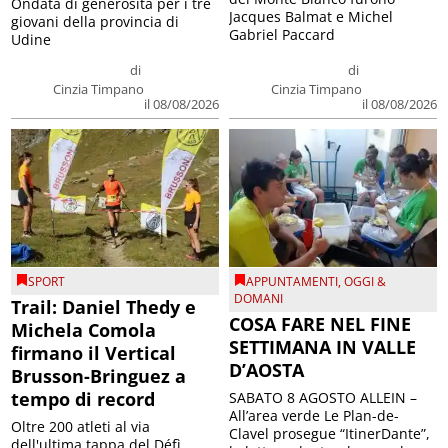
Ondata di generosità per i tre
Jacques Balmat e Michel
giovani della provincia di
Gabriel Paccard
Udine
di
di
Cinzia Timpano
Cinzia Timpano
il 08/08/2026
il 08/08/2026
SPORT
APPUNTAMENTI
,
OGGI &
DOMANI
Trail: Daniel Thedy e
COSA FARE NEL FINE
Michela Comola
SETTIMANA IN VALLE
firmano il Vertical
D’AOSTA
Brusson-Bringuez a
tempo di record
SABATO 8 AGOSTO ALLEIN –
All’area verde Le Plan-de-
Oltre 200 atleti al via
Clavel prosegue “ItinerDante”,
dell'ultima tappa del Défì