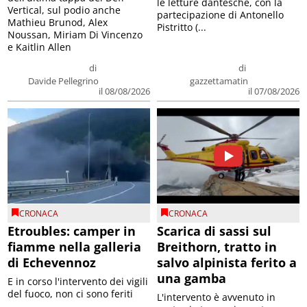
le letture dantesche, con la
Vertical, sul podio anche
partecipazione di Antonello
Mathieu Brunod, Alex
Pistritto (...
Noussan, Miriam Di Vincenzo
e Kaitlin Allen
di
di
Davide Pellegrino
gazzettamatin
il 08/08/2026
il 07/08/2026
CRONACA
CRONACA
Etroubles: camper in
Scarica di sassi sul
fiamme nella galleria
Breithorn, tratto in
di Echevennoz
salvo alpinista ferito a
una gamba
E in corso l'intervento dei vigili
del fuoco, non ci sono feriti
L'intervento è avvenuto in