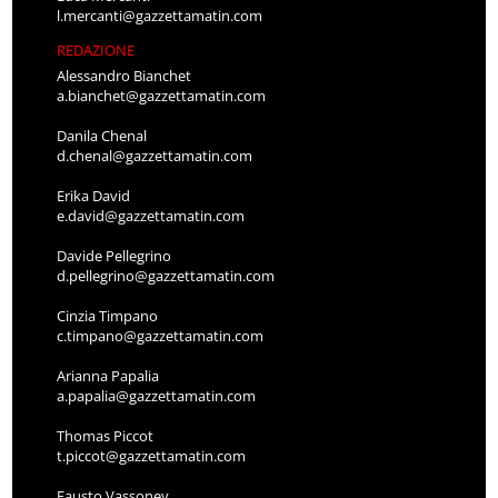
l.mercanti@gazzettamatin.com
REDAZIONE
Alessandro Bianchet
a.bianchet@gazzettamatin.com
Danila Chenal
d.chenal@gazzettamatin.com
Erika David
e.david@gazzettamatin.com
Davide Pellegrino
d.pellegrino@gazzettamatin.com
Cinzia Timpano
c.timpano@gazzettamatin.com
Arianna Papalia
a.papalia@gazzettamatin.com
Thomas Piccot
t.piccot@gazzettamatin.com
Fausto Vassoney