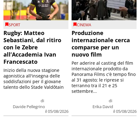
SPORT
CINEMA
Rugby: Matteo
Produzione
Sebastiani, dal ritiro
internazionale cerca
con le Zebre
comparse per un
all’Accademia Ivan
nuovo film
Francescato
Per aderire al casting del film
internazionale prodotto da
Inizio della nuova stagione
Panorama Films c'è tempo fino
agonistica all'insegna delle
al 31 agosto; le riprese si
soddisfazioni per il giovane
terranno tra il 21 e 25
talento dello Stade Valdôtain
settembre...
di
di
Davide Pellegrino
Erika David
il 05/08/2026
il 05/08/2026