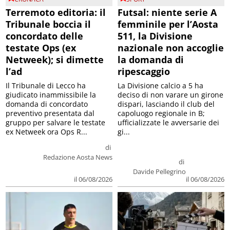
Terremoto editoria: il
Futsal: niente serie A
Tribunale boccia il
femminile per l’Aosta
concordato delle
511, la Divisione
testate Ops (ex
nazionale non accoglie
Netweek); si dimette
la domanda di
l’ad
ripescaggio
Il Tribunale di Lecco ha
La Divisione calcio a 5 ha
giudicato inammissibile la
deciso di non varare un girone
domanda di concordato
dispari, lasciando il club del
preventivo presentata dal
capoluogo regionale in B;
gruppo per salvare le testate
ufficializzate le avversarie dei
ex Netweek ora Ops R...
gi...
di
Redazione Aosta News
di
Davide Pellegrino
il 06/08/2026
il 06/08/2026