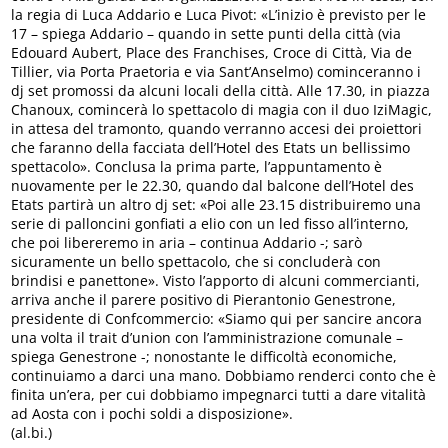
la regia di Luca Addario e Luca Pivot: «L’inizio è previsto per le
17 – spiega Addario – quando in sette punti della città (via
Edouard Aubert, Place des Franchises, Croce di Città, Via de
Tillier, via Porta Praetoria e via Sant’Anselmo) cominceranno i
dj set promossi da alcuni locali della città. Alle 17.30, in piazza
Chanoux, comincerà lo spettacolo di magia con il duo IziMagic,
in attesa del tramonto, quando verranno accesi dei proiettori
che faranno della facciata dell’Hotel des Etats un bellissimo
spettacolo». Conclusa la prima parte, l’appuntamento è
nuovamente per le 22.30, quando dal balcone dell’Hotel des
Etats partirà un altro dj set: «Poi alle 23.15 distribuiremo una
serie di palloncini gonfiati a elio con un led fisso all’interno,
che poi libereremo in aria – continua Addario -; sarò
sicuramente un bello spettacolo, che si concluderà con
brindisi e panettone». Visto l’apporto di alcuni commercianti,
arriva anche il parere positivo di Pierantonio Genestrone,
presidente di Confcommercio: «Siamo qui per sancire ancora
una volta il trait d’union con l’amministrazione comunale –
spiega Genestrone -; nonostante le difficoltà economiche,
continuiamo a darci una mano. Dobbiamo renderci conto che è
finita un’era, per cui dobbiamo impegnarci tutti a dare vitalità
ad Aosta con i pochi soldi a disposizione».
(al.bi.)