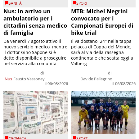
SANITÀ
SPORT
Nus: in arrivo un
MTB: Michel Negrini
ambulatorio per i
convocato per i
cittadini senza medico
Campionati Europei di
di famiglia
bike trial
Da venerdì 7 agosto attivo il
Il valdostano, 24° nella tappa
nuovo servizio medico, mentre
polacca di Coppa del Mondo,
il dottor Gino Sapone si è
sarà al via della rassegna
detto disponibile a proseguire
continentale che scatta oggi a
nel servizio alla comunità
Valberg
di
di
Nus
Fausto Vassoney
Davide Pellegrino
il 06/08/2026
il 06/08/2026
CRONACA
SPORT