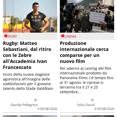
SPORT
CINEMA
Rugby: Matteo
Produzione
Sebastiani, dal ritiro
internazionale cerca
con le Zebre
comparse per un
all’Accademia Ivan
nuovo film
Francescato
Per aderire al casting del film
internazionale prodotto da
Inizio della nuova stagione
Panorama Films c'è tempo fino
agonistica all'insegna delle
al 31 agosto; le riprese si
soddisfazioni per il giovane
terranno tra il 21 e 25
talento dello Stade Valdôtain
settembre...
di
di
Davide Pellegrino
Erika David
il 05/08/2026
il 05/08/2026