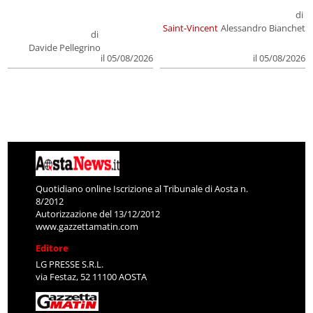
di
Saint-Vincent
Alessandro Bianchet
di
Davide Pellegrino
il 05/08/2026
il 05/08/2026
Quotidiano online Iscrizione al Tribunale di Aosta n.
8/2012
Autorizzazione del 13/12/2012
www.gazzettamatin.com
Editore
LG PRESSE S.R.L.
via Festaz, 52 11100 AOSTA