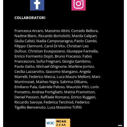
COLLABORATORI
Francesca Arcaro, Massimo Altini, Corrado Bellora,
Nadine Blanc, Riccardo Bortolotti, Manila Calipari,
Giulia Calisti, Nadia Camposaragna, Paolo Ciambi,
Filippo Clermont, Carol Di Vito, Christian Leo
Dufour, Christian Evaspasiano, Giuseppe Farinella,
Enrico Formento Dojot, Bruno Fracasso, Fabio
Francesconi, Sofia Fregnani, Giorgia Gambino,
Paolo Gatto, Michael Ghignone, Marlène Jorrioz,
Cecilia Lazzarotto, Giacomo Mangano, Angela
Marrelli, Federico Mecca, Luca Mauro Melloni, Marc
Montrosset, Matteo Nigra, Sabrina Olibano,
Emiliano Pala, Gabriele Peloso, Maurizio Pitti, Loris
Ponsetto, Andrea Portigliatti, Mattia Pramotton,
Deniel Pession, Raffaele Romano, Enrico Ruggeri,
Riccardo Savoye, Federica Tercinod, Federico
Tigellio Benvenuto, Luca Massimo Trifilò