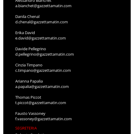
Alessandro Bianchet
a.bianchet@gazzettamatin.com
Danila Chenal
d.chenal@gazzettamatin.com
Erika David
e.david@gazzettamatin.com
Davide Pellegrino
d.pellegrino@gazzettamatin.com
Cinzia Timpano
c.timpano@gazzettamatin.com
Arianna Papalia
a.papalia@gazzettamatin.com
Thomas Piccot
t.piccot@gazzettamatin.com
Fausto Vassoney
f.vassoney@gazzettamatin.com
SEGRETERIA