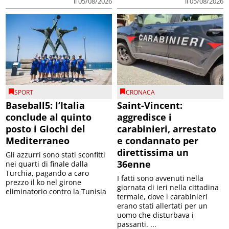
il 05/08/2026
il 05/08/2026
SPORT
CRONACA
Baseball5: l’Italia
Saint-Vincent:
conclude al quinto
aggredisce i
posto i Giochi del
carabinieri, arrestato
Mediterraneo
e condannato per
direttissima un
Gli azzurri sono stati sconfitti
36enne
nei quarti di finale dalla
Turchia, pagando a caro
I fatti sono avvenuti nella
prezzo il ko nel girone
giornata di ieri nella cittadina
eliminatorio contro la Tunisia
termale, dove i carabinieri
erano stati allertati per un
uomo che disturbava i
passanti. ...