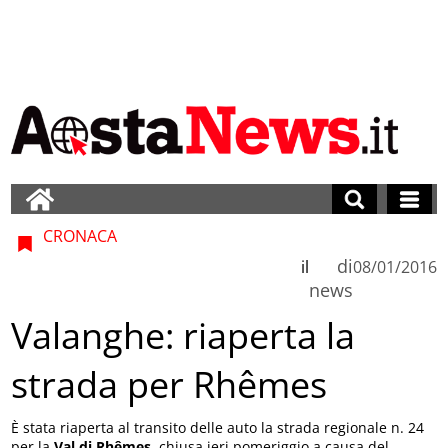
CRONACA
di
il
08/01/2016
news
Valanghe: riaperta la
strada per Rhêmes
È stata riaperta al transito delle auto la strada regionale n. 24
per la
Val di Rhêmes
, chiusa ieri pomeriggio a causa del