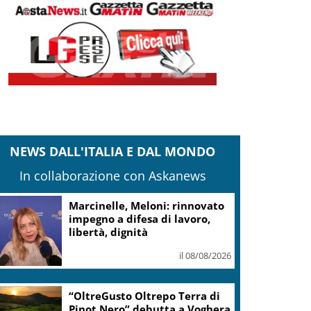
NEWS DALL'ITALIA E DAL MONDO
In collaborazione con Askanews
Marcinelle, Meloni: rinnovato
impegno a difesa di lavoro,
libertà, dignità
il 08/08/2026
“OltreGusto Oltrepo Terra di
Pinot Nero” debutta a Voghera