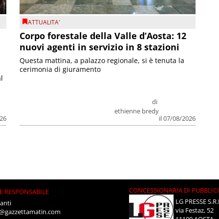
ATTUALITA'
Corpo forestale della Valle d’Aosta: 12
nuovi agenti in servizio in 8 stazioni
Questa mattina, a palazzo regionale, si è tenuta la
cerimonia di giuramento
l
di
ethienne bredy
026
il 07/08/2026
CONCESSIONARIA DI PUBBLIC
E RESPONSABILE
LG PRESSE S.R.
anti
via Festaz, 52
i@gazzettamatin.com
11100 AOSTA