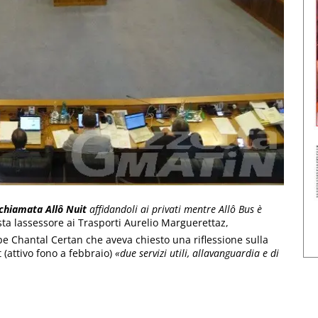
 chiamata Allô Nuit
affidandoli ai privati mentre Allô Bus è
osta lassessore ai Trasporti Aurelio Marguerettaz,
lpe Chantal Certan che aveva chiesto una riflessione sulla
t (attivo fono a febbraio)
«due servizi utili, allavanguardia e di