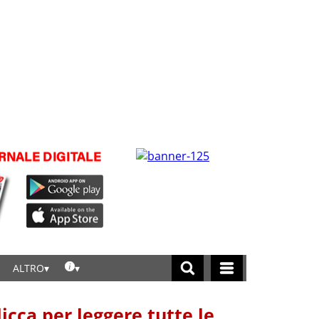
ALTRO
licca per leggere tutte le