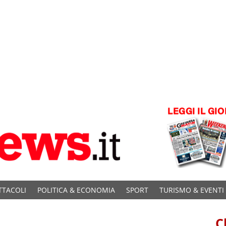
TTACOLI
POLITICA & ECONOMIA
SPORT
TURISMO & EVENTI
C