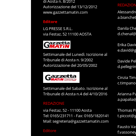
di Aosta n. 8/2012
REDAZIO
Autorizzazione del 13/12/2012
Alessandr
www.gazzettamatin.com
a.bianche
Editore
Danila Ch
LG PRESSE S.R.L.
d.chenal@
via Festaz, 52 11100 AOSTA
Erika Davi
e.david@g
Settimanale del Lunedì. Iscrizione al
Tribunale di Aosta n. 9/2002
Davide Pel
Autorizzazione del 20/05/2002
d.pellegr
Cinzia Ti
c.timpan
Settimanale del Sabato. Iscrizione al
Tribunale di Aosta n.4 del 4/10/2016
Arianna P
a.papalia
REDAZIONE
via Festaz, 52 - 11100 Aosta
Thomas Pi
Tel: 0165/231711 - Fax: 0165/1820141
t.piccot@
Mail:
segreteria@gazzettamatin.com
Fausto Va
Editore
f.vassone