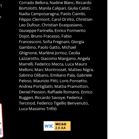
Corrado Bellora, Nadine Blanc, Riccardo
11
Bortolotti, Manila Calipari, Giulia Calisti,
Nadia Camposaragna, Paolo Ciambi,
m
Filippo Clermont, Carol Di Vito, Christian
Leo Dufour, Christian Evaspasiano,
Giuseppe Farinella, Enrico Formento
Dojot, Bruno Fracasso, Fabio
Francesconi, Sofia Fregnani, Giorgia
Gambino, Paolo Gatto, Michael
Ghignone, Marlène Jorrioz, Cecilia
Lazzarotto, Giacomo Mangano, Angela
Marrelli, Federico Mecca, Luca Mauro
Melloni, Marc Montrosset, Matteo Nigra,
Sabrina Olibano, Emiliano Pala, Gabriele
Peloso, Maurizio Pitti, Loris Ponsetto,
Andrea Portigliatti, Mattia Pramotton,
Deniel Pession, Raffaele Romano, Enrico
Ruggeri, Riccardo Savoye, Federica
Tercinod, Federico Tigellio Benvenuto,
Luca Massimo Trifilò