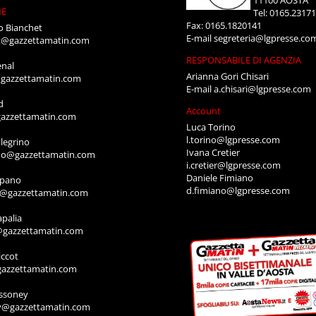
NE
Tel: 0165.2317
Fax: 0165.1820141
o Bianchet
E-mail
segreteria@lgpresse.co
t@gazzettamatin.com
RESPONSABILE DI AGENZIA
enal
Arianna Gori Chisari
gazzettamatin.com
E-mail
a.chisari@lgpresse.com
d
Account
azzettamatin.com
Luca Torino
l.torino@lgpresse.com
legrino
Ivana Cretier
ino@gazzettamatin.com
i.cretier@lgpresse.com
Daniele Fimiano
mpano
d.fimiano@lgpresse.com
o@gazzettamatin.com
apalia
@gazzettamatin.com
ccot
gazzettamatin.com
ssoney
y@gazzettamatin.com