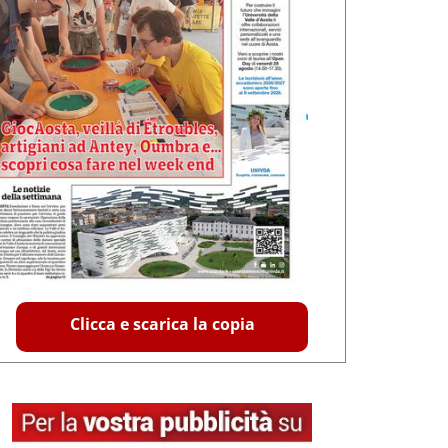
Clicca e scarica la copia