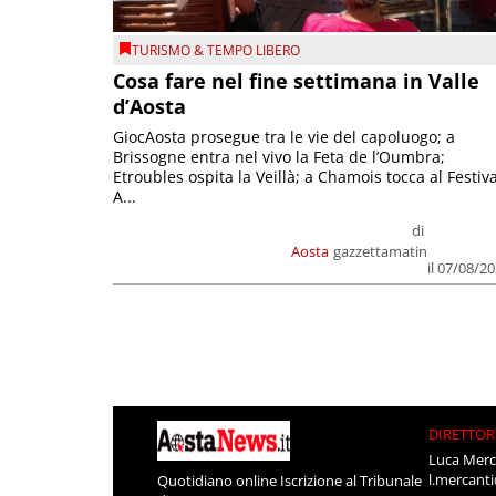
TURISMO & TEMPO LIBERO
Cosa fare nel fine settimana in Valle
d’Aosta
GiocAosta prosegue tra le vie del capoluogo; a
Brissogne entra nel vivo la Feta de l’Oumbra;
Etroubles ospita la Veillà; a Chamois tocca al Festiva
A...
di
Aosta
gazzettamatin
il 07/08/2
DIRETTOR
Luca Merc
l.mercant
Quotidiano online Iscrizione al Tribunale