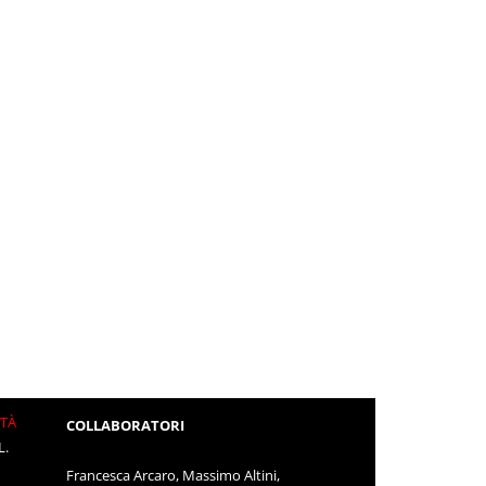
ITÀ
COLLABORATORI
L.
Francesca Arcaro, Massimo Altini,