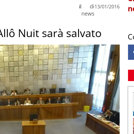
di
il
13/01/2016
n
news
 Allô Nuit sarà salvato
C