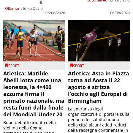
Courmayeur
Erika David
di
Ollomont
Erika David
il 06/08/2026
il 06/08/2026
SPORT
SPORT
Atletica: Matilde
Atletica: Asta in Piazza
Abelli lotta come una
torna ad Aosta il 22
leonessa, la 4×400
agosto e strizza
azzurra firma il
l’occhio agli Europei di
primato nazionale, ma
Birmingham
resta fuori dalla finale
La speranza degli
dei Mondiali Under 20
organizzatori è di portare sulla
pedana del salotto buono
Buon debutto iridato della
della città alcuni atleti reduci
stellina della Cogne,
dalla rassegna continentale in