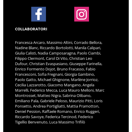
COLLABORATORI
Francesca Arcaro, Massimo Altini, Corrado Bellora,
Nadine Blanc, Riccardo Bortolotti, Manila Calipari,
Giulia Calisti, Nadia Camposaragna, Paolo Ciambi,
Filippo Clermont, Carol Di Vito, Christian Leo
Dufour, Christian Evaspasiano, Giuseppe Farinella,
Enrico Formento Dojot, Bruno Fracasso, Fabio
Francesconi, Sofia Fregnani, Giorgia Gambino,
Paolo Gatto, Michael Ghignone, Marlène Jorrioz,
Cecilia Lazzarotto, Giacomo Mangano, Angela
Marrelli, Federico Mecca, Luca Mauro Melloni, Marc
Montrosset, Matteo Nigra, Sabrina Olibano,
Emiliano Pala, Gabriele Peloso, Maurizio Pitti, Loris
Ponsetto, Andrea Portigliatti, Mattia Pramotton,
Deniel Pession, Raffaele Romano, Enrico Ruggeri,
Riccardo Savoye, Federica Tercinod, Federico
Tigellio Benvenuto, Luca Massimo Trifilò