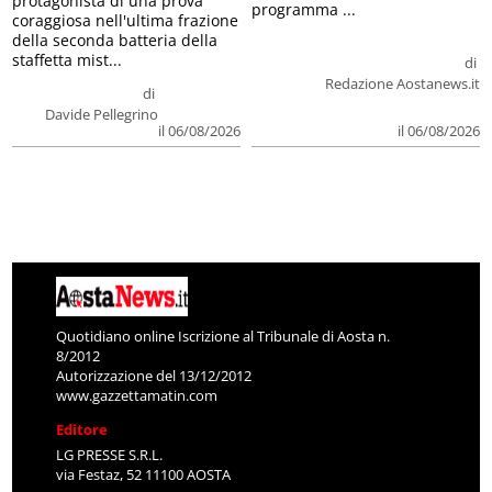
protagonista di una prova
programma ...
coraggiosa nell'ultima frazione
della seconda batteria della
staffetta mist...
di
Redazione Aostanews.it
di
Davide Pellegrino
il 06/08/2026
il 06/08/2026
Quotidiano online Iscrizione al Tribunale di Aosta n.
8/2012
Autorizzazione del 13/12/2012
www.gazzettamatin.com
Editore
LG PRESSE S.R.L.
via Festaz, 52 11100 AOSTA