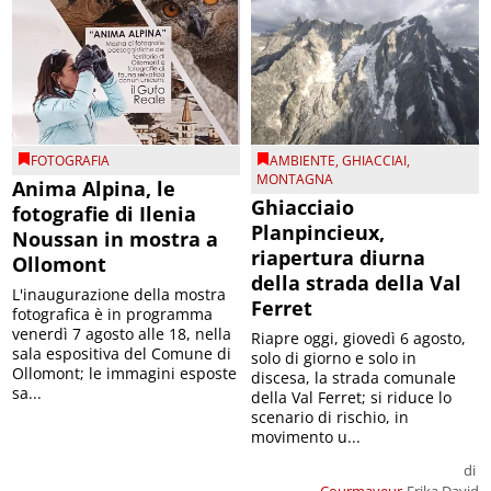
FOTOGRAFIA
AMBIENTE
,
GHIACCIAI
,
MONTAGNA
Anima Alpina, le
Ghiacciaio
fotografie di Ilenia
Planpincieux,
Noussan in mostra a
riapertura diurna
Ollomont
della strada della Val
L'inaugurazione della mostra
Ferret
fotografica è in programma
venerdì 7 agosto alle 18, nella
Riapre oggi, giovedì 6 agosto,
sala espositiva del Comune di
solo di giorno e solo in
Ollomont; le immagini esposte
discesa, la strada comunale
sa...
della Val Ferret; si riduce lo
scenario di rischio, in
movimento u...
di