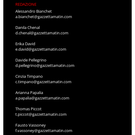
REDAZIONE
Alessandro Bianchet
a.bianchet@gazzettamatin.com
Danila Chenal
d.chenal@gazzettamatin.com
Erika David
e.david@gazzettamatin.com
Davide Pellegrino
d.pellegrino@gazzettamatin.com
Cinzia Timpano
c.timpano@gazzettamatin.com
Arianna Papalia
a.papalia@gazzettamatin.com
Thomas Piccot
t.piccot@gazzettamatin.com
Fausto Vassoney
f.vassoney@gazzettamatin.com