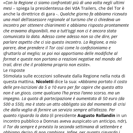
«Con la Regione ci siamo confrontati più di una volta negli ultimi
mesi
– spiega la presidentessa dei VdA Trailers, che del Tor è
anche la direttrice di gara -.
Qualche giorno fa abbiamo ricevuto
una mail dell’assessore regionale al turismo che ci chiedeva un
incontro per ottenere chiarimenti e abbiamo risposto prontamente
che eravamo disponibili, ma a tutt’oggi non ci è ancora stata
comunicata la data. Adesso come adesso non so che dire, per
parlare aspetto che ci sia questo incontro. La Regione, a mio
parere, deve prendere il Tor così come lo confezioniamo e
sfruttarlo al meglio; se poi noi apportiamo delle modifiche al
format e queste non portano a reazioni negative nel mondo del
trail, direi che il problema proprio non esiste».
Le risposte
Stimolata sulle eccezioni sollevate dalla Regione nella nota di
questa mattina,
Nicoletti
dice la sua:
«Abbiamo portato il costo
delle pre-iscrizioni da 5 a 10 euro per far capire che questo atto
non è un gioco, come qualcuno l’ha preso l’anno scorso, ma un
impegno. La quota di partecipazione è aumentata di 50 euro (da
500 a 550), ma è stato un atto obbligato sia dal momento di crisi
che dalla voglia di fornire un servizio sempre all’altezza. Per
quanto riguardo la data
(il presidente
Augusto Rollandin
in un
incontro pubblico a Donnas aveva auspicato un anticipo, ndr),
il Tor da sempre è previsto la seconda settimana di settembre e
abbiamo deciso di non cambiare. Infine, per quanto riguarda i