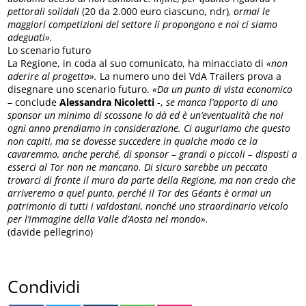
pettorali solidali
(20 da 2.000 euro ciascuno, ndr)
, ormai le
maggiori competizioni del settore li propongono e noi ci siamo
adeguati».
Lo scenario futuro
La Regione, in coda al suo comunicato, ha minacciato di
«non
aderire al progetto».
La numero uno dei VdA Trailers prova a
disegnare uno scenario futuro.
«Da un punto di vista economico
– conclude
Alessandra Nicoletti
-,
se manca l’apporto di uno
sponsor un minimo di scossone lo dà ed è un’eventualità che noi
ogni anno prendiamo in considerazione. Ci auguriamo che questo
non capiti, ma se dovesse succedere in qualche modo ce la
cavaremmo, anche perché, di sponsor – grandi o piccoli – disposti a
esserci al Tor non ne mancano. Di sicuro sarebbe un peccato
trovarci di fronte il muro da parte della Regione, ma non credo che
arriveremo a quel punto, perché il Tor des Géants è ormai un
patrimonio di tutti i valdostani, nonché uno straordinario veicolo
per l’immagine della Valle d’Aosta nel mondo».
(davide pellegrino)
Condividi