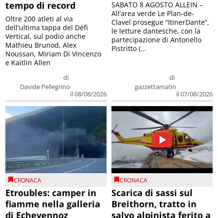
tempo di record
SABATO 8 AGOSTO ALLEIN –
All’area verde Le Plan-de-
Oltre 200 atleti al via
Clavel prosegue “ItinerDante”,
dell'ultima tappa del Défì
le letture dantesche, con la
Vertical, sul podio anche
partecipazione di Antonello
Mathieu Brunod, Alex
Pistritto (...
Noussan, Miriam Di Vincenzo
e Kaitlin Allen
di
di
Davide Pellegrino
gazzettamatin
il 08/08/2026
il 07/08/2026
CRONACA
CRONACA
Etroubles: camper in
Scarica di sassi sul
fiamme nella galleria
Breithorn, tratto in
di Echevennoz
salvo alpinista ferito a