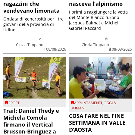
ragazzini che
nasceva l’alpinismo
vendevano limonata
I primi a raggiungere la vetta
del Monte Bianco furono
Ondata di generosità per i tre
Jacques Balmat e Michel
giovani della provincia di
Gabriel Paccard
Udine
di
di
Cinzia Timpano
Cinzia Timpano
il 08/08/2026
il 08/08/2026
SPORT
APPUNTAMENTI
,
OGGI &
DOMANI
Trail: Daniel Thedy e
COSA FARE NEL FINE
Michela Comola
SETTIMANA IN VALLE
firmano il Vertical
D’AOSTA
Brusson-Bringuez a