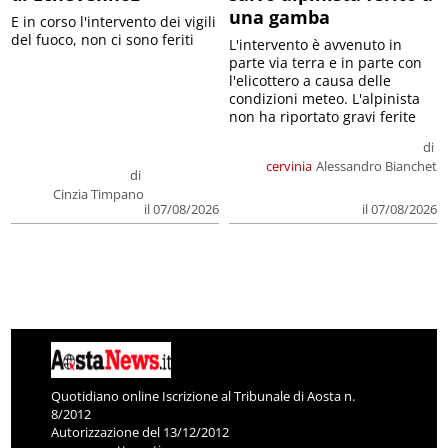
una gamba
E in corso l'intervento dei vigili
del fuoco, non ci sono feriti
L'intervento è avvenuto in
parte via terra e in parte con
l'elicottero a causa delle
condizioni meteo. L'alpinista
non ha riportato gravi ferite
di
cervinia
Alessandro Bianchet
di
Cinzia Timpano
il 07/08/2026
il 07/08/2026
Quotidiano online Iscrizione al Tribunale di Aosta n.
8/2012
Autorizzazione del 13/12/2012