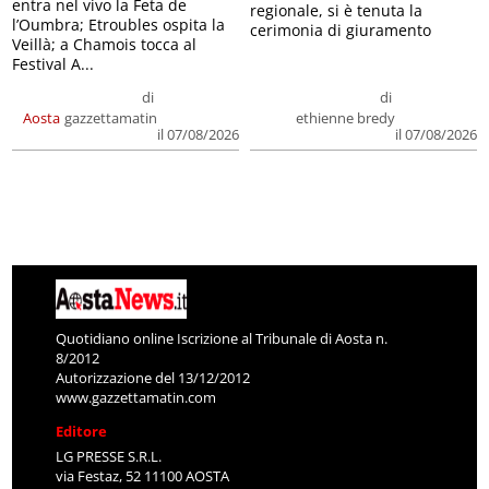
entra nel vivo la Feta de
regionale, si è tenuta la
l’Oumbra; Etroubles ospita la
cerimonia di giuramento
Veillà; a Chamois tocca al
Festival A...
di
di
Aosta
gazzettamatin
ethienne bredy
il 07/08/2026
il 07/08/2026
Quotidiano online Iscrizione al Tribunale di Aosta n.
8/2012
Autorizzazione del 13/12/2012
www.gazzettamatin.com
Editore
LG PRESSE S.R.L.
via Festaz, 52 11100 AOSTA