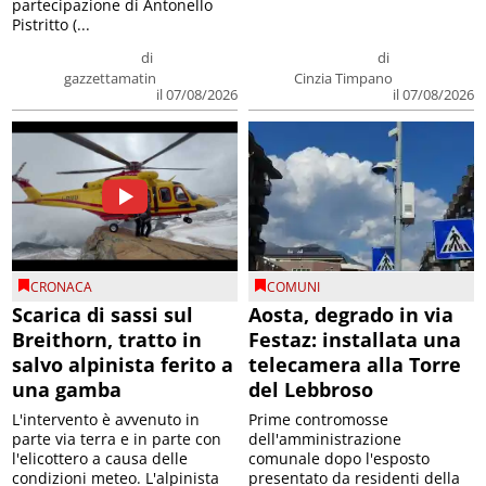
partecipazione di Antonello
Pistritto (...
di
di
gazzettamatin
Cinzia Timpano
il 07/08/2026
il 07/08/2026
CRONACA
COMUNI
Scarica di sassi sul
Aosta, degrado in via
Breithorn, tratto in
Festaz: installata una
salvo alpinista ferito a
telecamera alla Torre
una gamba
del Lebbroso
L'intervento è avvenuto in
Prime contromosse
parte via terra e in parte con
dell'amministrazione
l'elicottero a causa delle
comunale dopo l'esposto
condizioni meteo. L'alpinista
presentato da residenti della