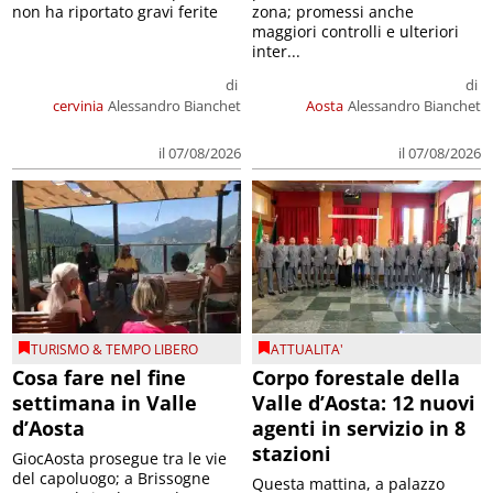
non ha riportato gravi ferite
zona; promessi anche
maggiori controlli e ulteriori
inter...
di
di
cervinia
Alessandro Bianchet
Aosta
Alessandro Bianchet
il 07/08/2026
il 07/08/2026
TURISMO & TEMPO LIBERO
ATTUALITA'
Cosa fare nel fine
Corpo forestale della
settimana in Valle
Valle d’Aosta: 12 nuovi
d’Aosta
agenti in servizio in 8
stazioni
GiocAosta prosegue tra le vie
del capoluogo; a Brissogne
Questa mattina, a palazzo