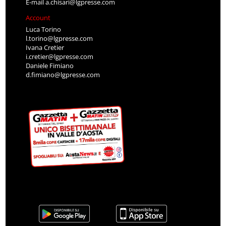
E-mail
a.chisari@lgpresse.com
Account
Luca Torino
l.torino@lgpresse.com
Ivana Cretier
i.cretier@lgpresse.com
Daniele Fimiano
d.fimiano@lgpresse.com