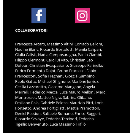
COLLABORATORI
Francesca Arcaro, Massimo Altini, Corrado Bellora,
Nadine Blanc, Riccardo Bortolotti, Manila Calipari,
Giulia Calisti, Nadia Camposaragna, Paolo Ciambi,
Filippo Clermont, Carol Di Vito, Christian Leo
Dufour, Christian Evaspasiano, Giuseppe Farinella,
Enrico Formento Dojot, Bruno Fracasso, Fabio
Francesconi, Sofia Fregnani, Giorgia Gambino,
Paolo Gatto, Michael Ghignone, Marlène Jorrioz,
Cecilia Lazzarotto, Giacomo Mangano, Angela
Marrelli, Federico Mecca, Luca Mauro Melloni, Marc
Montrosset, Matteo Nigra, Sabrina Olibano,
Emiliano Pala, Gabriele Peloso, Maurizio Pitti, Loris
Ponsetto, Andrea Portigliatti, Mattia Pramotton,
Deniel Pession, Raffaele Romano, Enrico Ruggeri,
Riccardo Savoye, Federica Tercinod, Federico
Tigellio Benvenuto, Luca Massimo Trifilò