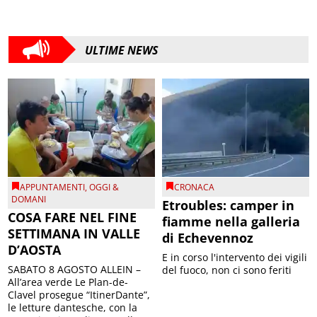
ULTIME NEWS
APPUNTAMENTI
,
OGGI &
CRONACA
DOMANI
Etroubles: camper in
COSA FARE NEL FINE
fiamme nella galleria
SETTIMANA IN VALLE
di Echevennoz
D’AOSTA
E in corso l'intervento dei vigili
SABATO 8 AGOSTO ALLEIN –
del fuoco, non ci sono feriti
All’area verde Le Plan-de-
Clavel prosegue “ItinerDante”,
le letture dantesche, con la