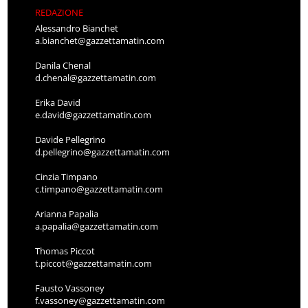
REDAZIONE
Alessandro Bianchet
a.bianchet@gazzettamatin.com
Danila Chenal
d.chenal@gazzettamatin.com
Erika David
e.david@gazzettamatin.com
Davide Pellegrino
d.pellegrino@gazzettamatin.com
Cinzia Timpano
c.timpano@gazzettamatin.com
Arianna Papalia
a.papalia@gazzettamatin.com
Thomas Piccot
t.piccot@gazzettamatin.com
Fausto Vassoney
f.vassoney@gazzettamatin.com