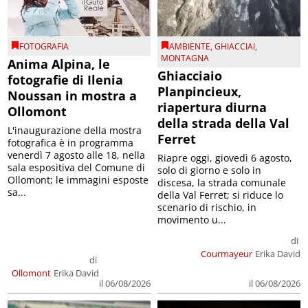
FOTOGRAFIA
AMBIENTE
,
GHIACCIAI
,
MONTAGNA
Anima Alpina, le
Ghiacciaio
fotografie di Ilenia
Planpincieux,
Noussan in mostra a
riapertura diurna
Ollomont
della strada della Val
L'inaugurazione della mostra
Ferret
fotografica è in programma
venerdì 7 agosto alle 18, nella
Riapre oggi, giovedì 6 agosto,
sala espositiva del Comune di
solo di giorno e solo in
Ollomont; le immagini esposte
discesa, la strada comunale
sa...
della Val Ferret; si riduce lo
scenario di rischio, in
movimento u...
di
Courmayeur
Erika David
di
Ollomont
Erika David
il 06/08/2026
il 06/08/2026