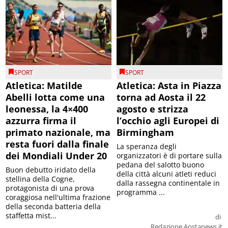
SPORT
SPORT
Atletica: Matilde
Atletica: Asta in Piazza
Abelli lotta come una
torna ad Aosta il 22
leonessa, la 4×400
agosto e strizza
azzurra firma il
l’occhio agli Europei di
primato nazionale, ma
Birmingham
resta fuori dalla finale
La speranza degli
dei Mondiali Under 20
organizzatori è di portare sulla
pedana del salotto buono
Buon debutto iridato della
della città alcuni atleti reduci
stellina della Cogne,
dalla rassegna continentale in
protagonista di una prova
programma ...
coraggiosa nell'ultima frazione
della seconda batteria della
staffetta mist...
di
Redazione Aostanews.it