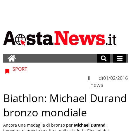
SPORT
di
il
01/02/2016
news
Biathlon: Michael Durand
bronzo mondiale
Ancora una medaglia di bronzo per
Michael Durand
,
impegnato, questa mattina, nella staffetta Giovani dei