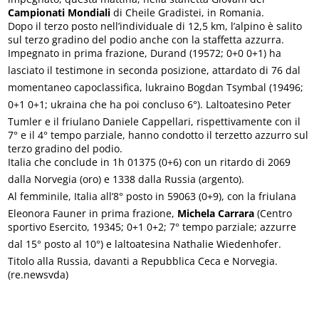
Campionati Mondiali
di Cheile Gradistei, in Romania.
Dopo il terzo posto nell’individuale di 12,5 km, l’alpino è salito
sul terzo gradino del podio anche con la staffetta azzurra.
Impegnato in prima frazione, Durand (19572; 0+0 0+1) ha
lasciato il testimone in seconda posizione, attardato di 76 dal
momentaneo capoclassifica, lukraino Bogdan Tsymbal (19496;
0+1 0+1; ukraina che ha poi concluso 6°). Laltoatesino Peter
Tumler e il friulano Daniele Cappellari, rispettivamente con il
7° e il 4° tempo parziale, hanno condotto il terzetto azzurro sul
terzo gradino del podio.
Italia che conclude in 1h 01375 (0+6) con un ritardo di 2069
dalla Norvegia (oro) e 1338 dalla Russia (argento).
Al femminile, Italia all’8° posto in 59063 (0+9), con la friulana
Eleonora Fauner in prima frazione,
Michela Carrara
(Centro
sportivo Esercito, 19345; 0+1 0+2; 7° tempo parziale; azzurre
dal 15° posto al 10°) e laltoatesina Nathalie Wiedenhofer.
Titolo alla Russia, davanti a Repubblica Ceca e Norvegia.
(re.newsvda)