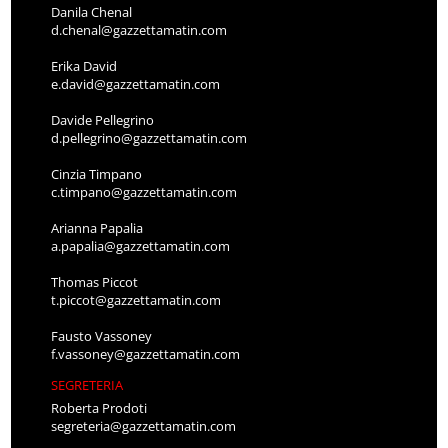
Danila Chenal
d.chenal@gazzettamatin.com
Erika David
e.david@gazzettamatin.com
Davide Pellegrino
d.pellegrino@gazzettamatin.com
Cinzia Timpano
c.timpano@gazzettamatin.com
Arianna Papalia
a.papalia@gazzettamatin.com
Thomas Piccot
t.piccot@gazzettamatin.com
Fausto Vassoney
f.vassoney@gazzettamatin.com
SEGRETERIA
Roberta Prodoti
segreteria@gazzettamatin.com