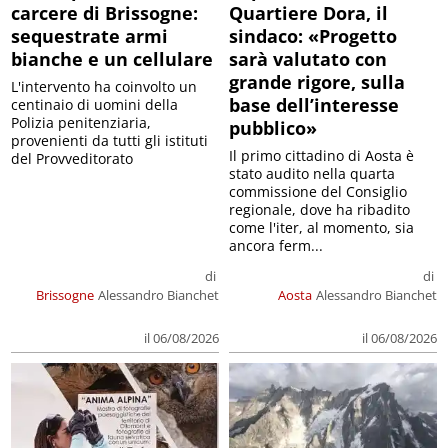
carcere di Brissogne:
Quartiere Dora, il
sequestrate armi
sindaco: «Progetto
bianche e un cellulare
sarà valutato con
grande rigore, sulla
L'intervento ha coinvolto un
base dell’interesse
centinaio di uomini della
Polizia penitenziaria,
pubblico»
provenienti da tutti gli istituti
Il primo cittadino di Aosta è
del Provveditorato
stato audito nella quarta
commissione del Consiglio
regionale, dove ha ribadito
come l'iter, al momento, sia
ancora ferm...
di
di
Brissogne
Alessandro Bianchet
Aosta
Alessandro Bianchet
il 06/08/2026
il 06/08/2026