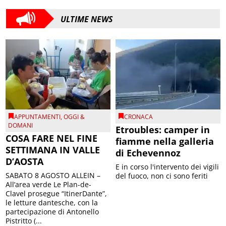
ULTIME NEWS
APPUNTAMENTI
,
OGGI &
CRONACA
DOMANI
Etroubles: camper in
COSA FARE NEL FINE
fiamme nella galleria
SETTIMANA IN VALLE
di Echevennoz
D’AOSTA
E in corso l'intervento dei vigili
SABATO 8 AGOSTO ALLEIN –
del fuoco, non ci sono feriti
All’area verde Le Plan-de-
Clavel prosegue “ItinerDante”,
le letture dantesche, con la
partecipazione di Antonello
Pistritto (...