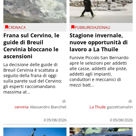
CRONACA
PUBBLIREDAZIONALI
Frana sul Cervino, le
Stagione invernale,
guide di Breuil
nuove opportunità di
Cervinia bloccano le
lavoro a La Thuile
ascensioni
Funivie Piccolo San Bernardo
apre le selezioni per addetti
La decisione delle guide di
alle casse, addetti alle piste,
Breuil Cervinia è scattata a
addetti agli impianti,
seguito della frana di oggi
conduttori e meccanici di
sulla parete sud del Cervino;
mezzi batt...
gli esperti raccomandano
massima at...
di
di
cervinia
Alessandro Bianchet
La Thuile
gazzettamatin
il 05/08/2026
il 05/08/2026