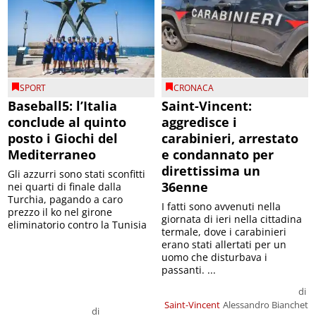
SPORT
CRONACA
Baseball5: l’Italia
Saint-Vincent:
conclude al quinto
aggredisce i
posto i Giochi del
carabinieri, arrestato
Mediterraneo
e condannato per
direttissima un
Gli azzurri sono stati sconfitti
36enne
nei quarti di finale dalla
Turchia, pagando a caro
I fatti sono avvenuti nella
prezzo il ko nel girone
giornata di ieri nella cittadina
eliminatorio contro la Tunisia
termale, dove i carabinieri
erano stati allertati per un
uomo che disturbava i
passanti. ...
di
Saint-Vincent
Alessandro Bianchet
di