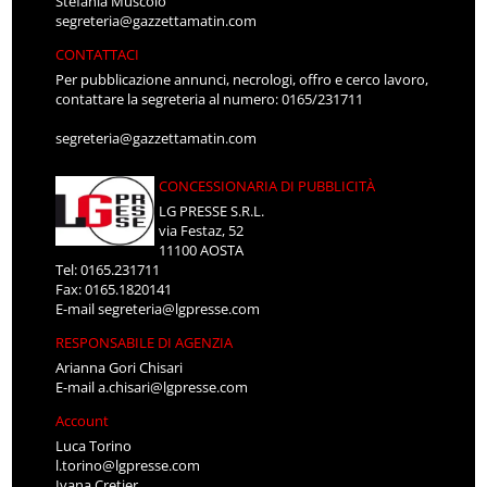
Stefania Muscolo
segreteria@gazzettamatin.com
CONTATTACI
Per pubblicazione annunci, necrologi, offro e cerco lavoro,
contattare la segreteria al numero: 0165/231711
segreteria@gazzettamatin.com
CONCESSIONARIA DI PUBBLICITÀ
LG PRESSE S.R.L.
via Festaz, 52
11100 AOSTA
Tel: 0165.231711
Fax: 0165.1820141
E-mail
segreteria@lgpresse.com
RESPONSABILE DI AGENZIA
Arianna Gori Chisari
E-mail
a.chisari@lgpresse.com
Account
Luca Torino
l.torino@lgpresse.com
Ivana Cretier