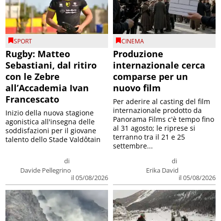
SPORT
CINEMA
Rugby: Matteo
Produzione
Sebastiani, dal ritiro
internazionale cerca
con le Zebre
comparse per un
all’Accademia Ivan
nuovo film
Francescato
Per aderire al casting del film
internazionale prodotto da
Inizio della nuova stagione
Panorama Films c'è tempo fino
agonistica all'insegna delle
al 31 agosto; le riprese si
soddisfazioni per il giovane
terranno tra il 21 e 25
talento dello Stade Valdôtain
settembre...
di
di
Davide Pellegrino
Erika David
il 05/08/2026
il 05/08/2026