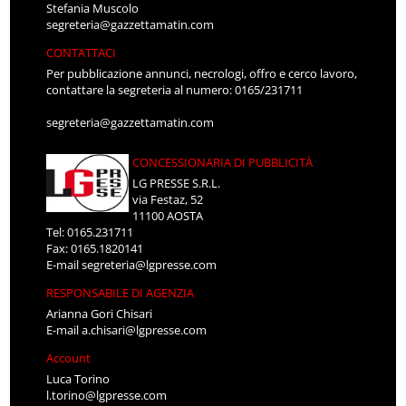
Stefania Muscolo
segreteria@gazzettamatin.com
CONTATTACI
Per pubblicazione annunci, necrologi, offro e cerco lavoro,
contattare la segreteria al numero: 0165/231711
segreteria@gazzettamatin.com
CONCESSIONARIA DI PUBBLICITÀ
LG PRESSE S.R.L.
via Festaz, 52
11100 AOSTA
Tel: 0165.231711
Fax: 0165.1820141
E-mail
segreteria@lgpresse.com
RESPONSABILE DI AGENZIA
Arianna Gori Chisari
E-mail
a.chisari@lgpresse.com
Account
Luca Torino
l.torino@lgpresse.com