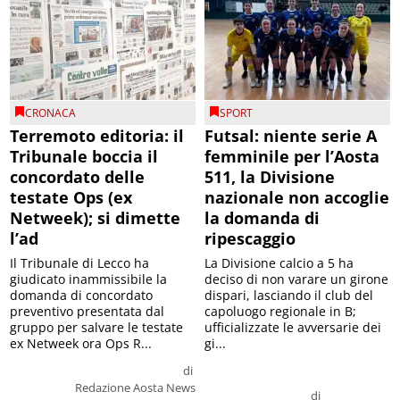
CRONACA
SPORT
Terremoto editoria: il
Futsal: niente serie A
Tribunale boccia il
femminile per l’Aosta
concordato delle
511, la Divisione
testate Ops (ex
nazionale non accoglie
Netweek); si dimette
la domanda di
l’ad
ripescaggio
Il Tribunale di Lecco ha
La Divisione calcio a 5 ha
giudicato inammissibile la
deciso di non varare un girone
domanda di concordato
dispari, lasciando il club del
preventivo presentata dal
capoluogo regionale in B;
gruppo per salvare le testate
ufficializzate le avversarie dei
ex Netweek ora Ops R...
gi...
di
Redazione Aosta News
di