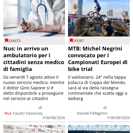
SANITÀ
SPORT
Nus: in arrivo un
MTB: Michel Negrini
ambulatorio per i
convocato per i
cittadini senza medico
Campionati Europei di
di famiglia
bike trial
Da venerdì 7 agosto attivo il
Il valdostano, 24° nella tappa
nuovo servizio medico, mentre
polacca di Coppa del Mondo,
il dottor Gino Sapone si è
sarà al via della rassegna
detto disponibile a proseguire
continentale che scatta oggi a
nel servizio ai cittadini
Valberg
di
di
Nus
Fausto Vassoney
Davide Pellegrino
il 06/08/2026
il 06/08/2026