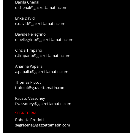
Danila Chenal
d.chenal@gazzettamatin.com
Erika David
e.david@gazzettamatin.com
Davide Pellegrino
d.pellegrino@gazzettamatin.com
Cinzia Timpano
c.timpano@gazzettamatin.com
Arianna Papalia
a.papalia@gazzettamatin.com
Thomas Piccot
t.piccot@gazzettamatin.com
Fausto Vassoney
f.vassoney@gazzettamatin.com
SEGRETERIA
Roberta Prodoti
segreteria@gazzettamatin.com