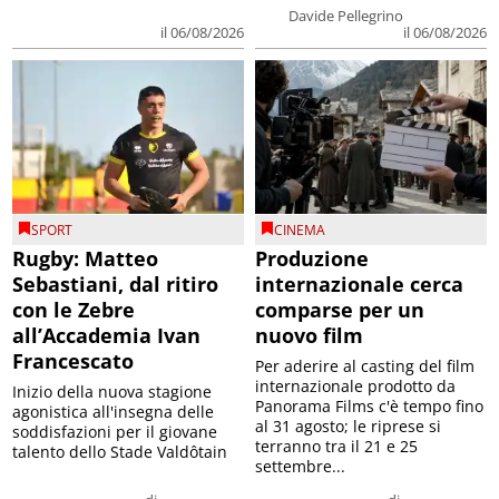
Davide Pellegrino
il 06/08/2026
il 06/08/2026
SPORT
CINEMA
Rugby: Matteo
Produzione
Sebastiani, dal ritiro
internazionale cerca
con le Zebre
comparse per un
all’Accademia Ivan
nuovo film
Francescato
Per aderire al casting del film
internazionale prodotto da
Inizio della nuova stagione
Panorama Films c'è tempo fino
agonistica all'insegna delle
al 31 agosto; le riprese si
soddisfazioni per il giovane
terranno tra il 21 e 25
talento dello Stade Valdôtain
settembre...