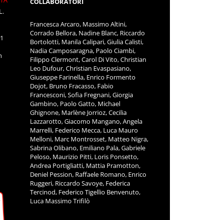
ITÀ
COLLABORATORI
L.
Francesca Arcaro, Massimo Altini,
Corrado Bellora, Nadine Blanc, Riccardo
11
Bortolotti, Manila Calipari, Giulia Calisti,
Nadia Camposaragna, Paolo Ciambi,
m
Filippo Clermont, Carol Di Vito, Christian
Leo Dufour, Christian Evaspasiano,
Giuseppe Farinella, Enrico Formento
Dojot, Bruno Fracasso, Fabio
Francesconi, Sofia Fregnani, Giorgia
Gambino, Paolo Gatto, Michael
Ghignone, Marlène Jorrioz, Cecilia
Lazzarotto, Giacomo Mangano, Angela
Marrelli, Federico Mecca, Luca Mauro
Melloni, Marc Montrosset, Matteo Nigra,
Sabrina Olibano, Emiliano Pala, Gabriele
Peloso, Maurizio Pitti, Loris Ponsetto,
Andrea Portigliatti, Mattia Pramotton,
Deniel Pession, Raffaele Romano, Enrico
Ruggeri, Riccardo Savoye, Federica
Tercinod, Federico Tigellio Benvenuto,
Luca Massimo Trifilò