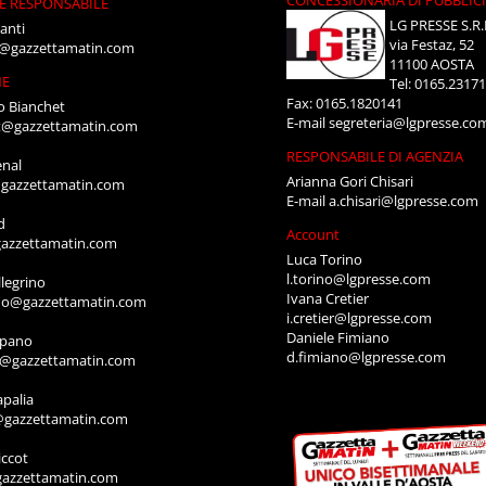
CONCESSIONARIA DI PUBBLIC
E RESPONSABILE
LG PRESSE S.R.
anti
via Festaz, 52
i@gazzettamatin.com
11100 AOSTA
NE
Tel: 0165.2317
Fax: 0165.1820141
o Bianchet
E-mail
segreteria@lgpresse.co
t@gazzettamatin.com
RESPONSABILE DI AGENZIA
enal
Arianna Gori Chisari
gazzettamatin.com
E-mail
a.chisari@lgpresse.com
d
Account
azzettamatin.com
Luca Torino
l.torino@lgpresse.com
legrino
Ivana Cretier
ino@gazzettamatin.com
i.cretier@lgpresse.com
Daniele Fimiano
mpano
d.fimiano@lgpresse.com
o@gazzettamatin.com
apalia
@gazzettamatin.com
ccot
gazzettamatin.com