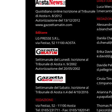
DIRETTOR
Luca Merc
l.mercant
Quotidiano online Iscrizione al Tribunale
di Aosta n. 8/2012
REDAZIO
Autorizzazione del 13/12/2012
Alessandr
www.gazzettamatin.com
a.bianche
Editore
Danila Ch
LG PRESSE S.R.L.
d.chenal@
via Festaz, 52 11100 AOSTA
Erika Davi
e.david@g
Settimanale del Lunedì. Iscrizione al
Tribunale di Aosta n. 9/2002
Davide Pel
Autorizzazione del 20/05/2002
d.pellegr
Cinzia Ti
c.timpan
Settimanale del Sabato. Iscrizione al
Tribunale di Aosta n.4 del 4/10/2016
Arianna P
a.papalia
REDAZIONE
via Festaz, 52 - 11100 Aosta
Thomas Pi
Tel: 0165/231711 - Fax: 0165/1820141
t.piccot@