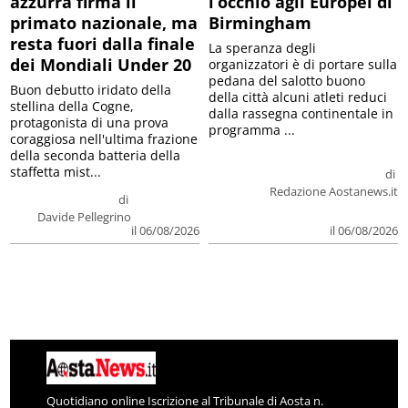
azzurra firma il
l’occhio agli Europei di
primato nazionale, ma
Birmingham
resta fuori dalla finale
La speranza degli
dei Mondiali Under 20
organizzatori è di portare sulla
pedana del salotto buono
Buon debutto iridato della
della città alcuni atleti reduci
stellina della Cogne,
dalla rassegna continentale in
protagonista di una prova
programma ...
coraggiosa nell'ultima frazione
della seconda batteria della
staffetta mist...
di
Redazione Aostanews.it
di
Davide Pellegrino
il 06/08/2026
il 06/08/2026
Quotidiano online Iscrizione al Tribunale di Aosta n.