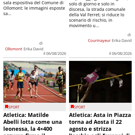
sala espositiva del Comune di
solo di giorno e solo in
Ollomont; le immagini esposte
discesa, la strada comunale
sa...
della Val Ferret; si riduce lo
scenario di rischio, in
movimento u...
di
Courmayeur
Erika David
di
Ollomont
Erika David
il 06/08/2026
il 06/08/2026
SPORT
SPORT
Atletica: Matilde
Atletica: Asta in Piazza
Abelli lotta come una
torna ad Aosta il 22
leonessa, la 4×400
agosto e strizza