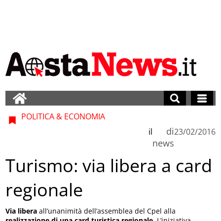
POLITICA & ECONOMIA
di
il
23/02/2016
news
Turismo: via libera a card
regionale
Via libera
all’unanimità dell’assemblea del Cpel alla
realizzazione di una card turistica regionale
. L’iniziativa –