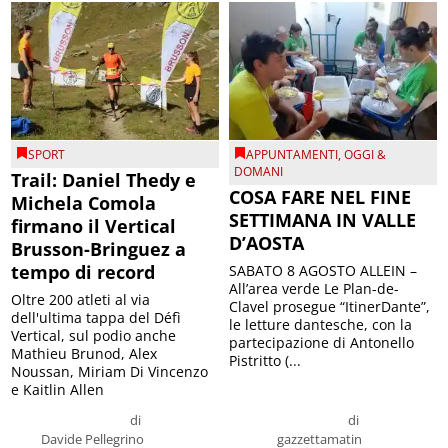
SPORT
APPUNTAMENTI
,
OGGI &
DOMANI
Trail: Daniel Thedy e
COSA FARE NEL FINE
Michela Comola
SETTIMANA IN VALLE
firmano il Vertical
D’AOSTA
Brusson-Bringuez a
tempo di record
SABATO 8 AGOSTO ALLEIN –
All’area verde Le Plan-de-
Oltre 200 atleti al via
Clavel prosegue “ItinerDante”,
dell'ultima tappa del Défì
le letture dantesche, con la
Vertical, sul podio anche
partecipazione di Antonello
Mathieu Brunod, Alex
Pistritto (...
Noussan, Miriam Di Vincenzo
e Kaitlin Allen
di
di
Davide Pellegrino
gazzettamatin