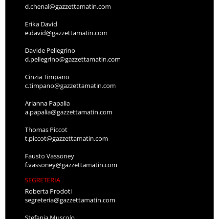
d.chenal@gazzettamatin.com
Erika David
e.david@gazzettamatin.com
Davide Pellegrino
d.pellegrino@gazzettamatin.com
Cinzia Timpano
c.timpano@gazzettamatin.com
Arianna Papalia
a.papalia@gazzettamatin.com
Thomas Piccot
t.piccot@gazzettamatin.com
Fausto Vassoney
f.vassoney@gazzettamatin.com
SEGRETERIA
Roberta Prodoti
segreteria@gazzettamatin.com
Stefania Muscolo