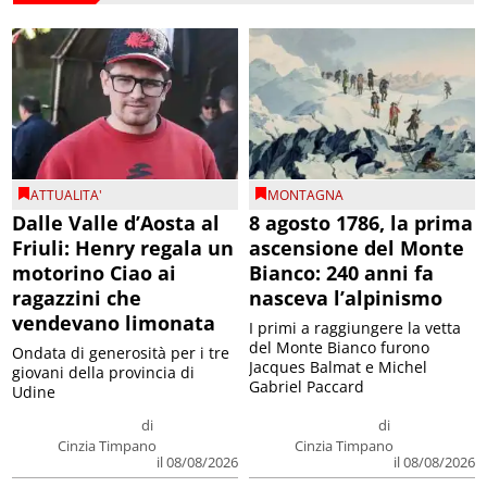
ATTUALITA'
MONTAGNA
Dalle Valle d’Aosta al
8 agosto 1786, la prima
Friuli: Henry regala un
ascensione del Monte
motorino Ciao ai
Bianco: 240 anni fa
ragazzini che
nasceva l’alpinismo
vendevano limonata
I primi a raggiungere la vetta
del Monte Bianco furono
Ondata di generosità per i tre
Jacques Balmat e Michel
giovani della provincia di
Gabriel Paccard
Udine
di
di
Cinzia Timpano
Cinzia Timpano
il 08/08/2026
il 08/08/2026