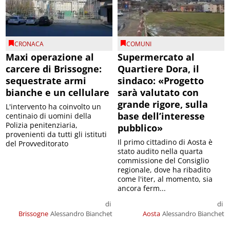
CRONACA
COMUNI
Maxi operazione al
Supermercato al
carcere di Brissogne:
Quartiere Dora, il
sequestrate armi
sindaco: «Progetto
bianche e un cellulare
sarà valutato con
grande rigore, sulla
L'intervento ha coinvolto un
base dell’interesse
centinaio di uomini della
Polizia penitenziaria,
pubblico»
provenienti da tutti gli istituti
Il primo cittadino di Aosta è
del Provveditorato
stato audito nella quarta
commissione del Consiglio
regionale, dove ha ribadito
come l'iter, al momento, sia
ancora ferm...
di
di
Brissogne
Alessandro Bianchet
Aosta
Alessandro Bianchet