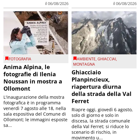
il 06/08/2026
il 06/08/2026
FOTOGRAFIA
AMBIENTE
,
GHIACCIAI
,
MONTAGNA
Anima Alpina, le
Ghiacciaio
fotografie di Ilenia
Planpincieux,
Noussan in mostra a
riapertura diurna
Ollomont
della strada della Val
L'inaugurazione della mostra
Ferret
fotografica è in programma
venerdì 7 agosto alle 18, nella
Riapre oggi, giovedì 6 agosto,
sala espositiva del Comune di
solo di giorno e solo in
Ollomont; le immagini esposte
discesa, la strada comunale
sa...
della Val Ferret; si riduce lo
scenario di rischio, in
movimento u...