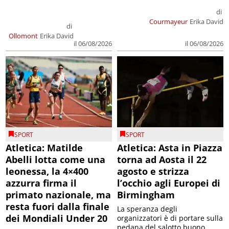
di
Courmayeur
Erika David
di
Ollomont
Erika David
il 06/08/2026
il 06/08/2026
SPORT
SPORT
Atletica: Matilde
Atletica: Asta in Piazza
Abelli lotta come una
torna ad Aosta il 22
leonessa, la 4×400
agosto e strizza
azzurra firma il
l’occhio agli Europei di
primato nazionale, ma
Birmingham
resta fuori dalla finale
La speranza degli
dei Mondiali Under 20
organizzatori è di portare sulla
pedana del salotto buono