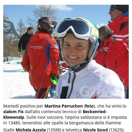
Martedì positivo per
Martina Perruchon
(
foto
), che ha vinto lo
slalom Fis
dall’alto contenuto tecnico di
Beckenried-
Klewenalp
. Sulle nevi svizzere, l’alpina valdostana si è imposta
in 13480, tenendosi alle spalle la bergamasca delle Fiamme
Gialle
Michela Azzola
(13588) e lelvetica
Nicole Good
(13629);