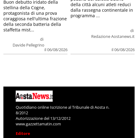
Buon debutto iridato della
della città alcuni atleti reduci
stellina della Cogne,
dalla rassegna continentale in
protagonista di una prova
programma ...
coraggiosa nell'ultima frazione
della seconda batteria della
staffetta mist...
di
Redazione Aostanews.it
di
Davide Pellegrino
il 06/08/2026
il 06/08/2026
Quotidiano online Iscrizione al Tribunale di Aosta n.
8/2012
Autorizzazione del 13/12/2012
www.gazzettamatin.com
Editore