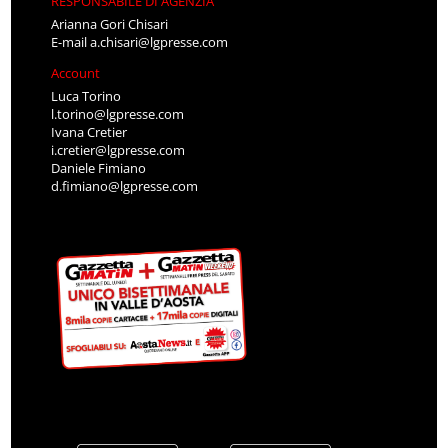
RESPONSABILE DI AGENZIA
Arianna Gori Chisari
E-mail
a.chisari@lgpresse.com
Account
Luca Torino
l.torino@lgpresse.com
Ivana Cretier
i.cretier@lgpresse.com
Daniele Fimiano
d.fimiano@lgpresse.com