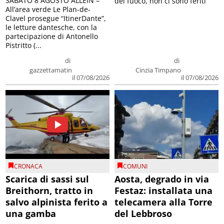
SABATO 8 AGOSTO ALLEIN –
del fuoco, non ci sono feriti
All’area verde Le Plan-de-
Clavel prosegue “ItinerDante”,
le letture dantesche, con la
partecipazione di Antonello
Pistritto (...
di
di
gazzettamatin
Cinzia Timpano
il 07/08/2026
il 07/08/2026
CRONACA
COMUNI
Scarica di sassi sul
Aosta, degrado in via
Breithorn, tratto in
Festaz: installata una
salvo alpinista ferito a
telecamera alla Torre
una gamba
del Lebbroso