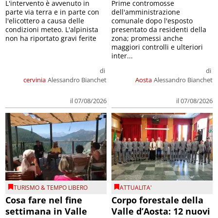
L'intervento è avvenuto in
Prime contromosse
parte via terra e in parte con
dell'amministrazione
l'elicottero a causa delle
comunale dopo l'esposto
condizioni meteo. L'alpinista
presentato da residenti della
non ha riportato gravi ferite
zona; promessi anche
maggiori controlli e ulteriori
inter...
di
di
cervinia
Alessandro Bianchet
Aosta
Alessandro Bianchet
il 07/08/2026
il 07/08/2026
TURISMO & TEMPO LIBERO
ATTUALITA'
Cosa fare nel fine
Corpo forestale della
settimana in Valle
Valle d’Aosta: 12 nuovi