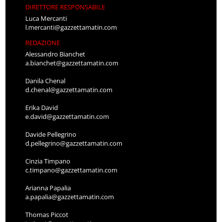
DIRETTORE RESPONSABILE
Luca Mercanti
l.mercanti@gazzettamatin.com
REDAZIONE
Alessandro Bianchet
a.bianchet@gazzettamatin.com
Danila Chenal
d.chenal@gazzettamatin.com
Erika David
e.david@gazzettamatin.com
Davide Pellegrino
d.pellegrino@gazzettamatin.com
Cinzia Timpano
c.timpano@gazzettamatin.com
Arianna Papalia
a.papalia@gazzettamatin.com
Thomas Piccot