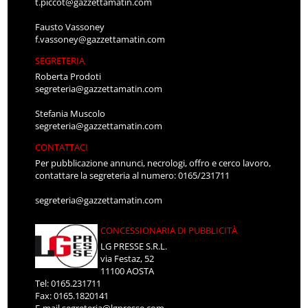
t.piccot@gazzettamatin.com
Fausto Vassoney
f.vassoney@gazzettamatin.com
SEGRETERIA
Roberta Prodoti
segreteria@gazzettamatin.com
Stefania Muscolo
segreteria@gazzettamatin.com
CONTATTACI
Per pubblicazione annunci, necrologi, offro e cerco lavoro,
contattare la segreteria al numero: 0165/231711
segreteria@gazzettamatin.com
CONCESSIONARIA DI PUBBLICITÀ
LG PRESSE S.R.L.
via Festaz, 52
11100 AOSTA
Tel: 0165.231711
Fax: 0165.1820141
E-mail
segreteria@lgpresse.com