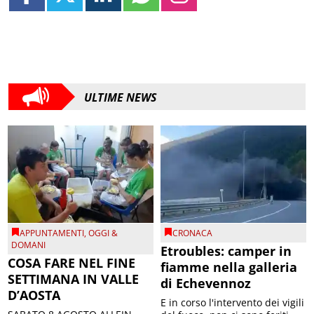
ULTIME NEWS
APPUNTAMENTI
,
OGGI &
CRONACA
DOMANI
Etroubles: camper in
COSA FARE NEL FINE
fiamme nella galleria
SETTIMANA IN VALLE
di Echevennoz
D’AOSTA
E in corso l'intervento dei vigili