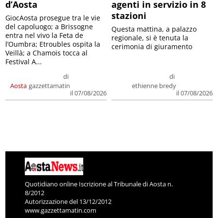
d’Aosta
agenti in servizio in 8
stazioni
GiocAosta prosegue tra le vie
del capoluogo; a Brissogne
Questa mattina, a palazzo
entra nel vivo la Feta de
regionale, si è tenuta la
l’Oumbra; Etroubles ospita la
cerimonia di giuramento
Veillà; a Chamois tocca al
Festival A...
di
di
Aosta
gazzettamatin
ethienne bredy
il 07/08/2026
il 07/08/2026
Quotidiano online Iscrizione al Tribunale di Aosta n.
8/2012
Autorizzazione del 13/12/2012
www.gazzettamatin.com