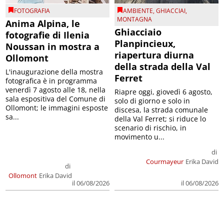
FOTOGRAFIA
AMBIENTE
,
GHIACCIAI
,
MONTAGNA
Anima Alpina, le
Ghiacciaio
fotografie di Ilenia
Planpincieux,
Noussan in mostra a
riapertura diurna
Ollomont
della strada della Val
L'inaugurazione della mostra
Ferret
fotografica è in programma
venerdì 7 agosto alle 18, nella
Riapre oggi, giovedì 6 agosto,
sala espositiva del Comune di
solo di giorno e solo in
Ollomont; le immagini esposte
discesa, la strada comunale
sa...
della Val Ferret; si riduce lo
scenario di rischio, in
movimento u...
di
Courmayeur
Erika David
di
Ollomont
Erika David
il 06/08/2026
il 06/08/2026