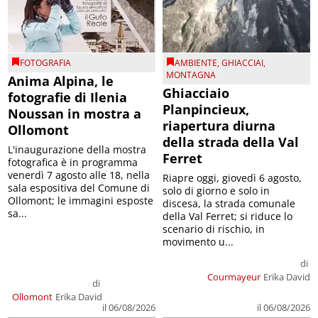
FOTOGRAFIA
AMBIENTE
,
GHIACCIAI
,
MONTAGNA
Anima Alpina, le
Ghiacciaio
fotografie di Ilenia
Planpincieux,
Noussan in mostra a
riapertura diurna
Ollomont
della strada della Val
L'inaugurazione della mostra
Ferret
fotografica è in programma
venerdì 7 agosto alle 18, nella
Riapre oggi, giovedì 6 agosto,
sala espositiva del Comune di
solo di giorno e solo in
Ollomont; le immagini esposte
discesa, la strada comunale
sa...
della Val Ferret; si riduce lo
scenario di rischio, in
movimento u...
di
Courmayeur
Erika David
di
Ollomont
Erika David
il 06/08/2026
il 06/08/2026