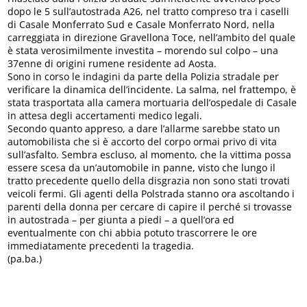
dopo le 5 sull’autostrada A26, nel tratto compreso tra i caselli
di Casale Monferrato Sud e Casale Monferrato Nord, nella
carreggiata in direzione Gravellona Toce, nell’ambito del quale
è stata verosimilmente investita – morendo sul colpo – una
37enne di origini rumene residente ad Aosta.
Sono in corso le indagini da parte della Polizia stradale per
verificare la dinamica dell’incidente. La salma, nel frattempo, è
stata trasportata alla camera mortuaria dell’ospedale di Casale
in attesa degli accertamenti medico legali.
Secondo quanto appreso, a dare l’allarme sarebbe stato un
automobilista che si è accorto del corpo ormai privo di vita
sull’asfalto. Sembra escluso, al momento, che la vittima possa
essere scesa da un’automobile in panne, visto che lungo il
tratto precedente quello della disgrazia non sono stati trovati
veicoli fermi. Gli agenti della Polstrada stanno ora ascoltando i
parenti della donna per cercare di capire il perché si trovasse
in autostrada – per giunta a piedi – a quell’ora ed
eventualmente con chi abbia potuto trascorrere le ore
immediatamente precedenti la tragedia.
(pa.ba.)