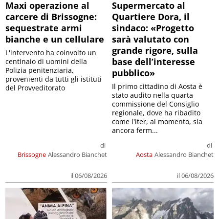
Maxi operazione al
Supermercato al
carcere di Brissogne:
Quartiere Dora, il
sequestrate armi
sindaco: «Progetto
bianche e un cellulare
sarà valutato con
grande rigore, sulla
L'intervento ha coinvolto un
base dell’interesse
centinaio di uomini della
Polizia penitenziaria,
pubblico»
provenienti da tutti gli istituti
Il primo cittadino di Aosta è
del Provveditorato
stato audito nella quarta
commissione del Consiglio
regionale, dove ha ribadito
come l'iter, al momento, sia
ancora ferm...
di
di
Brissogne
Alessandro Bianchet
Aosta
Alessandro Bianchet
il 06/08/2026
il 06/08/2026