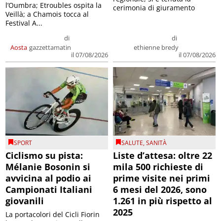
l’Oumbra; Etroubles ospita la
cerimonia di giuramento
Veillà; a Chamois tocca al
Festival A...
di
di
Aosta
gazzettamatin
ethienne bredy
il 07/08/2026
il 07/08/2026
SPORT
SALUTE
,
SANITÀ
Ciclismo su pista:
Liste d’attesa: oltre 22
Mélanie Bosonin si
mila 500 richieste di
avvicina al podio ai
prime visite nei primi
Campionati Italiani
6 mesi del 2026, sono
giovanili
1.261 in più rispetto al
2025
La portacolori del Cicli Fiorin