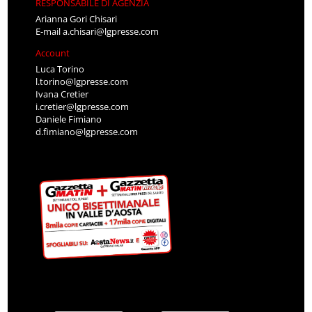
RESPONSABILE DI AGENZIA
Arianna Gori Chisari
E-mail
a.chisari@lgpresse.com
Account
Luca Torino
l.torino@lgpresse.com
Ivana Cretier
i.cretier@lgpresse.com
Daniele Fimiano
d.fimiano@lgpresse.com