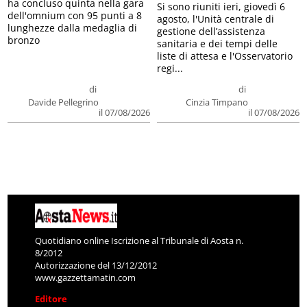
ha concluso quinta nella gara
Si sono riuniti ieri, giovedì 6
dell'omnium con 95 punti a 8
agosto, l'Unità centrale di
lunghezze dalla medaglia di
gestione dell’assistenza
bronzo
sanitaria e dei tempi delle
liste di attesa e l'Osservatorio
regi...
di
di
Davide Pellegrino
Cinzia Timpano
il 07/08/2026
il 07/08/2026
Quotidiano online Iscrizione al Tribunale di Aosta n.
8/2012
Autorizzazione del 13/12/2012
www.gazzettamatin.com
Editore