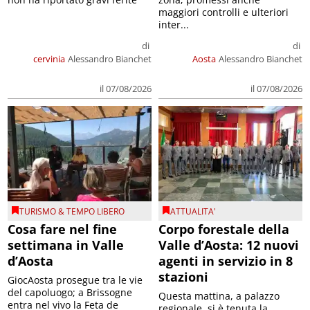
maggiori controlli e ulteriori
inter...
di
di
cervinia
Alessandro Bianchet
Aosta
Alessandro Bianchet
il 07/08/2026
il 07/08/2026
TURISMO & TEMPO LIBERO
ATTUALITA'
Cosa fare nel fine
Corpo forestale della
settimana in Valle
Valle d’Aosta: 12 nuovi
d’Aosta
agenti in servizio in 8
stazioni
GiocAosta prosegue tra le vie
del capoluogo; a Brissogne
Questa mattina, a palazzo
entra nel vivo la Feta de
regionale, si è tenuta la