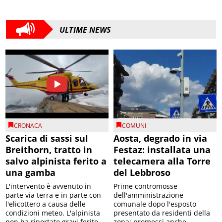
ULTIME NEWS
CRONACA
COMUNI
Scarica di sassi sul
Aosta, degrado in via
Breithorn, tratto in
Festaz: installata una
salvo alpinista ferito a
telecamera alla Torre
una gamba
del Lebbroso
L'intervento è avvenuto in
Prime contromosse
parte via terra e in parte con
dell'amministrazione
l'elicottero a causa delle
comunale dopo l'esposto
condizioni meteo. L'alpinista
presentato da residenti della
non ha riportato gravi ferite
zona; promessi anche