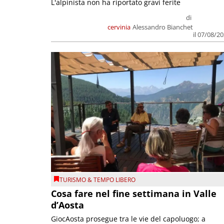
L'alpinista non ha riportato gravi ferite
di
cervinia
Alessandro Bianchet
il 07/08/2
TURISMO & TEMPO LIBERO
Cosa fare nel fine settimana in Valle
d’Aosta
GiocAosta prosegue tra le vie del capoluogo; a