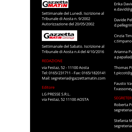
Erika Davi
e.david@g
Settimanale del Lunedì. Iscrizione al
Tribunale di Aosta n. 9/2002
Davide Pel
Autorizzazione del 20/05/2002
d.pellegr
Cinzia Ti
c.timpan
Settimanale del Sabato. Iscrizione al
Tribunale di Aosta n.4 del 4/10/2016
Arianna P
a.papalia
REDAZIONE
via Festaz, 52 - 11100 Aosta
Thomas Pi
Tel: 0165/231711 - Fax: 0165/1820141
t.piccot@
Mail:
segreteria@gazzettamatin.com
Fausto Va
Editore
f.vassone
LG PRESSE S.R.L.
SEGRETER
via Festaz, 52 11100 AOSTA
Roberta P
segreteri
Stefania 
segreteri