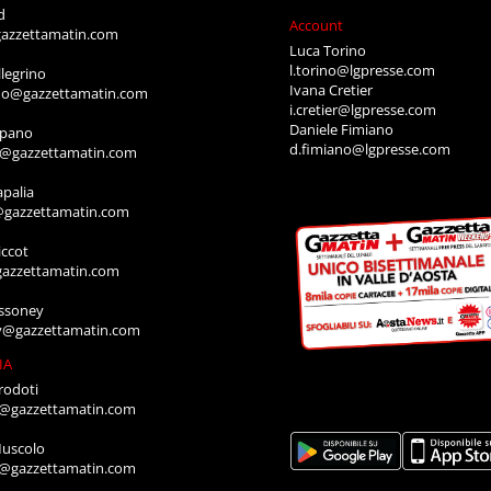
d
Account
azzettamatin.com
Luca Torino
l.torino@lgpresse.com
legrino
Ivana Cretier
ino@gazzettamatin.com
i.cretier@lgpresse.com
Daniele Fimiano
mpano
d.fimiano@lgpresse.com
o@gazzettamatin.com
apalia
@gazzettamatin.com
ccot
gazzettamatin.com
ssoney
y@gazzettamatin.com
IA
rodoti
a@gazzettamatin.com
Muscolo
a@gazzettamatin.com