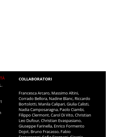
ITÀ
COLLABORATORI
L.
Francesca Arcaro, Massimo Altini,
Corrado Bellora, Nadine Blanc, Riccardo
11
Bortolotti, Manila Calipari, Giulia Calisti,
Nadia Camposaragna, Paolo Ciambi,
m
Filippo Clermont, Carol Di Vito, Christian
Leo Dufour, Christian Evaspasiano,
Giuseppe Farinella, Enrico Formento
Dojot, Bruno Fracasso, Fabio
Francesconi, Sofia Fregnani, Giorgia