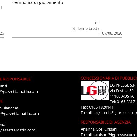
cerimonia di giuramento
l
di
ethienne bredy
026
il 07/08/2026
CONCESSIONARIA DI PUBBLIC
E RESPONSABILE
LG PRESSE S.R.
anti
via Festaz, 52
i@gazzettamatin.com
11100 AOSTA
NE
Tel: 0165.2317
Fax: 0165.1820141
o Bianchet
E-mail
segreteria@lgpresse.co
t@gazzettamatin.com
RESPONSABILE DI AGENZIA
enal
Arianna Gori Chisari
gazzettamatin.com
E-mail
a.chisari@lgpresse.com