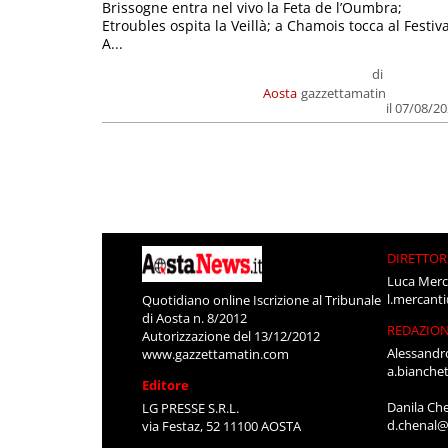
Brissogne entra nel vivo la Feta de l’Oumbra;
Etroubles ospita la Veillà; a Chamois tocca al Festiva
A...
di
Aosta
gazzettamatin
il 07/08/2
DIRETTOR
Luca Merc
l.mercant
Quotidiano online Iscrizione al Tribunale
di Aosta n. 8/2012
REDAZIO
Autorizzazione del 13/12/2012
Alessandr
www.gazzettamatin.com
a.bianche
Editore
Danila Ch
LG PRESSE S.R.L.
d.chenal@
via Festaz, 52 11100 AOSTA