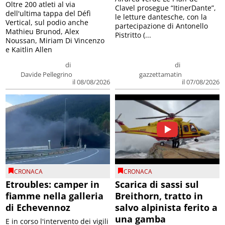
Oltre 200 atleti al via
Clavel prosegue “ItinerDante”,
dell'ultima tappa del Défì
le letture dantesche, con la
Vertical, sul podio anche
partecipazione di Antonello
Mathieu Brunod, Alex
Pistritto (...
Noussan, Miriam Di Vincenzo
e Kaitlin Allen
di
di
Davide Pellegrino
gazzettamatin
il 08/08/2026
il 07/08/2026
CRONACA
CRONACA
Etroubles: camper in
Scarica di sassi sul
fiamme nella galleria
Breithorn, tratto in
di Echevennoz
salvo alpinista ferito a
una gamba
E in corso l'intervento dei vigili