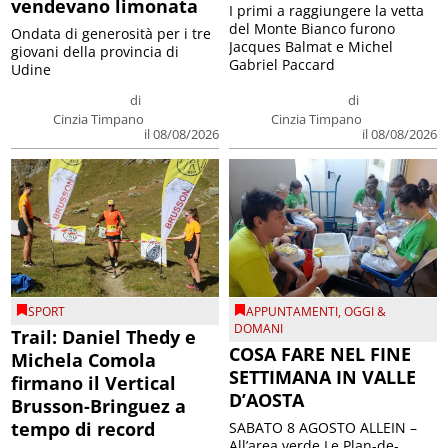
vendevano limonata
I primi a raggiungere la vetta
del Monte Bianco furono
Ondata di generosità per i tre
Jacques Balmat e Michel
giovani della provincia di
Gabriel Paccard
Udine
di
di
Cinzia Timpano
Cinzia Timpano
il 08/08/2026
il 08/08/2026
SPORT
APPUNTAMENTI
,
OGGI &
DOMANI
Trail: Daniel Thedy e
COSA FARE NEL FINE
Michela Comola
SETTIMANA IN VALLE
firmano il Vertical
D’AOSTA
Brusson-Bringuez a
tempo di record
SABATO 8 AGOSTO ALLEIN –
All’area verde Le Plan-de-