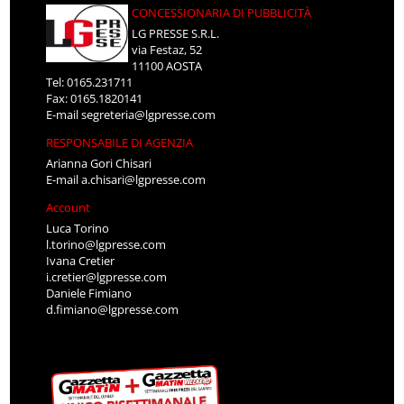
CONCESSIONARIA DI PUBBLICITÀ
LG PRESSE S.R.L.
via Festaz, 52
11100 AOSTA
Tel: 0165.231711
Fax: 0165.1820141
E-mail
segreteria@lgpresse.com
RESPONSABILE DI AGENZIA
Arianna Gori Chisari
E-mail
a.chisari@lgpresse.com
Account
Luca Torino
l.torino@lgpresse.com
Ivana Cretier
i.cretier@lgpresse.com
Daniele Fimiano
d.fimiano@lgpresse.com