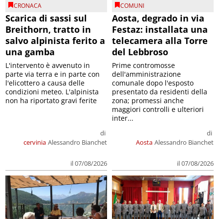
CRONACA
COMUNI
Scarica di sassi sul
Aosta, degrado in via
Breithorn, tratto in
Festaz: installata una
salvo alpinista ferito a
telecamera alla Torre
una gamba
del Lebbroso
L'intervento è avvenuto in
Prime contromosse
parte via terra e in parte con
dell'amministrazione
l'elicottero a causa delle
comunale dopo l'esposto
condizioni meteo. L'alpinista
presentato da residenti della
non ha riportato gravi ferite
zona; promessi anche
maggiori controlli e ulteriori
inter...
di
di
cervinia
Alessandro Bianchet
Aosta
Alessandro Bianchet
il 07/08/2026
il 07/08/2026