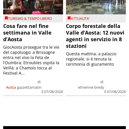
TURISMO & TEMPO LIBERO
ATTUALITA'
Cosa fare nel fine
Corpo forestale della
settimana in Valle
Valle d’Aosta: 12 nuovi
d’Aosta
agenti in servizio in 8
stazioni
GiocAosta prosegue tra le vie
del capoluogo; a Brissogne
Questa mattina, a palazzo
entra nel vivo la Feta de
regionale, si è tenuta la
l’Oumbra; Etroubles ospita la
cerimonia di giuramento
Veillà; a Chamois tocca al
Festival A...
di
di
Aosta
gazzettamatin
ethienne bredy
il 07/08/2026
il 07/08/2026