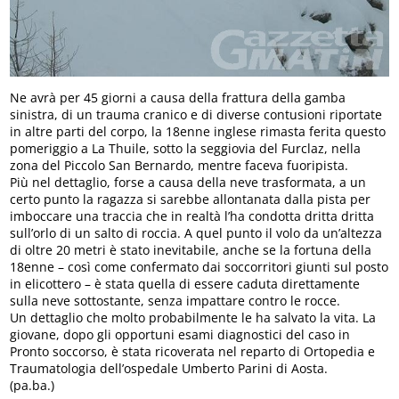
Ne avrà per 45 giorni a causa della frattura della gamba
sinistra, di un trauma cranico e di diverse contusioni riportate
in altre parti del corpo, la 18enne inglese rimasta ferita questo
pomeriggio a La Thuile, sotto la seggiovia del Furclaz, nella
zona del Piccolo San Bernardo, mentre faceva fuoripista.
Più nel dettaglio, forse a causa della neve trasformata, a un
certo punto la ragazza si sarebbe allontanata dalla pista per
imboccare una traccia che in realtà l’ha condotta dritta dritta
sull’orlo di un salto di roccia. A quel punto il volo da un’altezza
di oltre 20 metri è stato inevitabile, anche se la fortuna della
18enne – così come confermato dai soccorritori giunti sul posto
in elicottero – è stata quella di essere caduta direttamente
sulla neve sottostante, senza impattare contro le rocce.
Un dettaglio che molto probabilmente le ha salvato la vita. La
giovane, dopo gli opportuni esami diagnostici del caso in
Pronto soccorso, è stata ricoverata nel reparto di Ortopedia e
Traumatologia dell’ospedale Umberto Parini di Aosta.
(pa.ba.)