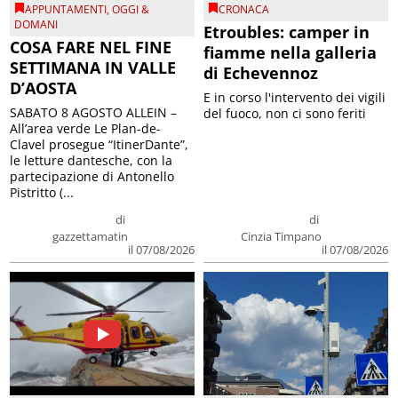
APPUNTAMENTI
,
OGGI &
CRONACA
DOMANI
Etroubles: camper in
COSA FARE NEL FINE
fiamme nella galleria
SETTIMANA IN VALLE
di Echevennoz
D’AOSTA
E in corso l'intervento dei vigili
SABATO 8 AGOSTO ALLEIN –
del fuoco, non ci sono feriti
All’area verde Le Plan-de-
Clavel prosegue “ItinerDante”,
le letture dantesche, con la
partecipazione di Antonello
Pistritto (...
di
di
gazzettamatin
Cinzia Timpano
il 07/08/2026
il 07/08/2026