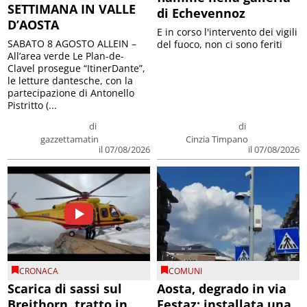
SETTIMANA IN VALLE
di Echevennoz
D’AOSTA
E in corso l'intervento dei vigili
SABATO 8 AGOSTO ALLEIN –
del fuoco, non ci sono feriti
All’area verde Le Plan-de-
Clavel prosegue “ItinerDante”,
le letture dantesche, con la
partecipazione di Antonello
Pistritto (...
di
di
gazzettamatin
Cinzia Timpano
il 07/08/2026
il 07/08/2026
CRONACA
COMUNI
Scarica di sassi sul
Aosta, degrado in via
Breithorn, tratto in
Festaz: installata una