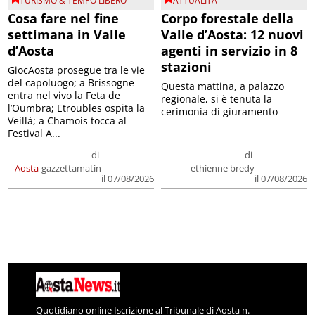
TURISMO & TEMPO LIBERO
ATTUALITA'
Cosa fare nel fine
Corpo forestale della
settimana in Valle
Valle d’Aosta: 12 nuovi
d’Aosta
agenti in servizio in 8
stazioni
GiocAosta prosegue tra le vie
del capoluogo; a Brissogne
Questa mattina, a palazzo
entra nel vivo la Feta de
regionale, si è tenuta la
l’Oumbra; Etroubles ospita la
cerimonia di giuramento
Veillà; a Chamois tocca al
Festival A...
di
di
Aosta
gazzettamatin
ethienne bredy
il 07/08/2026
il 07/08/2026
Quotidiano online Iscrizione al Tribunale di Aosta n.