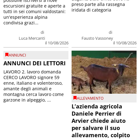
possibile iscriversi a nove
preso parte alla rassegna
escursioni gratuite e aperte a
iridata di categoria
tutti in sei comuni valdostani:
un'esperienza alpina
condivisa grazi...
di
di
Luca Mercanti
Fausto Vassoney
il 10/08/2026
il 10/08/2026
ANNUNCI
ANNUNCI DEI LETTORI
LAVORO 2. lavoro domanda
CERCO LAVORO signore 59
enne, italiano e volenteroso,
amante degli animali e
montagna cerca lavoro come
ALLEVAMENTO
garzone in alpeggio, ...
L’azienda agricola
Daniele Perrier di
Arvier chiede aiuto
per salvare il suo
allevamento, colpito