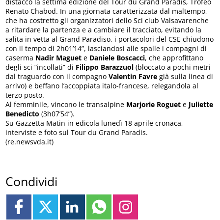
distacco la settima edizione del Tour du Grand Paradis, Trofeo
Renato Chabod. In una giornata caratterizzata dal maltempo,
che ha costretto gli organizzatori dello Sci club Valsavarenche
a ritardare la partenza e a cambiare il tracciato, evitando la
salita in vetta al Grand Paradiso, i portacolori del CSE chiudono
con il tempo di 2h01’14”, lasciandosi alle spalle i compagni di
caserma
Nadir Maguet
e
Daniele Boscacci
, che approfittano
degli sci “incollati” di
Filippo Barazzuol
(bloccato a pochi metri
dal traguardo con il compagno
Valentin Favre
già sulla linea di
arrivo) e beffano l’accoppiata italo-francese, relegandola al
terzo posto.
Al femminile, vincono le transalpine
Marjorie Roguet
e
Juliette
Benedicto
(3h07’54”).
Su Gazzetta Matin in edicola lunedì 18 aprile cronaca,
interviste e foto sul Tour du Grand Paradis.
(re.newsvda.it)
Condividi