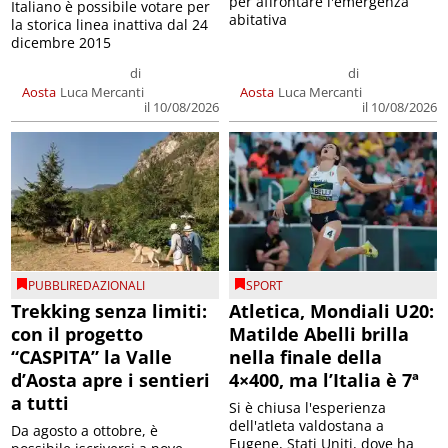
per affrontare l'emergenza
Italiano è possibile votare per
abitativa
la storica linea inattiva dal 24
dicembre 2015
di
di
Aosta
Luca Mercanti
Aosta
Luca Mercanti
il 10/08/2026
il 10/08/2026
PUBBLIREDAZIONALI
SPORT
Trekking senza limiti:
Atletica, Mondiali U20:
con il progetto
Matilde Abelli brilla
“CASPITA” la Valle
nella finale della
d’Aosta apre i sentieri
4×400, ma l’Italia è 7ª
a tutti
Si è chiusa l'esperienza
dell'atleta valdostana a
Da agosto a ottobre, è
Eugene, Stati Uniti, dove ha