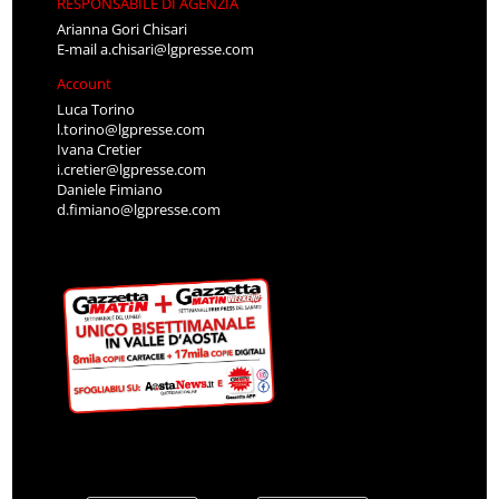
RESPONSABILE DI AGENZIA
Arianna Gori Chisari
E-mail
a.chisari@lgpresse.com
Account
Luca Torino
l.torino@lgpresse.com
Ivana Cretier
i.cretier@lgpresse.com
Daniele Fimiano
d.fimiano@lgpresse.com