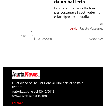
da un batterio
Lanciata una raccolta fondi
per sostenere i costi veterinari
e far ripartire la stalla
di
Arvier
Fausto Vassoney
di
segreteria
il 09/08/2026
il 10/08/2026
Quotidiano online Iscrizione al Tribunale di Aosta n.
8/2012
Autorizzazione del 13/12/2012
www.gazzettamatin.com
Editore