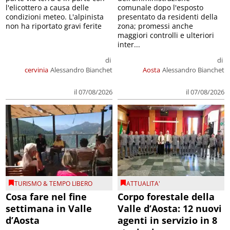
l'elicottero a causa delle
comunale dopo l'esposto
condizioni meteo. L'alpinista
presentato da residenti della
non ha riportato gravi ferite
zona; promessi anche
maggiori controlli e ulteriori
inter...
di
di
cervinia
Alessandro Bianchet
Aosta
Alessandro Bianchet
il 07/08/2026
il 07/08/2026
TURISMO & TEMPO LIBERO
ATTUALITA'
Cosa fare nel fine
Corpo forestale della
settimana in Valle
Valle d’Aosta: 12 nuovi
d’Aosta
agenti in servizio in 8