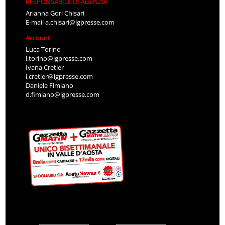
RESPONSABILE DI AGENZIA
Arianna Gori Chisari
E-mail
a.chisari@lgpresse.com
Account
Luca Torino
l.torino@lgpresse.com
Ivana Cretier
i.cretier@lgpresse.com
Daniele Fimiano
d.fimiano@lgpresse.com