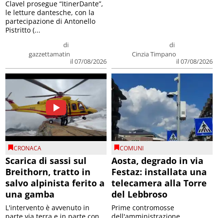
Clavel prosegue “ItinerDante”,
le letture dantesche, con la
partecipazione di Antonello
Pistritto (...
di
di
gazzettamatin
Cinzia Timpano
il 07/08/2026
il 07/08/2026
CRONACA
COMUNI
Scarica di sassi sul
Aosta, degrado in via
Breithorn, tratto in
Festaz: installata una
salvo alpinista ferito a
telecamera alla Torre
una gamba
del Lebbroso
L'intervento è avvenuto in
Prime contromosse
parte via terra e in parte con
dell'amministrazione