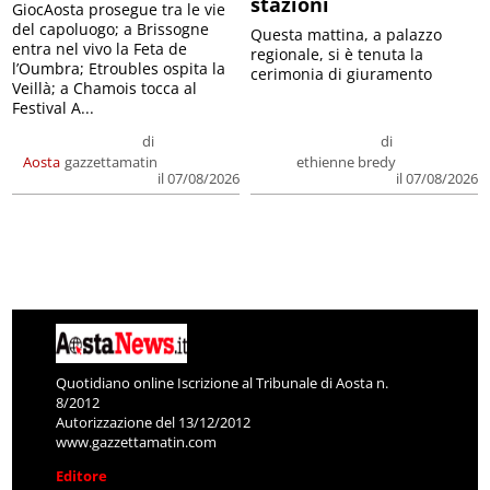
stazioni
GiocAosta prosegue tra le vie
del capoluogo; a Brissogne
Questa mattina, a palazzo
entra nel vivo la Feta de
regionale, si è tenuta la
l’Oumbra; Etroubles ospita la
cerimonia di giuramento
Veillà; a Chamois tocca al
Festival A...
di
di
Aosta
gazzettamatin
ethienne bredy
il 07/08/2026
il 07/08/2026
Quotidiano online Iscrizione al Tribunale di Aosta n.
8/2012
Autorizzazione del 13/12/2012
www.gazzettamatin.com
Editore