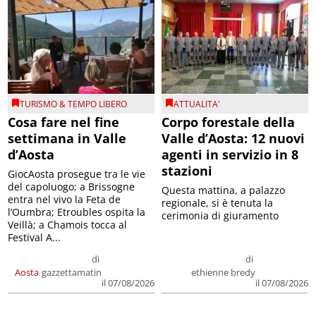
TURISMO & TEMPO LIBERO
ATTUALITA'
Cosa fare nel fine
Corpo forestale della
settimana in Valle
Valle d’Aosta: 12 nuovi
d’Aosta
agenti in servizio in 8
stazioni
GiocAosta prosegue tra le vie
del capoluogo; a Brissogne
Questa mattina, a palazzo
entra nel vivo la Feta de
regionale, si è tenuta la
l’Oumbra; Etroubles ospita la
cerimonia di giuramento
Veillà; a Chamois tocca al
Festival A...
di
di
Aosta
gazzettamatin
ethienne bredy
il 07/08/2026
il 07/08/2026