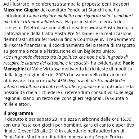
Ad illustrare in conferenza stampa la proposta per i trasporti
Massimo Giugler
del comitato Pendolari Stanchi che ha
sottolineato
«una migliore mobilità non riguarda solo i pendolari
ma tutti i cittadini valdostani»
. Ha poi in sintesi elencato le
richieste: l’elettrificazione della linea ferroviaria Aosta-Ivrea, la
riattivazione della tratta Aosta-Pré-St-Didier e la realizzazione
dell’infrastruttura ferroviaria fino a Courmayeur, il reperimento
di risorse finanziarie, il coordinamento del sistema di trasporto
su gomma e rotaia e l’istituzione di un biglietto unico.
«C’è un grande distacco tra la politica, che non è più in grado di
recepire le istanze dei cittadini, e la società»
ha evidenziato
Paolo
Meneghini
di Valle Virtuosa motivando le richieste di modifica
della legge regionale del 2003 che vanno nella direzione di
abbassare il quorum
«dal 45% degli aventi diritto al 45% dei
votanti nell’ultima tornata elettorale regionale»
e di introdurre la
possibilità che a richiedere il referendum consultivo sulle leggi
regionali siano un terzo dei consiglieri regionali, la Giunta o
mille elettori.
Il programma
Il debutto è per sabato 23 in piazza Narbonne dalle ore 15.30
con una festa con giochi per bambini, gara di canto e aperitivo
finale. Giovedì 28 alle 21 è in calendario nell’auditorium di
Pont-Saint-Martin un dibattito moderato da Sergio Enrico.