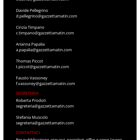
Davide Pellegrino
d.pellegrino@gazzettamatin.com
Cinzia Timpano
c.timpano@gazzettamatin.com
Arianna Papalia
a.papalia@gazzettamatin.com
Thomas Piccot
t.piccot@gazzettamatin.com
Fausto Vassoney
f.vassoney@gazzettamatin.com
SEGRETERIA
Roberta Prodoti
segreteria@gazzettamatin.com
Stefania Muscolo
segreteria@gazzettamatin.com
CONTATTACI
Per pubblicazione annunci, necrologi, offro e cerco lavoro,