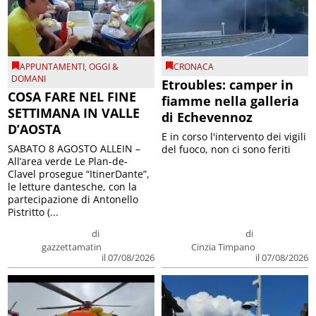
APPUNTAMENTI
,
OGGI &
CRONACA
DOMANI
Etroubles: camper in
COSA FARE NEL FINE
fiamme nella galleria
SETTIMANA IN VALLE
di Echevennoz
D’AOSTA
E in corso l'intervento dei vigili
SABATO 8 AGOSTO ALLEIN –
del fuoco, non ci sono feriti
All’area verde Le Plan-de-
Clavel prosegue “ItinerDante”,
le letture dantesche, con la
partecipazione di Antonello
Pistritto (...
di
di
gazzettamatin
Cinzia Timpano
il 07/08/2026
il 07/08/2026