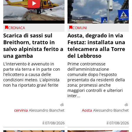
CRONACA
COMUNI
Scarica di sassi sul
Aosta, degrado in via
Breithorn, tratto in
Festaz: installata una
salvo alpinista ferito a
telecamera alla Torre
una gamba
del Lebbroso
L'intervento è avvenuto in
Prime contromosse
parte via terra e in parte con
dell'amministrazione
l'elicottero a causa delle
comunale dopo l'esposto
condizioni meteo. L'alpinista
presentato da residenti della
non ha riportato gravi ferite
zona; promessi anche
maggiori controlli e ulteriori
inter...
di
di
cervinia
Alessandro Bianchet
Aosta
Alessandro Bianchet
il 07/08/2026
il 07/08/2026