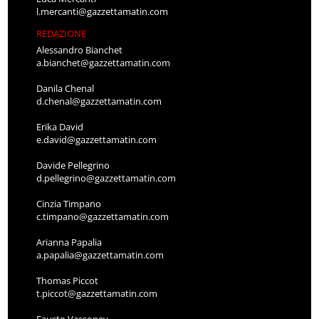
l.mercanti@gazzettamatin.com
REDAZIONE
Alessandro Bianchet
a.bianchet@gazzettamatin.com
Danila Chenal
d.chenal@gazzettamatin.com
Erika David
e.david@gazzettamatin.com
Davide Pellegrino
d.pellegrino@gazzettamatin.com
Cinzia Timpano
c.timpano@gazzettamatin.com
Arianna Papalia
a.papalia@gazzettamatin.com
Thomas Piccot
t.piccot@gazzettamatin.com
Fausto Vassoney