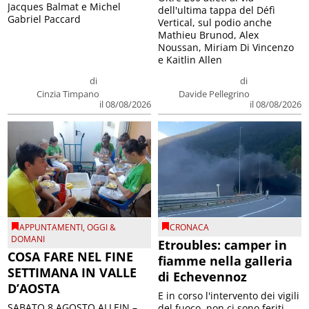
Jacques Balmat e Michel
dell'ultima tappa del Défì
Gabriel Paccard
Vertical, sul podio anche
Mathieu Brunod, Alex
Noussan, Miriam Di Vincenzo
e Kaitlin Allen
di
di
Cinzia Timpano
Davide Pellegrino
il 08/08/2026
il 08/08/2026
APPUNTAMENTI
,
OGGI &
CRONACA
DOMANI
Etroubles: camper in
COSA FARE NEL FINE
fiamme nella galleria
SETTIMANA IN VALLE
di Echevennoz
D’AOSTA
E in corso l'intervento dei vigili
SABATO 8 AGOSTO ALLEIN –
del fuoco, non ci sono feriti