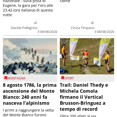
nazionale - sulla pista di
Udine
Eugene, la gara per l'oro alle
23.42 (ora italiana) di questa
notte
di
di
Davide Pellegrino
Cinzia Timpano
il 09/08/2026
il 08/08/2026
MONTAGNA
SPORT
8 agosto 1786, la prima
Trail: Daniel Thedy e
ascensione del Monte
Michela Comola
Bianco: 240 anni fa
firmano il Vertical
nasceva l’alpinismo
Brusson-Bringuez a
tempo di record
I primi a raggiungere la vetta
del Monte Bianco furono
Oltre 200 atleti al via