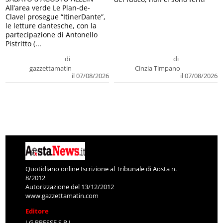
All’area verde Le Plan-de-
Clavel prosegue “ItinerDante”,
le letture dantesche, con la
partecipazione di Antonello
Pistritto (...
di
di
gazzettamatin
Cinzia Timpano
il 07/08/2026
il 07/08/2026
Quotidiano online Iscrizione al Tribunale di Aosta n.
8/2012
Autorizzazione del 13/12/2012
www.gazzettamatin.com
Editore
LG PRESSE S.R.L.