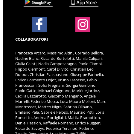
COLLABORATORI
Francesca Arcaro, Massimo Altini, Corrado Bellora,
Nadine Blanc, Riccardo Bortolotti, Manila Calipari,
Giulia Calisti, Nadia Camposaragna, Paolo Ciambi,
Filippo Clermont, Carol Di Vito, Christian Leo
Dufour, Christian Evaspasiano, Giuseppe Farinella,
Enrico Formento Dojot, Bruno Fracasso, Fabio
Francesconi, Sofia Fregnani, Giorgia Gambino,
Paolo Gatto, Michael Ghignone, Marlène Jorrioz,
Cecilia Lazzarotto, Giacomo Mangano, Angela
Marrelli, Federico Mecca, Luca Mauro Melloni, Marc
Montrosset, Matteo Nigra, Sabrina Olibano,
Emiliano Pala, Gabriele Peloso, Maurizio Pitti, Loris
Ponsetto, Andrea Portigliatti, Mattia Pramotton,
Deniel Pession, Raffaele Romano, Enrico Ruggeri,
Riccardo Savoye, Federica Tercinod, Federico
Tigellio Benvenuto, Luca Massimo Trifilò