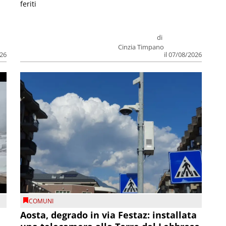
feriti
di
Cinzia Timpano
026
il 07/08/2026
COMUNI
n
Aosta, degrado in via Festaz: installata