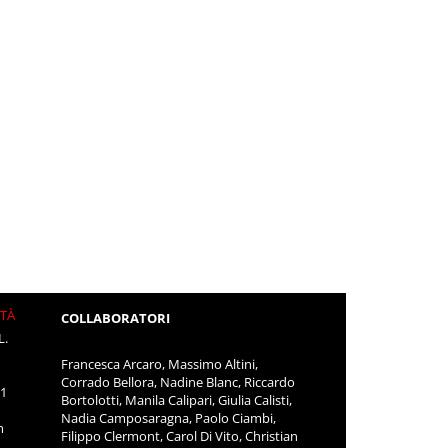
ITÀ
COLLABORATORI
L.
Francesca Arcaro, Massimo Altini,
Corrado Bellora, Nadine Blanc, Riccardo
11
Bortolotti, Manila Calipari, Giulia Calisti,
Nadia Camposaragna, Paolo Ciambi,
m
Filippo Clermont, Carol Di Vito, Christian