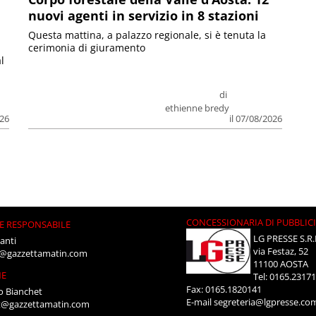
nuovi agenti in servizio in 8 stazioni
Questa mattina, a palazzo regionale, si è tenuta la
cerimonia di giuramento
l
di
ethienne bredy
026
il 07/08/2026
CONCESSIONARIA DI PUBBLIC
E RESPONSABILE
LG PRESSE S.R.
anti
via Festaz, 52
i@gazzettamatin.com
11100 AOSTA
NE
Tel: 0165.2317
Fax: 0165.1820141
o Bianchet
E-mail
segreteria@lgpresse.co
t@gazzettamatin.com