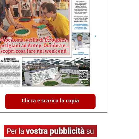
Clicca e scarica la copia