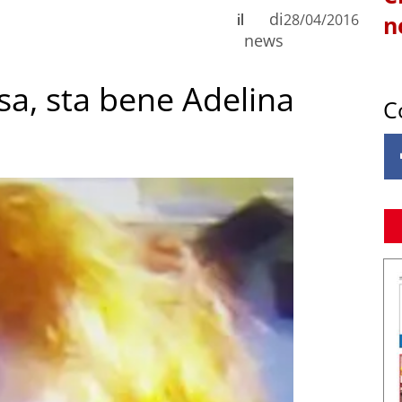
di
il
28/04/2016
n
news
a, sta bene Adelina
C