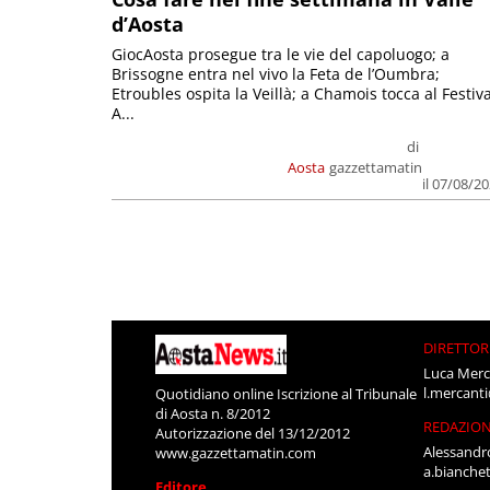
d’Aosta
GiocAosta prosegue tra le vie del capoluogo; a
Brissogne entra nel vivo la Feta de l’Oumbra;
Etroubles ospita la Veillà; a Chamois tocca al Festiva
A...
di
Aosta
gazzettamatin
il 07/08/2
DIRETTOR
Luca Merc
l.mercant
Quotidiano online Iscrizione al Tribunale
di Aosta n. 8/2012
REDAZIO
Autorizzazione del 13/12/2012
Alessandr
www.gazzettamatin.com
a.bianche
Editore