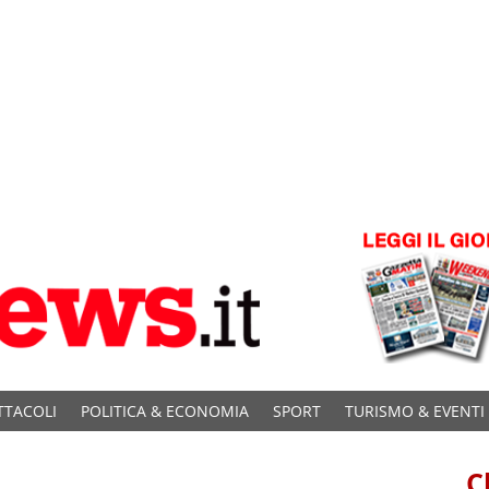
TTACOLI
POLITICA & ECONOMIA
SPORT
TURISMO & EVENTI
C