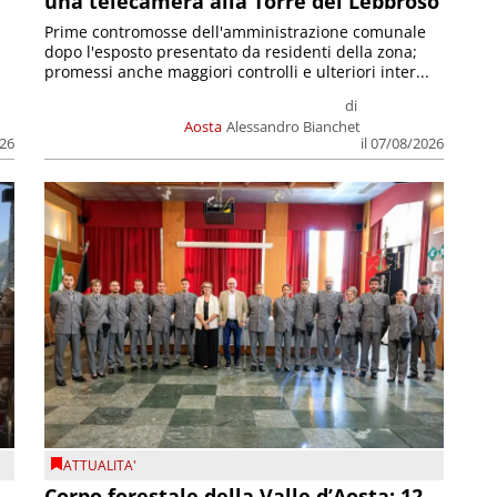
una telecamera alla Torre del Lebbroso
Prime contromosse dell'amministrazione comunale
dopo l'esposto presentato da residenti della zona;
promessi anche maggiori controlli e ulteriori inter...
di
Aosta
Alessandro Bianchet
026
il 07/08/2026
ATTUALITA'
Corpo forestale della Valle d’Aosta: 12