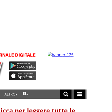
ALTRO
licca per leggere tutte le