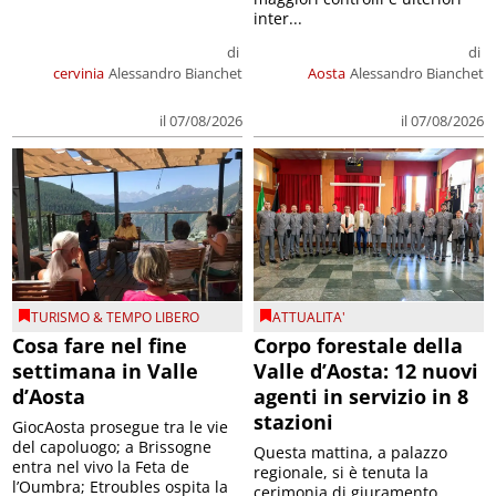
inter...
di
di
cervinia
Alessandro Bianchet
Aosta
Alessandro Bianchet
il 07/08/2026
il 07/08/2026
TURISMO & TEMPO LIBERO
ATTUALITA'
Cosa fare nel fine
Corpo forestale della
settimana in Valle
Valle d’Aosta: 12 nuovi
d’Aosta
agenti in servizio in 8
stazioni
GiocAosta prosegue tra le vie
del capoluogo; a Brissogne
Questa mattina, a palazzo
entra nel vivo la Feta de
regionale, si è tenuta la
l’Oumbra; Etroubles ospita la
cerimonia di giuramento