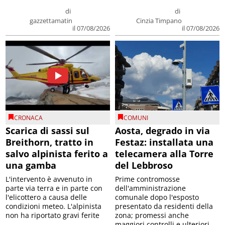
di
di
gazzettamatin
Cinzia Timpano
il 07/08/2026
il 07/08/2026
CRONACA
COMUNI
Scarica di sassi sul
Aosta, degrado in via
Breithorn, tratto in
Festaz: installata una
salvo alpinista ferito a
telecamera alla Torre
una gamba
del Lebbroso
L'intervento è avvenuto in
Prime contromosse
parte via terra e in parte con
dell'amministrazione
l'elicottero a causa delle
comunale dopo l'esposto
condizioni meteo. L'alpinista
presentato da residenti della
non ha riportato gravi ferite
zona; promessi anche
maggiori controlli e ulteriori