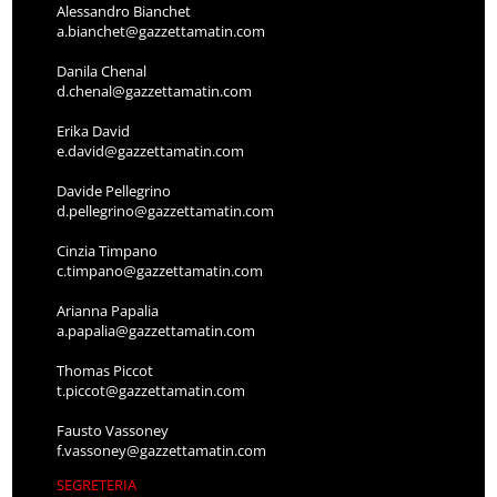
Alessandro Bianchet
a.bianchet@gazzettamatin.com
Danila Chenal
d.chenal@gazzettamatin.com
Erika David
e.david@gazzettamatin.com
Davide Pellegrino
d.pellegrino@gazzettamatin.com
Cinzia Timpano
c.timpano@gazzettamatin.com
Arianna Papalia
a.papalia@gazzettamatin.com
Thomas Piccot
t.piccot@gazzettamatin.com
Fausto Vassoney
f.vassoney@gazzettamatin.com
SEGRETERIA