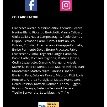
COLLABORATORI
Francesca Arcaro, Massimo Altini, Corrado Bellora,
Nadine Blanc, Riccardo Bortolotti, Manila Calipari,
Giulia Calisti, Nadia Camposaragna, Paolo Ciambi,
Filippo Clermont, Carol Di Vito, Christian Leo
Dufour, Christian Evaspasiano, Giuseppe Farinella,
Enrico Formento Dojot, Bruno Fracasso, Fabio
Francesconi, Sofia Fregnani, Giorgia Gambino,
Paolo Gatto, Michael Ghignone, Marlène Jorrioz,
Cecilia Lazzarotto, Giacomo Mangano, Angela
Marrelli, Federico Mecca, Luca Mauro Melloni, Marc
Montrosset, Matteo Nigra, Sabrina Olibano,
Emiliano Pala, Gabriele Peloso, Maurizio Pitti, Loris
Ponsetto, Andrea Portigliatti, Mattia Pramotton,
Deniel Pession, Raffaele Romano, Enrico Ruggeri,
Riccardo Savoye, Federica Tercinod, Federico
Tigellio Benvenuto, Luca Massimo Trifilò