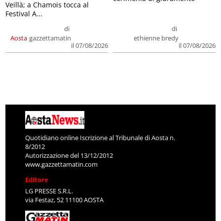
Veillà; a Chamois tocca al
Festival A...
di
di
Aosta
gazzettamatin
ethienne bredy
il 07/08/2026
il 07/08/2026
Quotidiano online Iscrizione al Tribunale di Aosta n.
8/2012
Autorizzazione del 13/12/2012
www.gazzettamatin.com
Editore
LG PRESSE S.R.L.
via Festaz, 52 11100 AOSTA