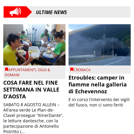
ULTIME NEWS
APPUNTAMENTI
,
OGGI &
CRONACA
DOMANI
Etroubles: camper in
COSA FARE NEL FINE
fiamme nella galleria
SETTIMANA IN VALLE
di Echevennoz
D’AOSTA
E in corso l'intervento dei vigili
SABATO 8 AGOSTO ALLEIN –
del fuoco, non ci sono feriti
All’area verde Le Plan-de-
Clavel prosegue “ItinerDante”,
le letture dantesche, con la
partecipazione di Antonello
Pistritto (...