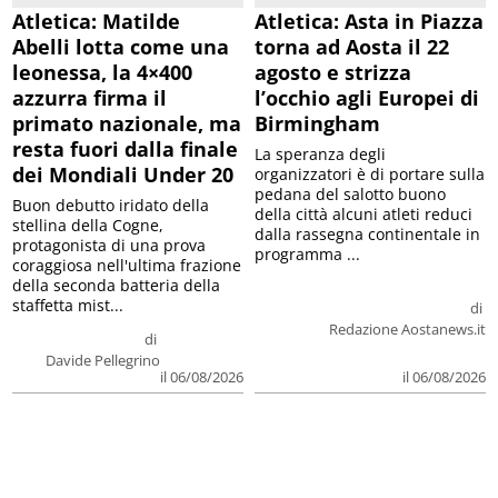
Atletica: Matilde
Atletica: Asta in Piazza
Abelli lotta come una
torna ad Aosta il 22
leonessa, la 4×400
agosto e strizza
azzurra firma il
l’occhio agli Europei di
primato nazionale, ma
Birmingham
resta fuori dalla finale
La speranza degli
dei Mondiali Under 20
organizzatori è di portare sulla
pedana del salotto buono
Buon debutto iridato della
della città alcuni atleti reduci
stellina della Cogne,
dalla rassegna continentale in
protagonista di una prova
programma ...
coraggiosa nell'ultima frazione
della seconda batteria della
staffetta mist...
di
Redazione Aostanews.it
di
Davide Pellegrino
il 06/08/2026
il 06/08/2026