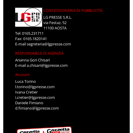
CONCESSIONARIA DI PUBBLICITÀ
LG PRESSE S.R.L.
via Festaz, 52
11100 AOSTA
Tel: 0165.231711
Fax: 0165.1820141
E-mail
segreteria@lgpresse.com
RESPONSABILE DI AGENZIA
Arianna Gori Chisari
E-mail
a.chisari@lgpresse.com
Account
Luca Torino
l.torino@lgpresse.com
Ivana Cretier
i.cretier@lgpresse.com
Daniele Fimiano
d.fimiano@lgpresse.com