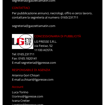
segreteria@gazzettamatin.com
CONTATTACI
Per pubblicazione annunci, necrologi, offro e cerco lavoro,
contattare la segreteria al numero: 0165/231711
segreteria@gazzettamatin.com
CONCESSIONARIA DI PUBBLICITÀ
LG PRESSE S.R.L.
via Festaz, 52
11100 AOSTA
Tel: 0165.231711
Fax: 0165.1820141
E-mail
segreteria@lgpresse.com
RESPONSABILE DI AGENZIA
Arianna Gori Chisari
E-mail
a.chisari@lgpresse.com
Account
Luca Torino
l.torino@lgpresse.com
Ivana Cretier
i.cretier@lgpresse.com