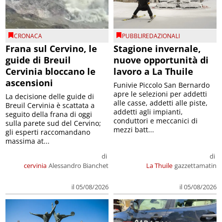
CRONACA
PUBBLIREDAZIONALI
Frana sul Cervino, le
Stagione invernale,
guide di Breuil
nuove opportunità di
Cervinia bloccano le
lavoro a La Thuile
ascensioni
Funivie Piccolo San Bernardo
apre le selezioni per addetti
La decisione delle guide di
alle casse, addetti alle piste,
Breuil Cervinia è scattata a
addetti agli impianti,
seguito della frana di oggi
conduttori e meccanici di
sulla parete sud del Cervino;
mezzi batt...
gli esperti raccomandano
massima at...
di
di
cervinia
Alessandro Bianchet
La Thuile
gazzettamatin
il 05/08/2026
il 05/08/2026