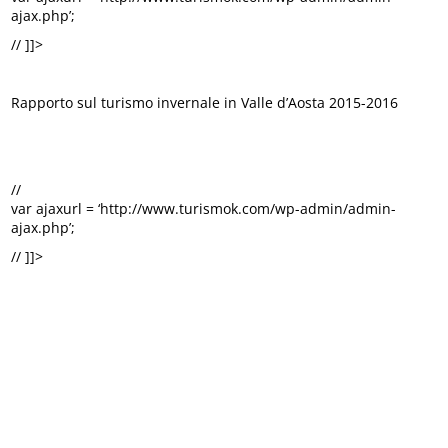
ajax.php’;
// ]]>
Rapporto sul turismo invernale in Valle d’Aosta 2015-2016
//
var ajaxurl = ‘http://www.turismok.com/wp-admin/admin-
ajax.php’;
// ]]>