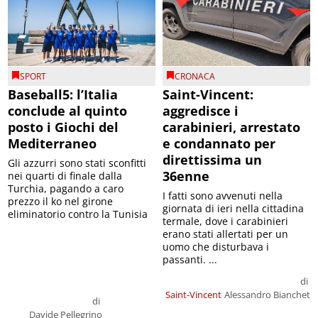
SPORT
CRONACA
Baseball5: l’Italia
Saint-Vincent:
conclude al quinto
aggredisce i
posto i Giochi del
carabinieri, arrestato
Mediterraneo
e condannato per
direttissima un
Gli azzurri sono stati sconfitti
36enne
nei quarti di finale dalla
Turchia, pagando a caro
I fatti sono avvenuti nella
prezzo il ko nel girone
giornata di ieri nella cittadina
eliminatorio contro la Tunisia
termale, dove i carabinieri
erano stati allertati per un
uomo che disturbava i
passanti. ...
di
Saint-Vincent
Alessandro Bianchet
di
Davide Pellegrino