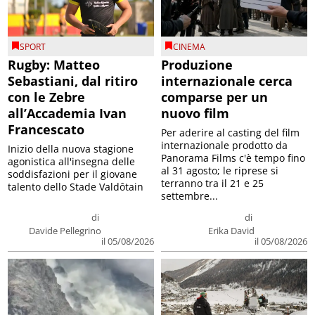
SPORT
CINEMA
Rugby: Matteo
Produzione
Sebastiani, dal ritiro
internazionale cerca
con le Zebre
comparse per un
all’Accademia Ivan
nuovo film
Francescato
Per aderire al casting del film
internazionale prodotto da
Inizio della nuova stagione
Panorama Films c'è tempo fino
agonistica all'insegna delle
al 31 agosto; le riprese si
soddisfazioni per il giovane
terranno tra il 21 e 25
talento dello Stade Valdôtain
settembre...
di
di
Davide Pellegrino
Erika David
il 05/08/2026
il 05/08/2026