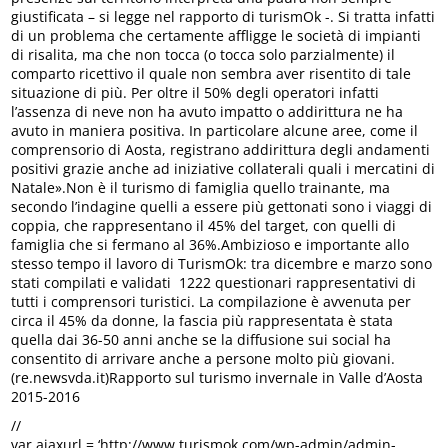
giustificata – si legge nel rapporto di turismOk -. Si tratta infatti
di un problema che certamente affligge le società di impianti
di risalita, ma che non tocca (o tocca solo parzialmente) il
comparto ricettivo il quale non sembra aver risentito di tale
situazione di più. Per oltre il 50% degli operatori infatti
l’assenza di neve non ha avuto impatto o addirittura ne ha
avuto in maniera positiva. In particolare alcune aree, come il
comprensorio di Aosta, registrano addirittura degli andamenti
positivi grazie anche ad iniziative collaterali quali i mercatini di
Natale».Non è il turismo di famiglia quello trainante, ma
secondo l’indagine quelli a essere più gettonati sono i viaggi di
coppia, che rappresentano il 45% del target, con quelli di
famiglia che si fermano al 36%.Ambizioso e importante allo
stesso tempo il lavoro di TurismOk: tra dicembre e marzo sono
stati compilati e validati 1222 questionari rappresentativi di
tutti i comprensori turistici. La compilazione è avvenuta per
circa il 45% da donne, la fascia più rappresentata è stata
quella dai 36-50 anni anche se la diffusione sui social ha
consentito di arrivare anche a persone molto più giovani.
(re.newsvda.it)Rapporto sul turismo invernale in Valle d’Aosta
2015-2016
//
var ajaxurl = ‘http://www.turismok.com/wp-admin/admin-