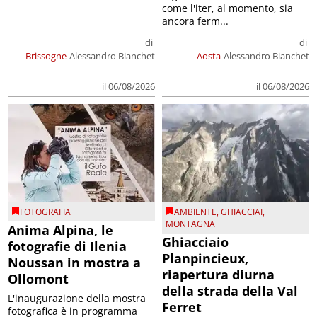
come l'iter, al momento, sia
ancora ferm...
di
di
Brissogne
Alessandro Bianchet
Aosta
Alessandro Bianchet
il 06/08/2026
il 06/08/2026
FOTOGRAFIA
AMBIENTE
,
GHIACCIAI
,
MONTAGNA
Anima Alpina, le
Ghiacciaio
fotografie di Ilenia
Planpincieux,
Noussan in mostra a
riapertura diurna
Ollomont
della strada della Val
L'inaugurazione della mostra
Ferret
fotografica è in programma