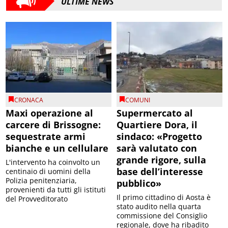
ULTIME NEWS
CRONACA
COMUNI
Maxi operazione al
Supermercato al
carcere di Brissogne:
Quartiere Dora, il
sequestrate armi
sindaco: «Progetto
bianche e un cellulare
sarà valutato con
grande rigore, sulla
L'intervento ha coinvolto un
base dell’interesse
centinaio di uomini della
Polizia penitenziaria,
pubblico»
provenienti da tutti gli istituti
Il primo cittadino di Aosta è
del Provveditorato
stato audito nella quarta
commissione del Consiglio
regionale, dove ha ribadito