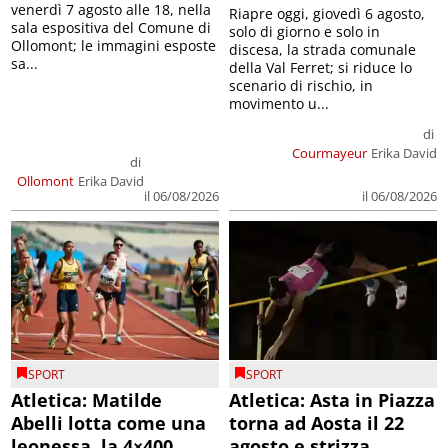
venerdì 7 agosto alle 18, nella
Riapre oggi, giovedì 6 agosto,
sala espositiva del Comune di
solo di giorno e solo in
Ollomont; le immagini esposte
discesa, la strada comunale
sa...
della Val Ferret; si riduce lo
scenario di rischio, in
movimento u...
di
Courmayeur
Erika David
di
Ollomont
Erika David
il 06/08/2026
il 06/08/2026
SPORT
SPORT
Atletica: Matilde
Atletica: Asta in Piazza
Abelli lotta come una
torna ad Aosta il 22
leonessa, la 4×400
agosto e strizza