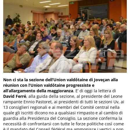
Non ci sta la sezione dell’Union valdôtaine di Joveçan alla
réunion con l’Union valdôtaine progressiste e
all’allargamento della maggioranza
. E’ di oggi la lettera di
David Ferré
, alla guida della sezione, al presidente del Leone
rampante Ennio Pastoret, ai presidenti di tutti le sezioni Uv, ai
13 consiglieri regionali e ai membri del Comité central nella
quale gli iscritti dicono no a qualsiasi rimpasto e al cambio di
guardia alla Presidenza del Consiglio. La sezione conferma la
necessità di confrontarsi con tutte le forze politiche così come
è il mandato del Conseil fédéral ma ammonisce i vertici a non