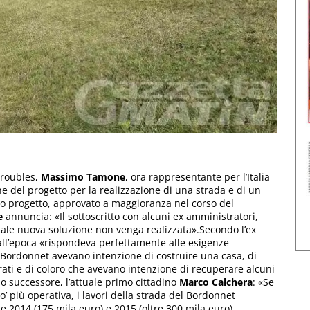
troubles,
Massimo Tamone
, ora rappresentante per l’Italia
ne del progetto per la realizzazione di una strada e di un
o progetto, approvato a maggioranza nel corso del
e
annuncia: «Il sottoscritto con alcuni ex amministratori,
 tale nuova soluzione non venga realizzata».Secondo l’ex
all’epoca «rispondeva perfettamente alle esigenze
l Bordonnet avevano intenzione di costruire una casa, di
rati e di coloro che avevano intenzione di recuperare alcuni
suo successore, l’attuale primo cittadino
Marco Calchera
: «Se
’ più operativa, i lavori della strada del Bordonnet
ne 2014 (175 mila euro) e 2015 (oltre 300 mila euro)