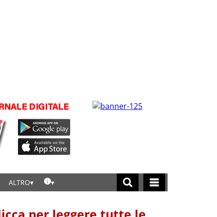
ALTRO
licca per leggere tutte le