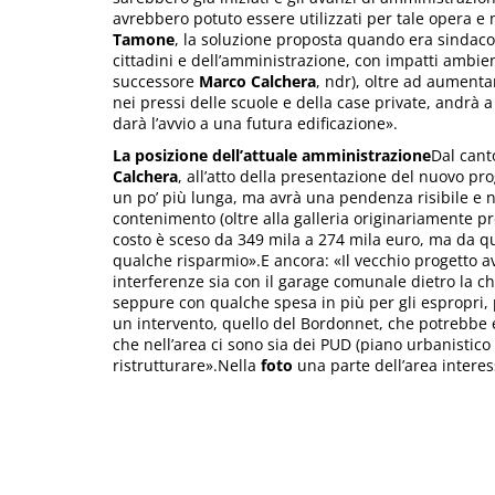
avrebbero potuto essere utilizzati per tale opera e
Tamone
, la soluzione proposta quando era sindaco 
cittadini e dell’amministrazione, con impatti ambie
successore
Marco Calchera
, ndr), oltre ad aumentar
nei pressi delle scuole e della case private, andrà a
darà l’avvio a una futura edificazione».
La posizione dell’attuale amministrazione
Dal cant
Calchera
, all’atto della presentazione del nuovo pr
un po’ più lunga, ma avrà una pendenza risibile e no
contenimento (oltre alla galleria originariamente pr
costo è sceso da 349 mila a 274 mila euro, ma da q
qualche risparmio».E ancora: «Il vecchio progetto av
interferenze sia con il garage comunale dietro la c
seppure con qualche spesa in più per gli espropri,
un intervento, quello del Bordonnet, che potrebbe 
che nell’area ci sono sia dei PUD (piano urbanistico d
ristrutturare».Nella
foto
una parte dell’area interes