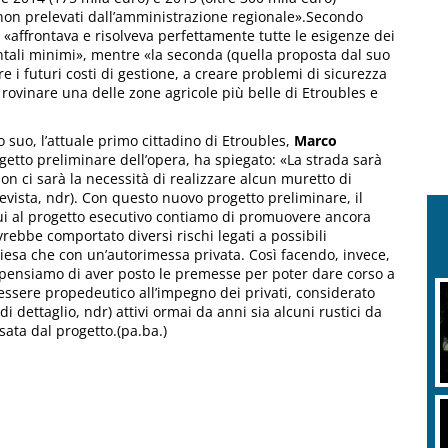
 non prelevati dall’amministrazione regionale».Secondo
«affrontava e risolveva perfettamente tutte le esigenze dei
ntali minimi», mentre «la seconda (quella proposta dal suo
e i futuri costi di gestione, a creare problemi di sicurezza
 rovinare una delle zone agricole più belle di Etroubles e
o suo, l’attuale primo cittadino di Etroubles,
Marco
ogetto preliminare dell’opera, ha spiegato: «La strada sarà
n ci sarà la necessità di realizzare alcun muretto di
evista, ndr). Con questo nuovo progetto preliminare, il
ui al progetto esecutivo contiamo di promuovere ancora
rebbe comportato diversi rischi legati a possibili
hiesa che con un’autorimessa privata. Così facendo, invece,
 pensiamo di aver posto le premesse per poter dare corso a
essere propedeutico all’impegno dei privati, considerato
i dettaglio, ndr) attivi ormai da anni sia alcuni rustici da
sata dal progetto.(pa.ba.)