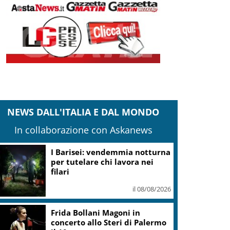
NEWS DALL'ITALIA E DAL MONDO
In collaborazione con Askanews
La Russa a Marcinelle: non
dico nulla per non sporcare
commemorazione
il 08/08/2026
“Questa sera guido io”:
campagna polizia in spiagge e