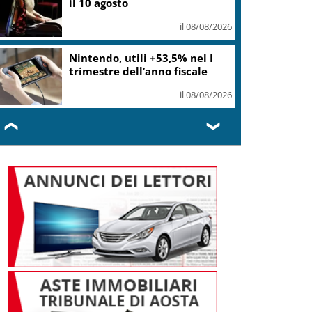
locali da ballo
il 08/08/2026
“DoloViniMiti”: dall’1 al 4
ottobre tra Val di Cembra e
Val di Fiemme
il 08/08/2026
❮
❯