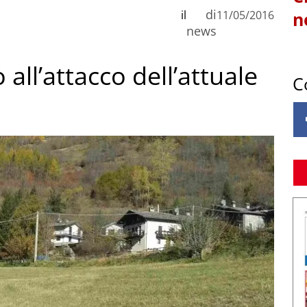
di
il
11/05/2016
n
news
all’attacco dell’attuale
C