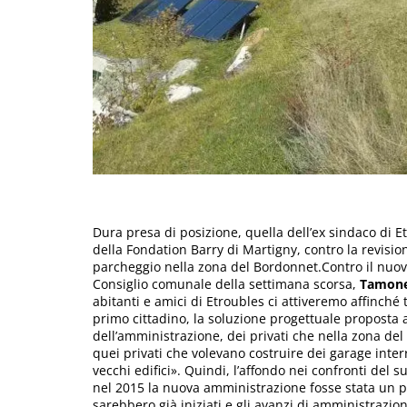
Dura presa di posizione, quella dell’ex sindaco di E
della Fondation Barry di Martigny, contro la revisio
parcheggio nella zona del Bordonnet.Contro il nuov
Consiglio comunale della settimana scorsa,
Tamon
abitanti e amici di Etroubles ci attiveremo affinché
primo cittadino, la soluzione progettuale proposta 
dell’amministrazione, dei privati che nella zona de
quei privati che volevano costruire dei garage inter
vecchi edifici». Quindi, l’affondo nei confronti del 
nel 2015 la nuova amministrazione fosse stata un po
sarebbero già iniziati e gli avanzi di amministrazio