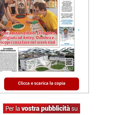
Clicca e scarica la copia