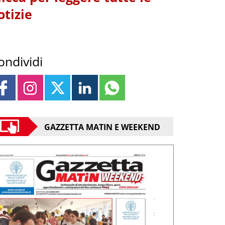
otizie
ondividi
GAZZETTA MATIN E WEEKEND