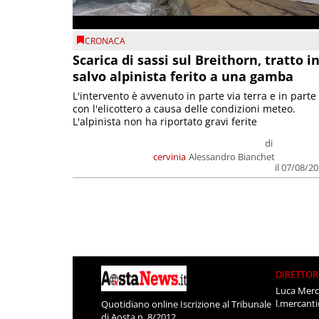
CRONACA
Scarica di sassi sul Breithorn, tratto i
salvo alpinista ferito a una gamba
L'intervento è avvenuto in parte via terra e in parte
con l'elicottero a causa delle condizioni meteo.
L'alpinista non ha riportato gravi ferite
di
cervinia
Alessandro Bianchet
il 07/08/2
DIRETTOR
Luca Merc
l.mercant
Quotidiano online Iscrizione al Tribunale
di Aosta n. 8/2012