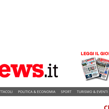
TTACOLI
POLITICA & ECONOMIA
SPORT
TURISMO & EVENTI
C