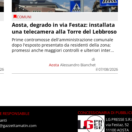
COMUNI
n
Aosta, degrado in via Festaz: installata
una telecamera alla Torre del Lebbroso
Prime contromosse dell'amministrazione comunale
dopo l'esposto presentato da residenti della zona;
promessi anche maggiori controlli e ulteriori inter...
di
Aosta
Alessandro Bianchet
026
il 07/08/2026
CONCESSIONARIA DI PUBBLIC
E RESPONSABILE
LG PRESSE S.R.
anti
via Festaz, 52
i@gazzettamatin.com
11100 AOSTA