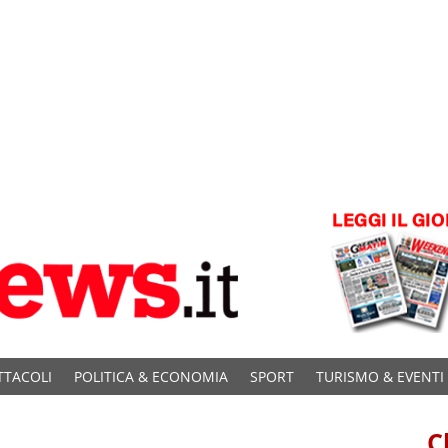
TTACOLI
POLITICA & ECONOMIA
SPORT
TURISMO & EVENTI
C