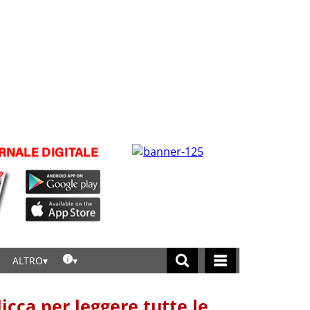
ALTRO
licca per leggere tutte le