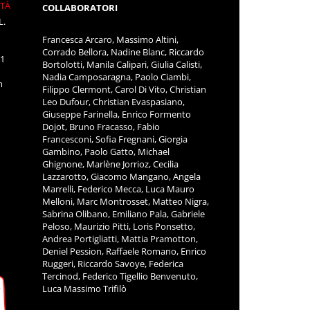
ITÀ
COLLABORATORI
L.
Francesca Arcaro, Massimo Altini,
Corrado Bellora, Nadine Blanc, Riccardo
11
Bortolotti, Manila Calipari, Giulia Calisti,
Nadia Camposaragna, Paolo Ciambi,
m
Filippo Clermont, Carol Di Vito, Christian
Leo Dufour, Christian Evaspasiano,
Giuseppe Farinella, Enrico Formento
Dojot, Bruno Fracasso, Fabio
Francesconi, Sofia Fregnani, Giorgia
Gambino, Paolo Gatto, Michael
Ghignone, Marlène Jorrioz, Cecilia
Lazzarotto, Giacomo Mangano, Angela
Marrelli, Federico Mecca, Luca Mauro
Melloni, Marc Montrosset, Matteo Nigra,
Sabrina Olibano, Emiliano Pala, Gabriele
Peloso, Maurizio Pitti, Loris Ponsetto,
Andrea Portigliatti, Mattia Pramotton,
Deniel Pession, Raffaele Romano, Enrico
Ruggeri, Riccardo Savoye, Federica
Tercinod, Federico Tigellio Benvenuto,
Luca Massimo Trifilò