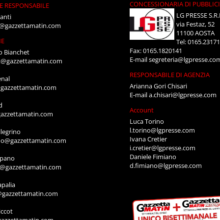
CONCESSIONARIA DI PUBBLIC
E RESPONSABILE
LG PRESSE S.R.
anti
via Festaz, 52
i@gazzettamatin.com
11100 AOSTA
NE
Tel: 0165.2317
Fax: 0165.1820141
o Bianchet
E-mail
segreteria@lgpresse.co
t@gazzettamatin.com
RESPONSABILE DI AGENZIA
enal
Arianna Gori Chisari
gazzettamatin.com
E-mail
a.chisari@lgpresse.com
d
Account
azzettamatin.com
Luca Torino
l.torino@lgpresse.com
legrino
Ivana Cretier
ino@gazzettamatin.com
i.cretier@lgpresse.com
Daniele Fimiano
mpano
d.fimiano@lgpresse.com
o@gazzettamatin.com
apalia
@gazzettamatin.com
ccot
gazzettamatin.com