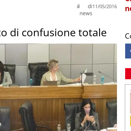
di
il
11/05/2016
n
news
o di confusione totale
C