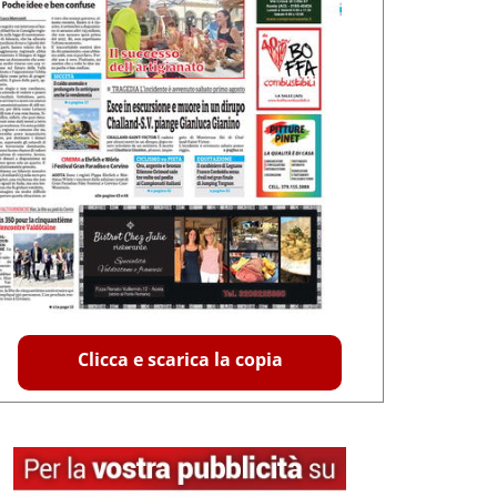
Clicca e scarica la copia