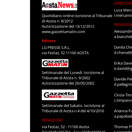
DIRETTOR
Luca Merc
l.mercant
Quotidiano online Iscrizione al Tribunale
di Aosta n. 8/2012
REDAZIO
Autorizzazione del 13/12/2012
Alessandr
www.gazzettamatin.com
a.bianche
Editore
Danila Ch
LG PRESSE S.R.L.
d.chenal@
via Festaz, 52 11100 AOSTA
Erika Davi
e.david@g
Settimanale del Lunedì. Iscrizione al
Tribunale di Aosta n. 9/2002
Davide Pel
Autorizzazione del 20/05/2002
d.pellegr
Cinzia Ti
c.timpan
Settimanale del Sabato. Iscrizione al
Tribunale di Aosta n.4 del 4/10/2016
Arianna P
a.papalia
REDAZIONE
via Festaz, 52 - 11100 Aosta
Thomas Pi
Tel: 0165/231711 - Fax: 0165/1820141
t.piccot@