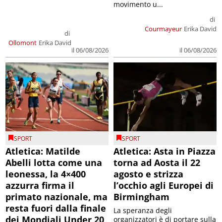
movimento u...
di
Courmayeur
Erika David
di
Ollomont
Erika David
il 06/08/2026
il 06/08/2026
SPORT
SPORT
Atletica: Matilde
Atletica: Asta in Piazza
Abelli lotta come una
torna ad Aosta il 22
leonessa, la 4×400
agosto e strizza
azzurra firma il
l’occhio agli Europei di
primato nazionale, ma
Birmingham
resta fuori dalla finale
La speranza degli
dei Mondiali Under 20
organizzatori è di portare sulla