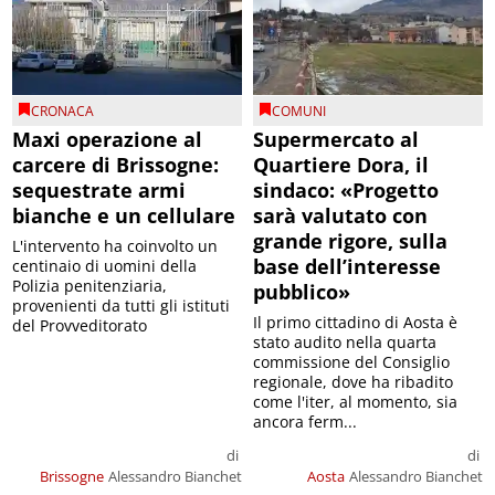
CRONACA
COMUNI
Maxi operazione al
Supermercato al
carcere di Brissogne:
Quartiere Dora, il
sequestrate armi
sindaco: «Progetto
bianche e un cellulare
sarà valutato con
grande rigore, sulla
L'intervento ha coinvolto un
base dell’interesse
centinaio di uomini della
Polizia penitenziaria,
pubblico»
provenienti da tutti gli istituti
Il primo cittadino di Aosta è
del Provveditorato
stato audito nella quarta
commissione del Consiglio
regionale, dove ha ribadito
come l'iter, al momento, sia
ancora ferm...
di
di
Brissogne
Alessandro Bianchet
Aosta
Alessandro Bianchet