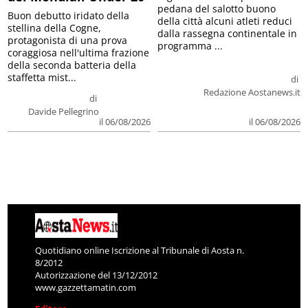
pedana del salotto buono
Buon debutto iridato della
della città alcuni atleti reduci
stellina della Cogne,
dalla rassegna continentale in
protagonista di una prova
programma ...
coraggiosa nell'ultima frazione
della seconda batteria della
staffetta mist...
di
Redazione Aostanews.it
di
Davide Pellegrino
il 06/08/2026
il 06/08/2026
Quotidiano online Iscrizione al Tribunale di Aosta n.
8/2012
Autorizzazione del 13/12/2012
www.gazzettamatin.com