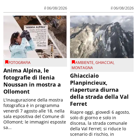
il 06/08/2026
il 06/08/2026
FOTOGRAFIA
AMBIENTE
,
GHIACCIAI
,
MONTAGNA
Anima Alpina, le
Ghiacciaio
fotografie di Ilenia
Planpincieux,
Noussan in mostra a
riapertura diurna
Ollomont
della strada della Val
L'inaugurazione della mostra
Ferret
fotografica è in programma
venerdì 7 agosto alle 18, nella
Riapre oggi, giovedì 6 agosto,
sala espositiva del Comune di
solo di giorno e solo in
Ollomont; le immagini esposte
discesa, la strada comunale
sa...
della Val Ferret; si riduce lo
scenario di rischio, in