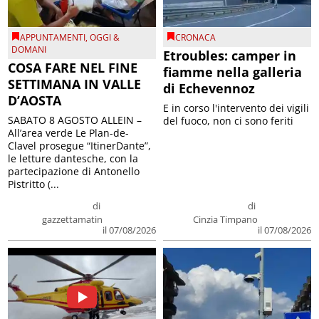
APPUNTAMENTI
,
OGGI &
CRONACA
DOMANI
Etroubles: camper in
COSA FARE NEL FINE
fiamme nella galleria
SETTIMANA IN VALLE
di Echevennoz
D’AOSTA
E in corso l'intervento dei vigili
SABATO 8 AGOSTO ALLEIN –
del fuoco, non ci sono feriti
All’area verde Le Plan-de-
Clavel prosegue “ItinerDante”,
le letture dantesche, con la
partecipazione di Antonello
Pistritto (...
di
di
gazzettamatin
Cinzia Timpano
il 07/08/2026
il 07/08/2026