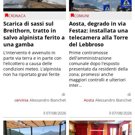
CRONACA
COMUNI
Scarica di sassi sul
Aosta, degrado in via
Breithorn, tratto in
Festaz: installata una
salvo alpinista ferito a
telecamera alla Torre
una gamba
del Lebbroso
L'intervento è avvenuto in
Prime contromosse
parte via terra e in parte con
dell'amministrazione
l'elicottero a causa delle
comunale dopo l'esposto
condizioni meteo. L'alpinista
presentato da residenti della
non ha riportato gravi ferite
zona; promessi anche
maggiori controlli e ulteriori
inter...
di
di
cervinia
Alessandro Bianchet
Aosta
Alessandro Bianchet
il 07/08/2026
il 07/08/2026