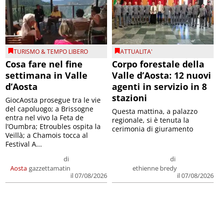
TURISMO & TEMPO LIBERO
ATTUALITA'
Cosa fare nel fine
Corpo forestale della
settimana in Valle
Valle d’Aosta: 12 nuovi
d’Aosta
agenti in servizio in 8
stazioni
GiocAosta prosegue tra le vie
del capoluogo; a Brissogne
Questa mattina, a palazzo
entra nel vivo la Feta de
regionale, si è tenuta la
l’Oumbra; Etroubles ospita la
cerimonia di giuramento
Veillà; a Chamois tocca al
Festival A...
di
di
Aosta
gazzettamatin
ethienne bredy
il 07/08/2026
il 07/08/2026