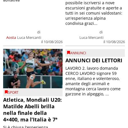
possibile iscriversi a nove
escursioni gratuite e aperte a
tutti in sei comuni valdostani:
un'esperienza alpina
condivisa grazi...
di
di
Aosta
Luca Mercanti
Luca Mercanti
il 10/08/2026
il 10/08/2026
ANNUNCI
ANNUNCI DEI LETTORI
LAVORO 2. lavoro domanda
CERCO LAVORO signore 59
enne, italiano e volenteroso,
amante degli animali e
montagna cerca lavoro come
SPORT
garzone in alpeggio, ...
Atletica, Mondiali U20:
Matilde Abelli brilla
nella finale della
4×400, ma l’Italia è 7ª
Si è chiusa l'esperienza