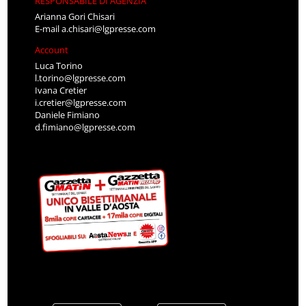
RESPONSABILE DI AGENZIA
Arianna Gori Chisari
E-mail
a.chisari@lgpresse.com
Account
Luca Torino
l.torino@lgpresse.com
Ivana Cretier
i.cretier@lgpresse.com
Daniele Fimiano
d.fimiano@lgpresse.com