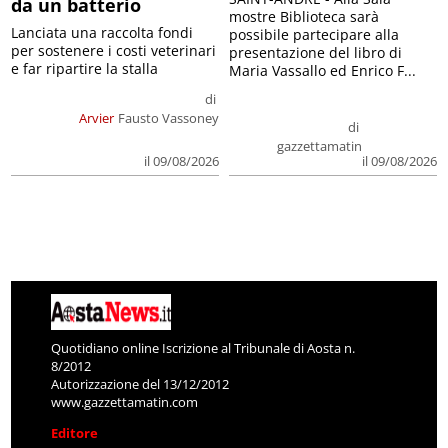
da un batterio
mostre Biblioteca sarà
Lanciata una raccolta fondi
possibile partecipare alla
per sostenere i costi veterinari
presentazione del libro di
e far ripartire la stalla
Maria Vassallo ed Enrico F...
di
Arvier
Fausto Vassoney
di
gazzettamatin
il 09/08/2026
il 09/08/2026
Quotidiano online Iscrizione al Tribunale di Aosta n.
8/2012
Autorizzazione del 13/12/2012
www.gazzettamatin.com
Editore