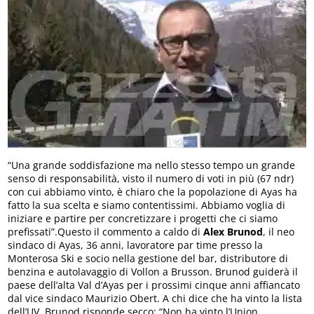
“Una grande soddisfazione ma nello stesso tempo un grande
senso di responsabilità, visto il numero di voti in più (67 ndr)
con cui abbiamo vinto, è chiaro che la popolazione di Ayas ha
fatto la sua scelta e siamo contentissimi. Abbiamo voglia di
iniziare e partire per concretizzare i progetti che ci siamo
prefissati”.Questo il commento a caldo di
Alex Brunod
, il neo
sindaco di Ayas, 36 anni, lavoratore par time presso la
Monterosa Ski e socio nella gestione del bar, distributore di
benzina e autolavaggio di Vollon a Brusson. Brunod guiderà il
paese dell’alta Val d’Ayas per i prossimi cinque anni affiancato
dal vice sindaco Maurizio Obert. A chi dice che ha vinto la lista
dell’UV, Brunod risponde secco: “Non ha vinto l’Union