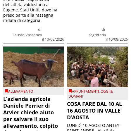
dell'atleta valdostana a
Eugene, Stati Uniti, dove ha
preso parte alla rassegna
iridata di categoria
di
di
Fausto Vassoney
segreteria
il 10/08/2026
il 10/08/2026
ALLEVAMENTO
APPUNTAMENTI
,
OGGI &
DOMANI
L’azienda agricola
COSA FARE DAL 10 AL
Daniele Perrier di
16 AGOSTO IN VALLE
Arvier chiede aiuto
D’AOSTA
per salvare il suo
allevamento, colpito
LUNEDÌ 10 AGOSTO ANTEY-
SAINT-ANDRÉ - Alla Sala