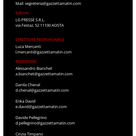
Mail:
segreteria@gazzettamatin.com
Editore
LG PRESSE S.R.L.
via Festaz, 52 11100 AOSTA
DIRETTORE RESPONSABILE
Luca Mercanti
l.mercanti@gazzettamatin.com
REDAZIONE
Alessandro Bianchet
a.bianchet@gazzettamatin.com
Danila Chenal
d.chenal@gazzettamatin.com
Erika David
e.david@gazzettamatin.com
Davide Pellegrino
d.pellegrino@gazzettamatin.com
Cinzia Timpano