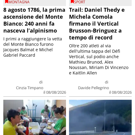
MONTAGNA
SPORT
8 agosto 1786, la prima
Trail: Daniel Thedy e
ascensione del Monte
Michela Comola
Bianco: 240 anni fa
firmano il Vertical
nasceva l’alpinismo
Brusson-Bringuez a
tempo di record
I primi a raggiungere la vetta
del Monte Bianco furono
Oltre 200 atleti al via
Jacques Balmat e Michel
dell'ultima tappa del Défì
Gabriel Paccard
Vertical, sul podio anche
Mathieu Brunod, Alex
Noussan, Miriam Di Vincenzo
e Kaitlin Allen
di
di
Cinzia Timpano
Davide Pellegrino
il 08/08/2026
il 08/08/2026