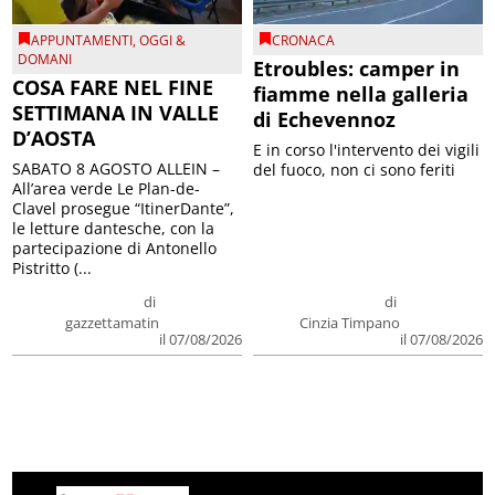
APPUNTAMENTI
,
OGGI &
CRONACA
DOMANI
Etroubles: camper in
COSA FARE NEL FINE
fiamme nella galleria
SETTIMANA IN VALLE
di Echevennoz
D’AOSTA
E in corso l'intervento dei vigili
SABATO 8 AGOSTO ALLEIN –
del fuoco, non ci sono feriti
All’area verde Le Plan-de-
Clavel prosegue “ItinerDante”,
le letture dantesche, con la
partecipazione di Antonello
Pistritto (...
di
di
gazzettamatin
Cinzia Timpano
il 07/08/2026
il 07/08/2026