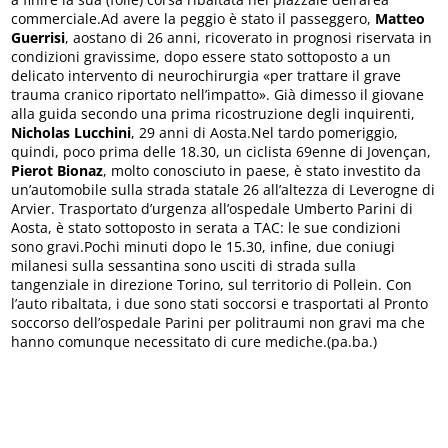
commerciale.Ad avere la peggio è stato il passeggero,
Matteo
Guerrisi
, aostano di 26 anni, ricoverato in prognosi riservata in
condizioni gravissime, dopo essere stato sottoposto a un
delicato intervento di neurochirurgia «per trattare il grave
trauma cranico riportato nell’impatto». Già dimesso il giovane
alla guida secondo una prima ricostruzione degli inquirenti,
Nicholas Lucchini
, 29 anni di Aosta.Nel tardo pomeriggio,
quindi, poco prima delle 18.30, un ciclista 69enne di Jovençan,
Pierot Bionaz
, molto conosciuto in paese, è stato investito da
un’automobile sulla strada statale 26 all’altezza di Leverogne di
Arvier. Trasportato d’urgenza all’ospedale Umberto Parini di
Aosta, è stato sottoposto in serata a TAC: le sue condizioni
sono gravi.Pochi minuti dopo le 15.30, infine, due coniugi
milanesi sulla sessantina sono usciti di strada sulla
tangenziale in direzione Torino, sul territorio di Pollein. Con
l’auto ribaltata, i due sono stati soccorsi e trasportati al Pronto
soccorso dell’ospedale Parini per politraumi non gravi ma che
hanno comunque necessitato di cure mediche.(pa.ba.)