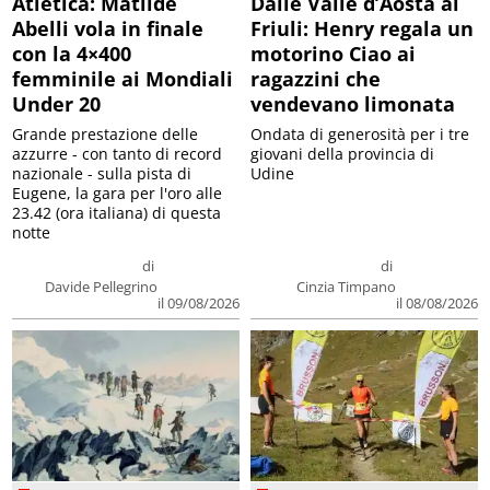
Atletica: Matilde
Dalle Valle d’Aosta al
Abelli vola in finale
Friuli: Henry regala un
con la 4×400
motorino Ciao ai
femminile ai Mondiali
ragazzini che
Under 20
vendevano limonata
Grande prestazione delle
Ondata di generosità per i tre
azzurre - con tanto di record
giovani della provincia di
nazionale - sulla pista di
Udine
Eugene, la gara per l'oro alle
23.42 (ora italiana) di questa
notte
di
di
Davide Pellegrino
Cinzia Timpano
il 09/08/2026
il 08/08/2026