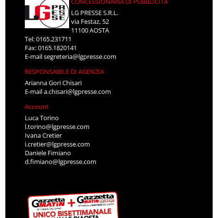
CONCESSIONARIA DI PUBBLICITÀ
LG PRESSE S.R.L.
via Festaz, 52
11100 AOSTA
Tel: 0165.231711
Fax: 0165.1820141
E-mail
segreteria@lgpresse.com
RESPONSABILE DI AGENZIA
Arianna Gori Chisari
E-mail
a.chisari@lgpresse.com
Account
Luca Torino
l.torino@lgpresse.com
Ivana Cretier
i.cretier@lgpresse.com
Daniele Fimiano
d.fimiano@lgpresse.com