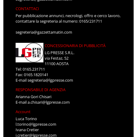
CONTATTACI
Per pubblicazione annunci, necrologi, offro e cerco lavoro,
contattare la segreteria al numero: 0165/231711
segreteria@gazzettamatin.com
CONCESSIONARIA DI PUBBLICITÀ
LG PRESSE S.R.L.
via Festaz, 52
11100 AOSTA
Tel: 0165.231711
Fax: 0165.1820141
E-mail
segreteria@lgpresse.com
RESPONSABILE DI AGENZIA
Arianna Gori Chisari
E-mail
a.chisari@lgpresse.com
Account
Luca Torino
l.torino@lgpresse.com
Ivana Cretier
i.cretier@lgpresse.com