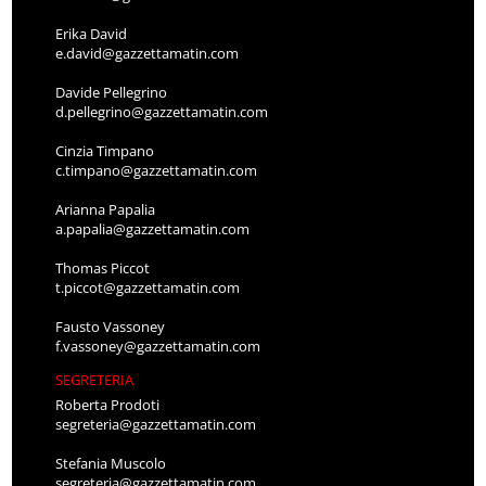
Erika David
e.david@gazzettamatin.com
Davide Pellegrino
d.pellegrino@gazzettamatin.com
Cinzia Timpano
c.timpano@gazzettamatin.com
Arianna Papalia
a.papalia@gazzettamatin.com
Thomas Piccot
t.piccot@gazzettamatin.com
Fausto Vassoney
f.vassoney@gazzettamatin.com
SEGRETERIA
Roberta Prodoti
segreteria@gazzettamatin.com
Stefania Muscolo
segreteria@gazzettamatin.com