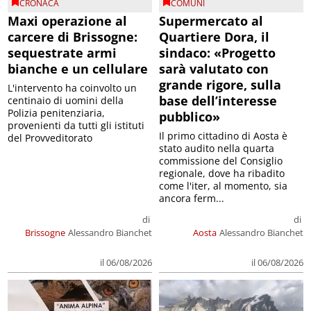
CRONACA
COMUNI
Maxi operazione al
Supermercato al
carcere di Brissogne:
Quartiere Dora, il
sequestrate armi
sindaco: «Progetto
bianche e un cellulare
sarà valutato con
grande rigore, sulla
L'intervento ha coinvolto un
base dell’interesse
centinaio di uomini della
Polizia penitenziaria,
pubblico»
provenienti da tutti gli istituti
Il primo cittadino di Aosta è
del Provveditorato
stato audito nella quarta
commissione del Consiglio
regionale, dove ha ribadito
come l'iter, al momento, sia
ancora ferm...
di
di
Brissogne
Alessandro Bianchet
Aosta
Alessandro Bianchet
il 06/08/2026
il 06/08/2026