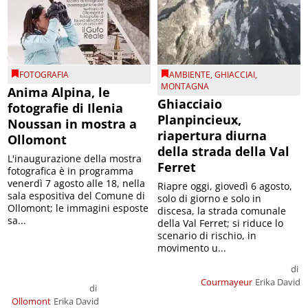
FOTOGRAFIA
AMBIENTE
,
GHIACCIAI
,
MONTAGNA
Anima Alpina, le
Ghiacciaio
fotografie di Ilenia
Planpincieux,
Noussan in mostra a
riapertura diurna
Ollomont
della strada della Val
L'inaugurazione della mostra
Ferret
fotografica è in programma
venerdì 7 agosto alle 18, nella
Riapre oggi, giovedì 6 agosto,
sala espositiva del Comune di
solo di giorno e solo in
Ollomont; le immagini esposte
discesa, la strada comunale
sa...
della Val Ferret; si riduce lo
scenario di rischio, in
movimento u...
di
Courmayeur
Erika David
di
Ollomont
Erika David