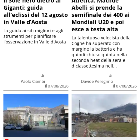
Il Sole nero dietro ai
Atletica: Matilde
Giganti: guida
Abelli si prende la
all’eclissi del 12 agosto
semifinale dei 400 ai
in Valle d’Aosta
Mondiali U20 e poi
esce a testa alta
La guida ai siti migliori e agli
strumenti per pianificare
La talentuosa velocista della
l'osservazione in Valle d'Aosta
Cogne ha superato con
margine la batteria e ha
quindi chiuso quinta nella
seconda heat della sera e
diciassettesima nell...
di
di
Paolo Ciambi
Davide Pellegrino
il 07/08/2026
il 07/08/2026