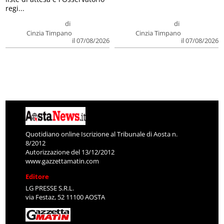
regi...
di
di
Cinzia Timpano
Cinzia Timpano
il 07/08/2026
il 07/08/2026
Quotidiano online Iscrizione al Tribunale di Aosta n.
8/2012
Autorizzazione del 13/12/2012
www.gazzettamatin.com
Editore
LG PRESSE S.R.L.
via Festaz, 52 11100 AOSTA