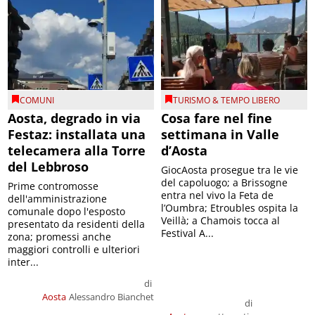
COMUNI
TURISMO & TEMPO LIBERO
Aosta, degrado in via
Cosa fare nel fine
Festaz: installata una
settimana in Valle
telecamera alla Torre
d’Aosta
del Lebbroso
GiocAosta prosegue tra le vie
del capoluogo; a Brissogne
Prime contromosse
entra nel vivo la Feta de
dell'amministrazione
l’Oumbra; Etroubles ospita la
comunale dopo l'esposto
Veillà; a Chamois tocca al
presentato da residenti della
Festival A...
zona; promessi anche
maggiori controlli e ulteriori
inter...
di
Aosta
Alessandro Bianchet
di