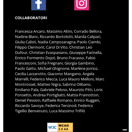
COLLABORATORI
Francesca Arcaro, Massimo Altini, Corrado Bellora,
Nadine Blanc, Riccardo Bortolotti, Manila Calipari,
Giulia Calisti, Nadia Camposaragna, Paolo Ciambi,
Filippo Clermont, Carol Di Vito, Christian Leo
Dufour, Christian Evaspasiano, Giuseppe Farinella,
Enrico Formento Dojot, Bruno Fracasso, Fabio
Francesconi, Sofia Fregnani, Giorgia Gambino,
Paolo Gatto, Michael Ghignone, Marlène Jorrioz,
Cecilia Lazzarotto, Giacomo Mangano, Angela
Marrelli, Federico Mecca, Luca Mauro Melloni, Marc
Montrosset, Matteo Nigra, Sabrina Olibano,
Emiliano Pala, Gabriele Peloso, Maurizio Pitti, Loris
Ponsetto, Andrea Portigliatti, Mattia Pramotton,
Deniel Pession, Raffaele Romano, Enrico Ruggeri,
Riccardo Savoye, Federica Tercinod, Federico
Tigellio Benvenuto, Luca Massimo Trifilò