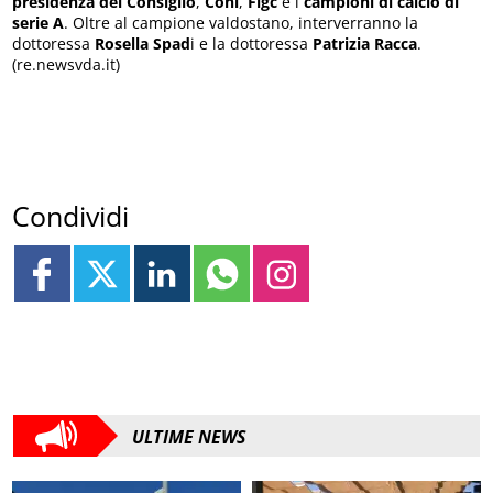
presidenza del Consiglio
,
Coni
,
Figc
e i
campioni di calcio di
serie A
. Oltre al campione valdostano, interverranno la
dottoressa
Rosella Spad
i e la dottoressa
Patrizia Racca
.
(re.newsvda.it)
Condividi
ULTIME NEWS