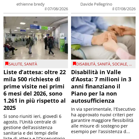
ethienne bredy
Davide Pellegrino
il 07/08/2026
il 07/08/2026
SALUTE
,
SANITÀ
DISABILITÀ
,
SANITÀ
,
SOCIALE
, ...
Liste d’attesa: oltre 22
Disabilità in Valle
mila 500 richieste di
d’Aosta: 7 milioni in 3
prime visite nei primi
anni finanziano il
6 mesi del 2026, sono
Piano per la non
1.261 in più rispetto al
autosufficienza
2025
In via sperimentale, l'Esecutivo
ha approvato nuovi criteri per
Si sono riuniti ieri, giovedì 6
garantire maggiore flessibilità
agosto, l'Unità centrale di
alle misure di sostegno per
gestione dell’assistenza
esempio per l'assistenza d...
sanitaria e dei tempi delle
liste di attesa e l'Osservatorio