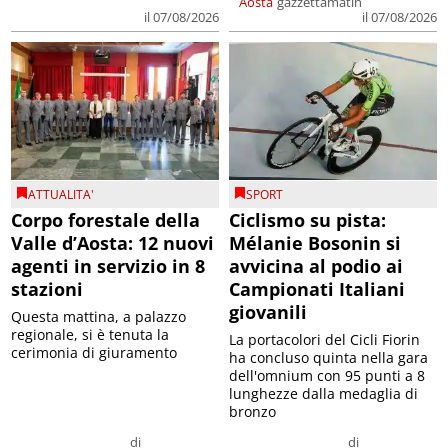
Aosta
gazzettamatin
il 07/08/2026
il 07/08/2026
ATTUALITA'
SPORT
Corpo forestale della
Ciclismo su pista:
Valle d’Aosta: 12 nuovi
Mélanie Bosonin si
agenti in servizio in 8
avvicina al podio ai
stazioni
Campionati Italiani
giovanili
Questa mattina, a palazzo
regionale, si è tenuta la
La portacolori del Cicli Fiorin
cerimonia di giuramento
ha concluso quinta nella gara
dell'omnium con 95 punti a 8
lunghezze dalla medaglia di
bronzo
di
di