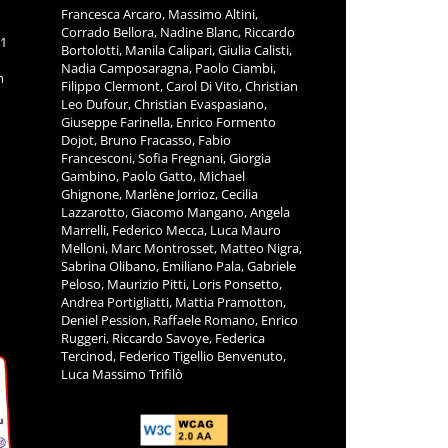
Francesca Arcaro, Massimo Altini,
Corrado Bellora, Nadine Blanc, Riccardo
11
Bortolotti, Manila Calipari, Giulia Calisti,
Nadia Camposaragna, Paolo Ciambi,
m
Filippo Clermont, Carol Di Vito, Christian
Leo Dufour, Christian Evaspasiano,
Giuseppe Farinella, Enrico Formento
Dojot, Bruno Fracasso, Fabio
Francesconi, Sofia Fregnani, Giorgia
Gambino, Paolo Gatto, Michael
Ghignone, Marlène Jorrioz, Cecilia
Lazzarotto, Giacomo Mangano, Angela
Marrelli, Federico Mecca, Luca Mauro
Melloni, Marc Montrosset, Matteo Nigra,
Sabrina Olibano, Emiliano Pala, Gabriele
Peloso, Maurizio Pitti, Loris Ponsetto,
Andrea Portigliatti, Mattia Pramotton,
Deniel Pession, Raffaele Romano, Enrico
Ruggeri, Riccardo Savoye, Federica
Tercinod, Federico Tigellio Benvenuto,
Luca Massimo Trifilò