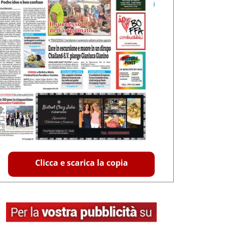
Clicca e scarica la copia