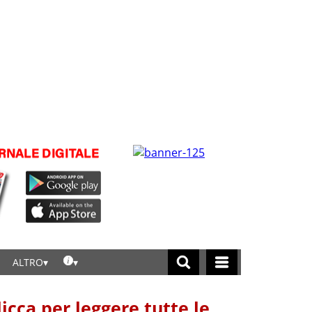
ALTRO
licca per leggere tutte le