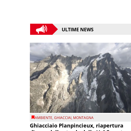
ULTIME NEWS
AMBIENTE
,
GHIACCIAI
,
MONTAGNA
Ghiacciaio Planpincieux, riapertura