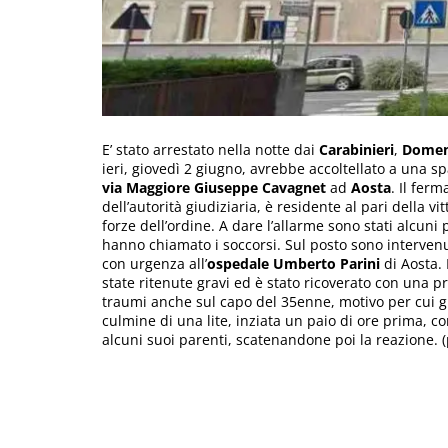
E’ stato arrestato nella notte dai
Carabinieri
,
Domen
ieri, giovedì 2 giugno, avrebbe accoltellato a una s
via Maggiore Giuseppe Cavagnet
ad
Aosta
. Il fer
dell’autorità giudiziaria, è residente al pari della v
forze dell’ordine. A dare l’allarme sono stati alcuni
hanno chiamato i soccorsi. Sul posto sono interven
con urgenza all’
ospedale Umberto Parini
di Aosta. 
state ritenute gravi ed è stato ricoverato con una p
traumi anche sul capo del 35enne, motivo per cui gli
culmine di una lite, inziata un paio di ore prima, co
alcuni suoi parenti, scatenandone poi la reazione. (