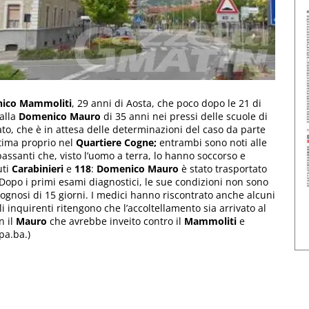
ico Mammoliti
, 29 anni di Aosta, che poco dopo le 21 di
palla
Domenico Mauro
di 35 anni nei pressi delle scuole di
mato, che è in attesa delle determinazioni del caso da parte
ittima proprio nel
Quartiere Cogne;
entrambi sono noti alle
 passanti che, visto l’uomo a terra, lo hanno soccorso e
uti
Carabinieri
e
118
:
Domenico Mauro
è stato trasportato
Dopo i primi esami diagnostici, le sue condizioni non sono
rognosi di 15 giorni. I medici hanno riscontrato anche alcuni
 inquirenti ritengono che l’accoltellamento sia arrivato al
n il
Mauro
che avrebbe inveito contro il
Mammoliti
e
pa.ba.)