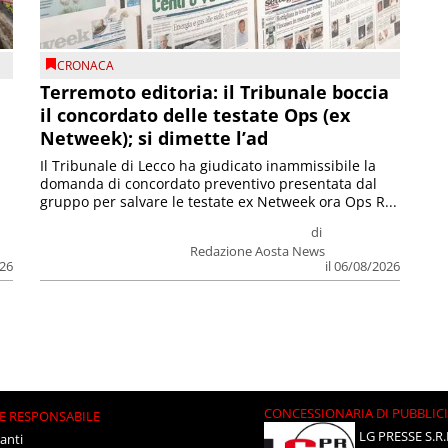
CRONACA
Terremoto editoria: il Tribunale boccia
il concordato delle testate Ops (ex
Netweek); si dimette l’ad
Il Tribunale di Lecco ha giudicato inammissibile la
domanda di concordato preventivo presentata dal
gruppo per salvare le testate ex Netweek ora Ops R...
di
Redazione Aosta News
026
il 06/08/2026
CONCESSIONARIA DI PUBBLIC
E RESPONSABILE
LG PRESSE S.R.
anti