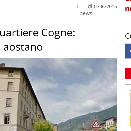
di
il
03/06/2016
n
news
uartiere Cogne:
C
e aostano