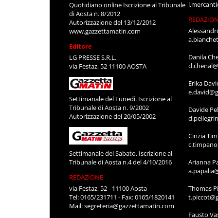
l.mercant
Quotidiano online Iscrizione al Tribunale
di Aosta n. 8/2012
REDAZIO
Autorizzazione del 13/12/2012
Alessandr
www.gazzettamatin.com
a.bianche
Editore
Danila Ch
LG PRESSE S.R.L.
d.chenal@
via Festaz, 52 11100 AOSTA
Erika Davi
e.david@g
Settimanale del Lunedì. Iscrizione al
Tribunale di Aosta n. 9/2002
Davide Pel
Autorizzazione del 20/05/2002
d.pellegr
Cinzia Ti
c.timpan
Settimanale del Sabato. Iscrizione al
Tribunale di Aosta n.4 del 4/10/2016
Arianna P
a.papalia
REDAZIONE
via Festaz, 52 - 11100 Aosta
Thomas Pi
Tel: 0165/231711 - Fax: 0165/1820141
t.piccot@
Mail:
segreteria@gazzettamatin.com
Fausto Va