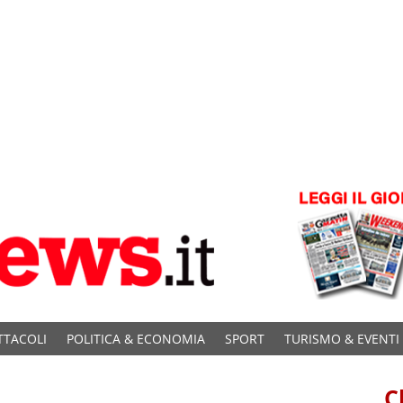
TTACOLI
POLITICA & ECONOMIA
SPORT
TURISMO & EVENTI
C