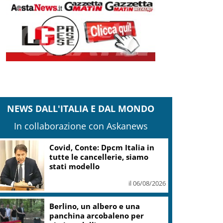
NEWS DALL'ITALIA E DAL MONDO
In collaborazione con Askanews
Twiga Porto Cervo ospita
E11EVEN con Diplo
il 06/08/2026
Covid, Conte: irresponsabile
escludere Regioni da
perimetro indagine