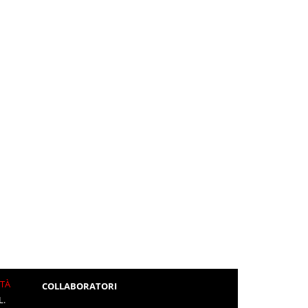
ITÀ
COLLABORATORI
L.