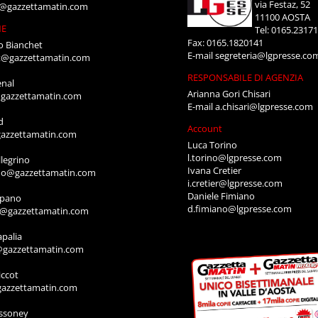
via Festaz, 52
i@gazzettamatin.com
11100 AOSTA
NE
Tel: 0165.2317
Fax: 0165.1820141
o Bianchet
E-mail
segreteria@lgpresse.co
t@gazzettamatin.com
RESPONSABILE DI AGENZIA
enal
Arianna Gori Chisari
gazzettamatin.com
E-mail
a.chisari@lgpresse.com
d
Account
azzettamatin.com
Luca Torino
l.torino@lgpresse.com
legrino
Ivana Cretier
ino@gazzettamatin.com
i.cretier@lgpresse.com
Daniele Fimiano
mpano
d.fimiano@lgpresse.com
o@gazzettamatin.com
apalia
@gazzettamatin.com
ccot
gazzettamatin.com
ssoney