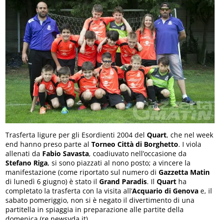
Trasferta ligure per gli Esordienti 2004 del
Quart
, che nel week
end hanno preso parte al
Torneo Città di Borghetto
. I viola
allenati da
Fabio Savasta
, coadiuvato nell’occasione da
Stefano Riga
, si sono piazzati al nono posto; a vincere la
manifestazione (come riportato sul numero di
Gazzetta Matin
di lunedì 6 giugno) è stato il
Grand Paradis
. Il
Quart
ha
completato la trasferta con la visita all’
Acquario di Genova
e, il
sabato pomeriggio, non si è negato il divertimento di una
partitella in spiaggia in preparazione alle partite della
domenica.(re.newsvda.it)