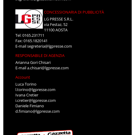
CONCESSIONARIA DI PUBBLICITÀ
LG PRESSE S.R.L.
via Festaz, 52
11100 AOSTA
Tel: 0165.231711
Fax: 0165.1820141
E-mail
segreteria@lgpresse.com
RESPONSABILE DI AGENZIA
Arianna Gori Chisari
E-mail
a.chisari@lgpresse.com
Account
Luca Torino
l.torino@lgpresse.com
Ivana Cretier
i.cretier@lgpresse.com
Daniele Fimiano
d.fimiano@lgpresse.com