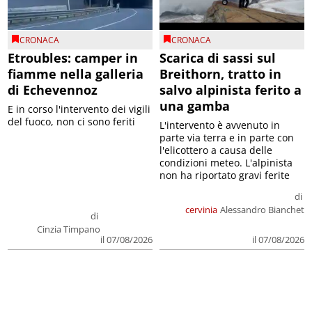
CRONACA
CRONACA
Etroubles: camper in
Scarica di sassi sul
fiamme nella galleria
Breithorn, tratto in
di Echevennoz
salvo alpinista ferito a
una gamba
E in corso l'intervento dei vigili
del fuoco, non ci sono feriti
L'intervento è avvenuto in
parte via terra e in parte con
l'elicottero a causa delle
condizioni meteo. L'alpinista
non ha riportato gravi ferite
di
cervinia
Alessandro Bianchet
di
Cinzia Timpano
il 07/08/2026
il 07/08/2026