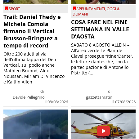
SPORT
APPUNTAMENTI
,
OGGI &
DOMANI
Trail: Daniel Thedy e
COSA FARE NEL FINE
Michela Comola
SETTIMANA IN VALLE
firmano il Vertical
D’AOSTA
Brusson-Bringuez a
tempo di record
SABATO 8 AGOSTO ALLEIN –
All’area verde Le Plan-de-
Oltre 200 atleti al via
Clavel prosegue “ItinerDante”,
dell'ultima tappa del Défì
le letture dantesche, con la
Vertical, sul podio anche
partecipazione di Antonello
Mathieu Brunod, Alex
Pistritto (...
Noussan, Miriam Di Vincenzo
e Kaitlin Allen
di
di
Davide Pellegrino
gazzettamatin
il 08/08/2026
il 07/08/2026